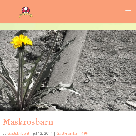
Maskrosbarn
av
Gästskribent
|
jul 12, 2014
|
Gästkrönika
|
4