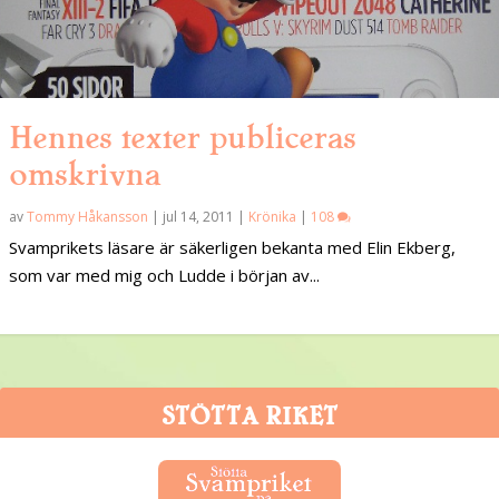
Hennes texter publiceras
omskrivna
av
Tommy Håkansson
|
jul 14, 2011
|
Krönika
|
108
Svamprikets läsare är säkerligen bekanta med Elin Ekberg,
som var med mig och Ludde i början av...
STÖTTA RIKET