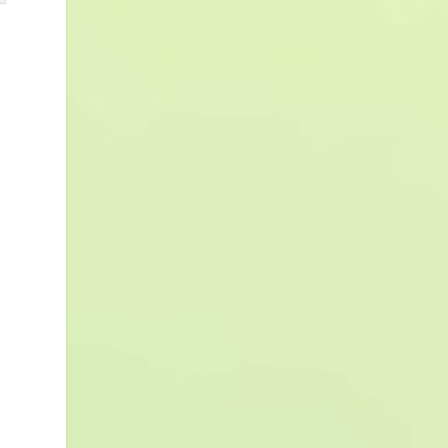
e
n
a
a