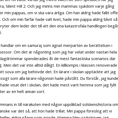
aura, Silent Hill 2. Och jag minns min mammas sjukdom varje gång
er min pappas, om vi ska vara ärliga. Om han aldrig hade fallit offe
. Och om min farfar hade valt livet, hade min pappa aldrig blivit så
bryter dem leder det till att den ena katastrofala handlingen begå
t.
ar handlar om en samuraj som ägnat merparten av berättelsen i
nsessor. Om det är någonting som jag har velat under nästan hela
na dagdrömmar spenderades åt de mest fantastiska scenarios där
g. Men det var inte alltid dåligt. En killkompis i klassen renoverade
 att sova om jag behövde det. En lärare i skolan upptäckte att jag
sigt som alla lärare någonsin hade påstått. Du förstår, jag kund
g hade visat det i skolan, det hade mest varit hemma som jag fyllt
ter av en helt annan sort.
ammans in till närakuten med någon uppdiktad solskenshistoria o
anske var det så, att hon hade trillat. Min pappa föreslog att vi
 heller aldrig någon som gjorde. Mamma blev sjukskriven. Jag