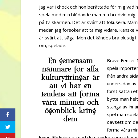
Jag var i chock och hon berättade för mig vad ho
spela med min blödande mamma bredvid mig. Ha
på tv-skärmen. Det är svårt att fokusera. Mamm
medan jag försöker att ta mig vidare. Kanske 
är svårt att säga. Men det kändes bra olustigt 
om, spelade.
En gemensam
Brave Fencer M
nämnare för alla
spela importe
kulturyttringar är
från andra sida
undersidan av 
att vi har en
först sätta i e
tendens att forma
bytte man helt 
våra minnen och
stänga av innan
ögonblick kring
spel man spela
dem
oavsett om det 
forma våra min
lever. Förknippas med de stunder som vi har val