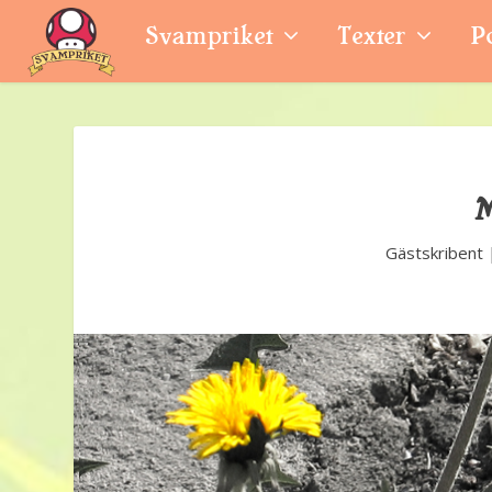
Svampriket
Texter
P
M
Gästskribent