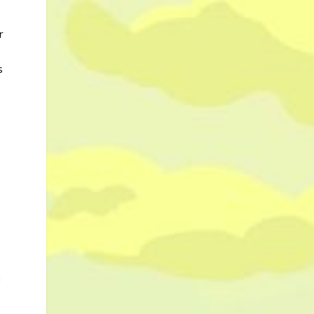
r
s
e
m