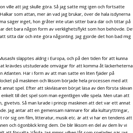
n ville att jag skulle göra. Så jag satte mig igen och fortsatte
lkar som attan, mer än vad jag brukar, över de hala isdynerna
a säger inget, hon gråter inte utan sitter bara där och tittar på
var det bara någon form av verklighetsflykt som hon behövde. De
att sitta där och inte göra någonting. Jag gjorde det hon bad mig
usashi släpptes aldrig i Europa, och på den tiden för att kunna
rat krävdes utstuderade omvägar för att komma åt läckerheterna
n Atlanten. Här i form av att man satte en liten fjäder på
locket på maskinen och liksom började hela processen med att
tt annat spel. Efter att skivläsaren börjat läsa av den första skivan
enkelt till det spel som man egentligen ville spela. Men utan att
, givetvis. Så man lurade i princip maskinen att det var ett annat
de. Jag antar att en gemensam nämnare för alla kulturyttringar,
rör sig om film, litteratur, musik etc. är att vi har en tendens att
nen och ögonblick kring dem. De blir liksom en del av dem liv vi
t att förvalta. Vårda. Jag minns vilken låt som spelades när jag