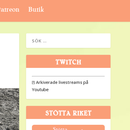
atreon
Butik
TWITCH
på
Arkiverade livestreams

Youtube
STÖTTA RIKET