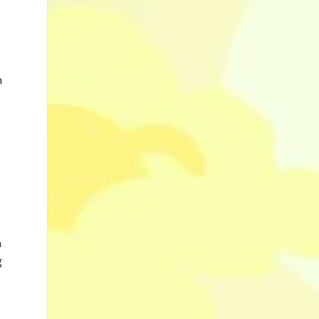
n
.
r
n
g