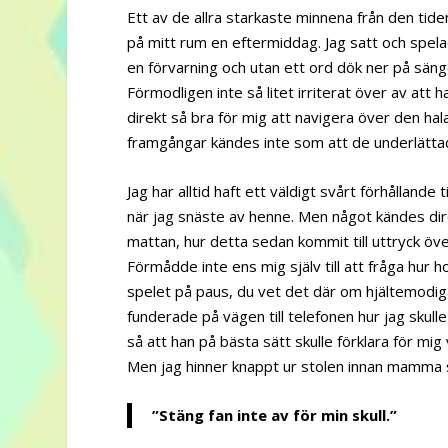
Ett av de allra starkaste minnena från den ti
på mitt rum en eftermiddag. Jag satt och spel
en förvarning och utan ett ord dök ner på sänge
Förmodligen inte så litet irriterat över av att ha
direkt så bra för mig att navigera över den ha
framgångar kändes inte som att de underlättad
Jag har alltid haft ett väldigt svårt förhållande
när jag snäste av henne. Men något kändes direk
mattan, hur detta sedan kommit till uttryck öv
Förmådde inte ens mig själv till att fråga hur 
spelet på paus, du vet det där om hjältemodig
funderade på vägen till telefonen hur jag skul
så att han på bästa sätt skulle förklara för mig 
Men jag hinner knappt ur stolen innan mamma sk
”Stäng fan inte av för min skull.”