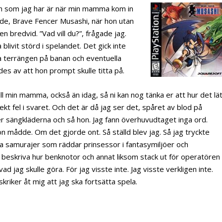
den som jag har är när min mamma kom in
ade, Brave Fencer Musashi, när hon utan
n bredvid. ”Vad vill du?”, frågade jag.
 blivit störd i spelandet. Det gick inte
la terrängen på banan och eventuella
es av att hon prompt skulle titta på.
 till min mamma, också än idag, så ni kan nog tänka er att hur det lä
t fel i svaret. Och det är då jag ser det, spåret av blod på
er sängkläderna och så hon. Jag fann överhuvudtaget inga ord.
hon mådde. Om det gjorde ont. Så ställd blev jag. Så jag tryckte
a samurajer som räddar prinsessor i fantasymiljöer och
le beskriva hur benknotor och annat liksom stack ut för operatören
vad jag skulle göra. För jag visste inte. Jag visste verkligen inte.
riker åt mig att jag ska fortsätta spela.