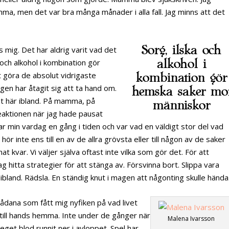
mma, men det var bra många månader i alla fall. Jag minns att det
Sorg, ilska och
mig. Det har aldrig varit vad det
alkohol i
 och alkohol i kombination gör
tt göra de absolut vidrigaste
kombination gör
en har åtagit sig att ta hand om.
hemska saker mo
et här ibland. På mamma, på
människor
eaktionen när jag hade pausat
ar min vardag en gång i tiden och var vad en väldigt stor del vad
inte ens till en av de allra grövsta eller till någon av de saker
 kvar. Vi väljer själva oftast inte vilka som gör det. För att
ag hitta strategier för att stänga av. Försvinna bort. Slippa vara
ibland. Rädsla. En ständig knut i magen att någonting skulle hända
 sådana som fått mig nyfiken på vad livet
s till hands hemma. Inte under de gånger när
Malena Ivarsson
 eget blod runnit ner i avloppet. Spel har