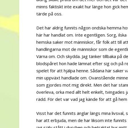
minns faktiskt inte exakt hur länge hon gick he
tärde på oss.
Det har aldrig funnits någon ondska hemma hos 
här har handlat om. Inte egentligen. Sorg, ilska
hemska saker mot människor, får folk att till a
handlingarna mot de människor som de egentlig
Värna om. Och skydda. Jag tänker tillbaka på d
blodspåret hon hade lämnat efter sig och på r
spelet för att hjälpa henne. Sådana här saker v
min uppväxt handlade om. Ovanstående minne hör 
som gjordes mot mig direkt. Men det har stannat
överleva, orka med allt helt enkelt, tvingades j
rädd. För det var vad jag kände för att gå hem 
Visst har det funnits änglar längs mina livsval,
har att erbjuda, men de har liksom inte funnit
jag själv stått i duschen och betraktat hur mitt