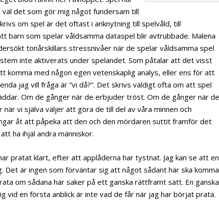
är väl det som gör mig något fundersam till
vs om spel är det oftast i anknytning till spelvåld, till
att barn som spelar våldsamma dataspel blir avtrubbade. Malena
dersökt tonårskillars stressnivåer när de spelar våldsamma spel
stem inte aktiverats under spelandet. Som påtalar att det visst
r att komma med någon egen vetenskaplig analys, eller ens för att
 jag vill fråga är ”vi då?”. Det skrivs väldigt ofta om att spel
äddar. Om de gånger när de erbjuder tröst. Om de gånger när d
när vi själva väljer att göra de till del av våra minnen och
dningar åt att påpeka att den och den mördaren suttit framför det
 att ha ihjäl andra människor.
 pratat klart, efter att applåderna har tystnat. Jag kan se att e
jag. Det är ingen som förväntar sig att något sådant här ska komm
prata om sådana här saker på ett ganska rättframt sätt. En gansk
 vid en första anblick är inte vad de får när jag har börjat prata.