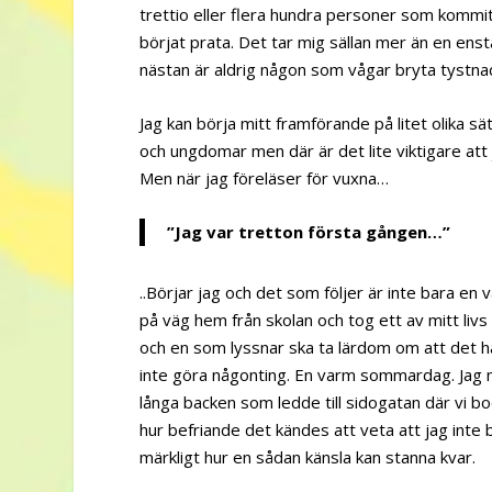
trettio eller flera hundra personer som kommit f
börjat prata. Det tar mig sällan mer än en enstak
nästan är aldrig någon som vågar bryta tystna
Jag kan börja mitt framförande på litet olika s
och ungdomar men där är det lite viktigare att 
Men när jag föreläser för vuxna…
”Jag var tretton första gången…”
..Börjar jag och det som följer är inte bara en
på väg hem från skolan och tog ett av mitt livs a
och en som lyssnar ska ta lärdom om att det h
inte göra någonting. En varm sommardag. Jag mi
långa backen som ledde till sidogatan där vi bo
hur befriande det kändes att veta att jag inte b
märkligt hur en sådan känsla kan stanna kvar.