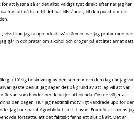
ör att lyssna så är det alltid väldigt tyst direkt efter när jag har
a fras att nå fram till det här tillståndet, till den punkt där det
den.
ätt, visst kan jag ta upp också svåra ämnen när jag pratar med bar
jag går in och pratar om alkohol och droger på ett litet annat sätt
 väldigt utförlig beskrivning av den sommar och den dag när jag va
llvarligaste beslut. Jag säger det på grund av att jag vill att var
är är vad som händer om de väljer att blunda. Om de väljer att
nns den dagen. Hur jag nästintill motvilligt vandrade upp för de
dde. Jag har sparat ögonblicket i mitt huvud. Framför allt minns ja
ehövde fortsätta, att det faktiskt fanns ett slut på allt. Det är