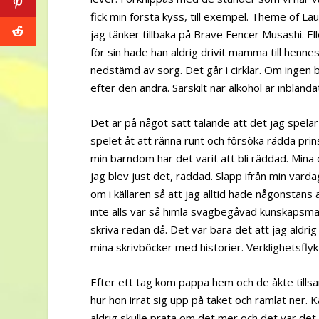
fick min första kyss, till exempel. Theme of L
jag tänker tillbaka på Brave Fencer Musashi. Ell
för sin hade han aldrig drivit mamma till hennes
nedstämd av sorg. Det går i cirklar. Om ingen 
efter den andra. Särskilt när alkohol är inblanda
Det är på något sätt talande att det jag spel
spelet åt att ränna runt och försöka rädda pri
min barndom har det varit att bli räddad. Mi
jag blev just det, räddad. Slapp ifrån min varda
om i källaren så att jag alltid hade någonstans
inte alls var så himla svagbegåvad kunskapsmäs
skriva redan då. Det var bara det att jag aldri
mina skrivböcker med historier. Verklighetsflyk
Efter ett tag kom pappa hem och de åkte tills
hur hon irrat sig upp på taket och ramlat ner. K
aldrig skulle prata om det mer och det var det