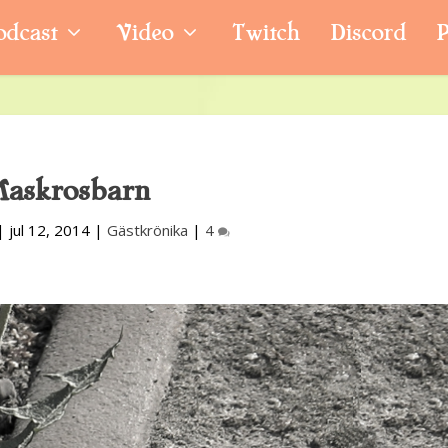
odcast
Video
Twitch
Discord
P
askrosbarn
|
jul 12, 2014
|
Gästkrönika
|
4