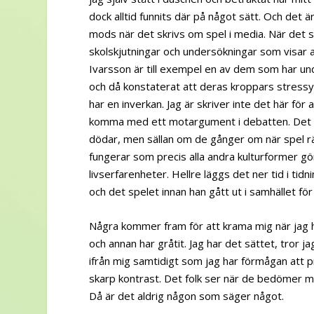
dock alltid funnits där på något sätt. Och det 
mods när det skrivs om spel i media. När det skri
skolskjutningar och undersökningar som visar 
Ivarsson är till exempel en av dem som har un
och då konstaterat att deras kroppars stressy
har en inverkan. Jag är skriver inte det här fö
komma med ett motargument i debatten. Det enda
dödar, men sällan om de gånger om när spel r
fungerar som precis alla andra kulturformer gör 
livserfarenheter. Hellre läggs det ner tid i ti
och det spelet innan han gått ut i samhället för
Några kommer fram för att krama mig när jag har
och annan har gråtit. Jag har det sättet, tror 
ifrån mig samtidigt som jag har förmågan att 
skarp kontrast. Det folk ser när de bedömer mig
Då är det aldrig någon som säger något.