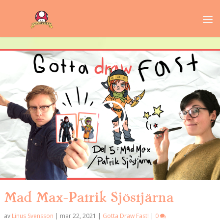
Mad Max-Patrik Sjöstjärna
av
Linus Svensson
|
mar 22, 2021
|
Gotta Draw Fast!
|
0