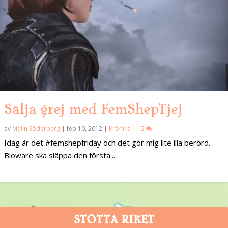
Sälja grej med FemShepTjej
av
Malin Söderberg
|
feb 10, 2012
|
Krönika
|
12
Idag är det #femshepfriday och det gör mig lite illa berörd.
Bioware ska släppa den första...
STÖTTA RIKET