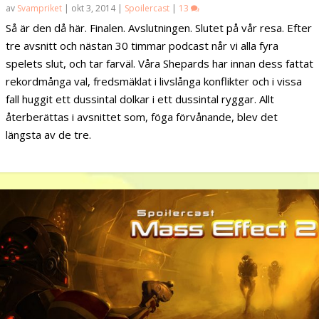
av
Svampriket
|
okt 3, 2014
|
Spoilercast
|
13
Så är den då här. Finalen. Avslutningen. Slutet på vår resa. Efter
tre avsnitt och nästan 30 timmar podcast når vi alla fyra
spelets slut, och tar farväl. Våra Shepards har innan dess fattat
rekordmånga val, fredsmäklat i livslånga konflikter och i vissa
fall huggit ett dussintal dolkar i ett dussintal ryggar. Allt
återberättas i avsnittet som, föga förvånande, blev det
längsta av de tre.