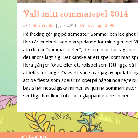
Välj mitt sommarspel 2014
av
Anders Brunlöf
|
jul 7, 2014
|
Omröstning
|
21
På fredag går jag på semester. Sommar och ledighet h
flera år inneburit sommarspelande för min egen del. Vi
alla de där ”sommarspelen”, de som man tar tag i när a
det andra lagt sig. Det kanske är ett spel som man sp
flera gånger förut, eller ett rollspel som fått ligga på h
alldeles för länge. Oavsett vad så är jag av uppfattnin
att de flesta som spelar tv-spel på någolunda regelb
basis har nostalgiska minnen av ljumna sommarnätter,
svettiga handkontroller och glappande persienner.