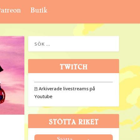
atreon
Butik
TWITCH
på
Arkiverade livestreams

Youtube
STÖTTA RIKET