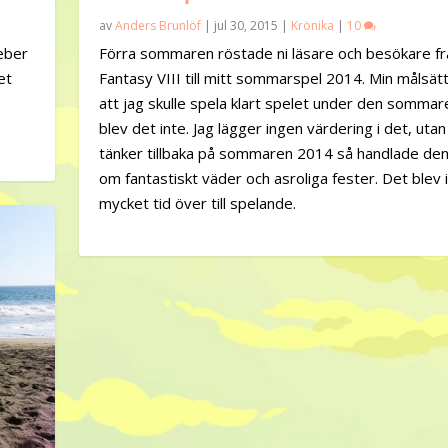
av
Anders Brunlöf
|
jul 30, 2015
|
Krönika
|
10
feber
Förra sommaren röstade ni läsare och besökare fr
et
Fantasy VIII till mitt sommarspel 2014. Min målsät
att jag skulle spela klart spelet under den sommar
blev det inte. Jag lägger ingen värdering i det, utan
tänker tillbaka på sommaren 2014 så handlade de
om fantastiskt väder och asroliga fester. Det blev 
mycket tid över till spelande.