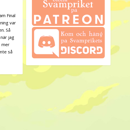
am Final
tning var
en. Så
 när jag
n mer
inte så