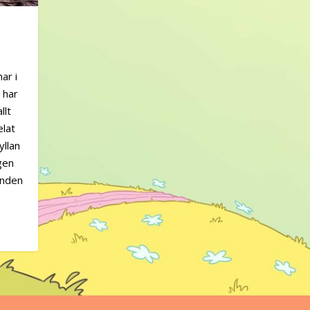
ar i
 har
llt
elat
yllan
gen
unden