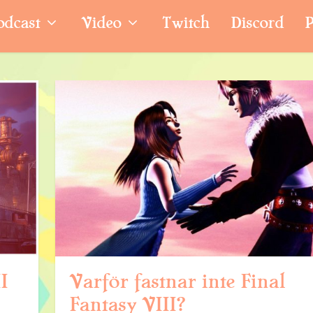
odcast
Video
Twitch
Discord
P
I
Varför fastnar inte Final
Fantasy VIII?