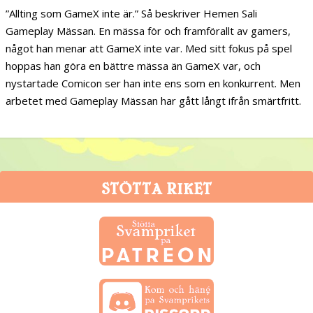
”Allting som GameX inte är.” Så beskriver Hemen Sali
Gameplay Mässan. En mässa för och framförallt av gamers,
något han menar att GameX inte var. Med sitt fokus på spel
hoppas han göra en bättre mässa än GameX var, och
nystartade Comicon ser han inte ens som en konkurrent. Men
arbetet med Gameplay Mässan har gått långt ifrån smärtfritt.
STÖTTA RIKET