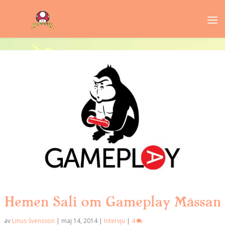
Hemen Sali om Gameplay Mässan
av
Linus Svensson
|
maj 14, 2014
|
Intervju
|
4