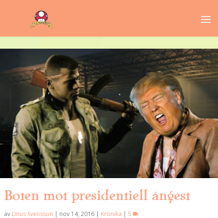
Boten mot presidentiell ångest
av
Linus Svensson
|
nov 14, 2016
|
Krönika
|
5