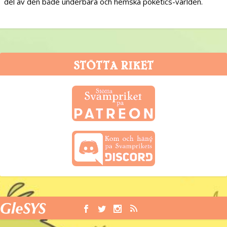
del av den både underbara och hemska pokétics-världen.
STÖTTA RIKET