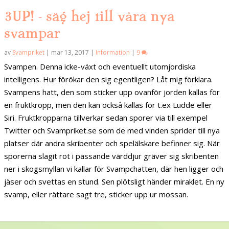
3UP! – säg hej till våra nya
svampar
av
Svampriket
|
mar 13, 2017
|
Information
|
9
Svampen. Denna icke-växt och eventuellt utomjordiska
intelligens. Hur förökar den sig egentligen? Låt mig förklara.
Svampens hatt, den som sticker upp ovanför jorden kallas för
en fruktkropp, men den kan också kallas för t.ex Ludde eller
Siri. Fruktkropparna tillverkar sedan sporer via till exempel
Twitter och Svampriket.se som de med vinden sprider till nya
platser där andra skribenter och spelälskare befinner sig. När
sporerna slagit rot i passande värddjur gräver sig skribenten
ner i skogsmyllan vi kallar för Svampchatten, där hen ligger och
jäser och svettas en stund. Sen plötsligt händer miraklet. En ny
svamp, eller rättare sagt tre, sticker upp ur mossan.