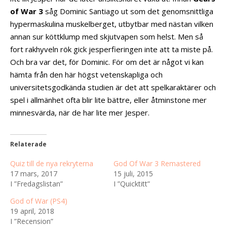
of War 3
såg Dominic Santiago ut som det genomsnittliga
hypermaskulina muskelberget, utbytbar med nästan vilken
annan sur köttklump med skjutvapen som helst. Men så
fort rakhyveln rök gick jesperfieringen inte att ta miste på.
Och bra var det, för Dominic. För om det är något vi kan
hämta från den här högst vetenskapliga och
universitetsgodkända studien är det att spelkaraktärer och
spel i allmänhet ofta blir lite bättre, eller åtminstone mer
minnesvärda, när de har lite mer Jesper.
Relaterade
Quiz till de nya rekryterna
God Of War 3 Remastered
17 mars, 2017
15 juli, 2015
I ”Fredagslistan”
I ”Quicktitt”
God of War (PS4)
19 april, 2018
I ”Recension”