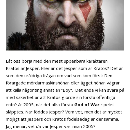
Låt oss börja med den mest uppenbara karaktären.
Kratos
är
Jesper. Eller är det Jesper som är Kratos? Det är
som den uråldriga frågan om vad som kom först: Den
förargade mördarmaskinshönan eller ägget hönan vägrar
att kalla någonting annat än ”Boy”. Det enda vi kan svara på
med säkerhet är att Kratos gjorde sin första offentliga
entré år 2005, när det allra första
God of War
-spelet
släpptes. När föddes Jesper? Vem vet, men det är mycket
möjligt att Jespers och Kratos födelsedag är densamma.
Jag menar, vet
du
var Jesper var innan 2005?