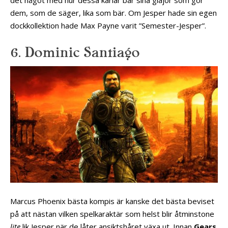
dem, som de säger, lika som bär. Om Jesper hade sin egen
dockkollektion hade Max Payne varit ”Semester-Jesper”.
6. Dominic Santiago
Marcus Phoenix bästa kompis är kanske det bästa beviset
på att nästan vilken spelkaraktär som helst blir åtminstone
lite
lik Jesper när de låter ansiktshåret växa ut. Innan
Gears