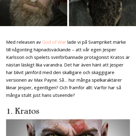
Med releasen av
God of War
lade vi på Svampriket märke
till någonting häpnadsväckande – att vår egen Jesper
Karlsson och spelets svinförbannade protagonist Kratos är
nästan läskigt lika varandra. Det har även hänt att Jesper
har blivit jämförd med den skalligare och skäggigare
versionen av Max Payne. Så… hur många spelkaraktärer
liknar Jesper, egentligen? Och framför allt: Varför har så
många stulit just hans utseende?
1. Kratos