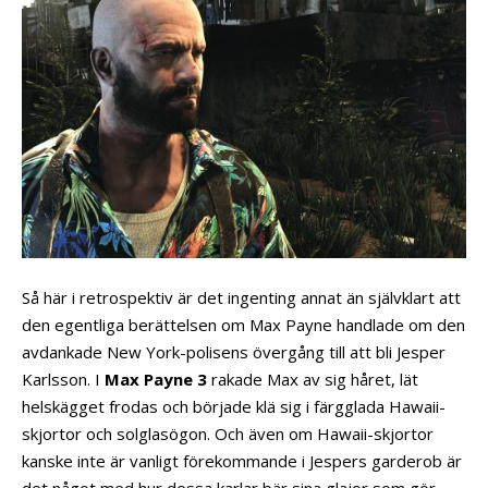
Så här i retrospektiv är det ingenting annat än självklart att
den egentliga berättelsen om Max Payne handlade om den
avdankade New York-polisens övergång till att bli Jesper
Karlsson. I
Max Payne 3
rakade Max av sig håret, lät
helskägget frodas och började klä sig i färgglada Hawaii-
skjortor och solglasögon. Och även om Hawaii-skjortor
kanske inte är vanligt förekommande i Jespers garderob är
det något med hur dessa karlar bär sina glajor som gör