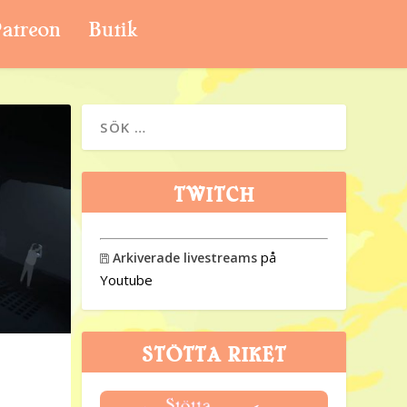
atreon
Butik
TWITCH
på
Arkiverade livestreams

Youtube
STÖTTA RIKET