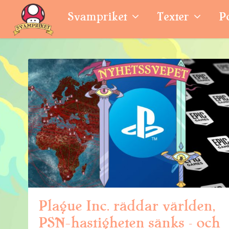
Svampriket
Texter
P
Plague Inc. räddar världen,
PSN-hastigheten sänks – och