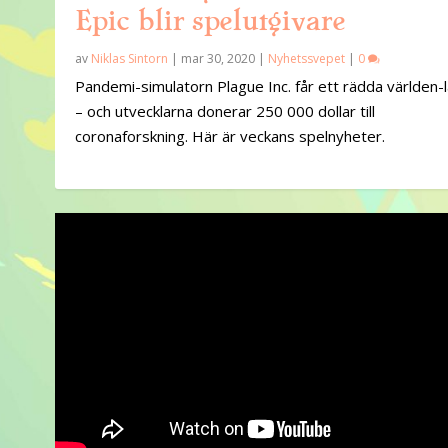
Epic blir spelutgivare
av
Niklas Sintorn
|
mar 30, 2020
|
Nyhetssvepet
|
0
Pandemi-simulatorn Plague Inc. får ett rädda världen-
– och utvecklarna donerar 250 000 dollar till
coronaforskning. Här är veckans spelnyheter.