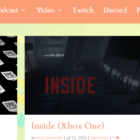
odcast
Video
Twitch
Discord
P
Inside (Xbox One)
av
Linus Svensson
|
jul 12, 2016
|
Recension
|
1