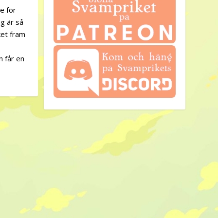
e för
g är så
ket fram
n får en