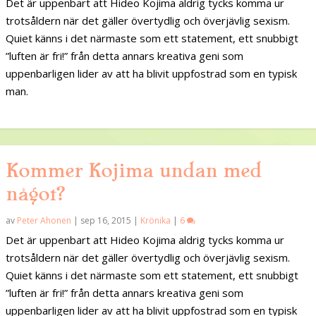
Det är uppenbart att Hideo Kojima aldrig tycks komma ur
trotsåldern när det gäller övertydlig och överjävlig sexism.
Quiet känns i det närmaste som ett statement, ett snubbigt
”luften är fri!” från detta annars kreativa geni som
uppenbarligen lider av att ha blivit uppfostrad som en typisk
man.
Kommer Kojima undan med
något?
av
Peter Ahonen
|
sep 16, 2015
|
Krönika
|
6
Det är uppenbart att Hideo Kojima aldrig tycks komma ur
trotsåldern när det gäller övertydlig och överjävlig sexism.
Quiet känns i det närmaste som ett statement, ett snubbigt
”luften är fri!” från detta annars kreativa geni som
uppenbarligen lider av att ha blivit uppfostrad som en typisk