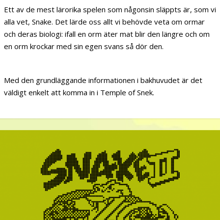
Ett av de mest lärorika spelen som någonsin släppts är, som vi
alla vet, Snake. Det lärde oss allt vi behövde veta om ormar
och deras biologi: ifall en orm äter mat blir den längre och om
en orm krockar med sin egen svans så dör den.
Med den grundläggande informationen i bakhuvudet är det
väldigt enkelt att komma in i Temple of Snek.