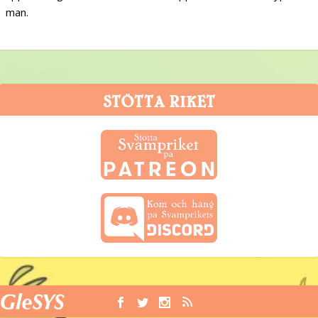
man.
STÖTTA RIKET