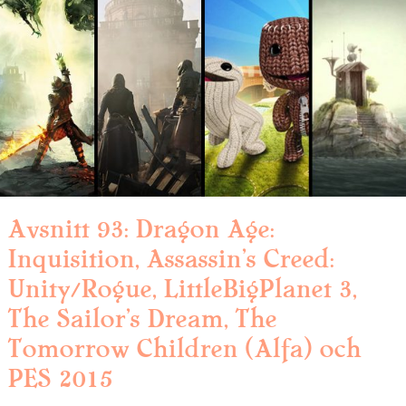
Avsnitt 93: Dragon Age:
Inquisition, Assassin’s Creed:
Unity/Rogue, LittleBigPlanet 3,
The Sailor’s Dream, The
Tomorrow Children (Alfa) och
PES 2015