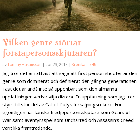
Vilken genre störtar
förstapersonsskjutaren?
av
Tommy Håkansson
|
apr 23, 2014
|
Krönika
|
7
Jag tror det är rättvist att säga att first person shooter är den
genre som dominerat och definierat den gångna generationen.
Fast det är ändå inte så uppenbart som den allmänna
uppfattningen verkar vilja diktera. En uppfattning som jag tror
styrs till stor del av Call of Dutys försäljningsrekord. För
egentligen har kanske tredjepersonsskjutare som Gears of
War samt äventyrsspel som Uncharted och Assassin’s Creed
varit lika framträdande.