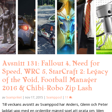
Avsnitt 131: Fallout 4, Need for
Speed, WRC 5, StarCraft 2: Legacy
of the Void, Football Manager
2016 & Chibi-Robo Zip Lash
av
Svampriket
|
nov 17, 2015
|
Svamppod
|
11
Till veckans avsnitt av Svamppod har Anders, Glenn och Peter
laddat upp med en ordentlig mängd spel att prata om. Men