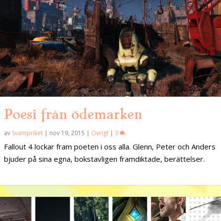
Poesi från ödemarken
av
Svampriket
|
nov 19, 2015
|
Övrigt
|
3
Fallout 4 lockar fram poeten i oss alla. Glenn, Peter och Anders
bjuder på sina egna, bokstavligen framdiktade, berättelser.