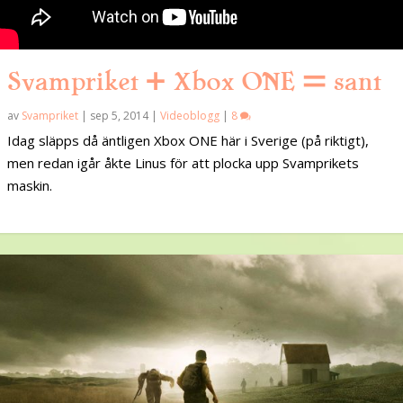
Svampriket + Xbox ONE = sant
av
Svampriket
|
sep 5, 2014
|
Videoblogg
|
8
Idag släpps då äntligen Xbox ONE här i Sverige (på riktigt),
men redan igår åkte Linus för att plocka upp Svamprikets
maskin.