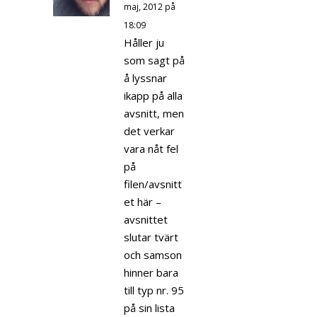
maj, 2012 på
18:09
Håller ju
som sagt på
å lyssnar
ikapp på alla
avsnitt, men
det verkar
vara nåt fel
på
filen/avsnitt
et här –
avsnittet
slutar tvärt
och samson
hinner bara
till typ nr. 95
på sin lista