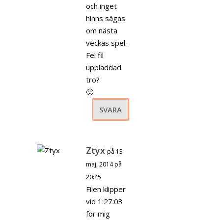
och inget
hinns sägas
om nästa
veckas spel.
Fel fil
uppladdad
tro?
🙂
SVARA
Ztyx
på 13
maj, 2014 på
20:45
Filen klipper
vid 1:27:03
för mig