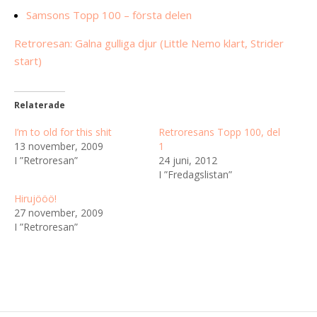
Samsons Topp 100 – första delen
Retroresan: Galna gulliga djur (Little Nemo klart, Strider
start)
Relaterade
I’m to old for this shit
Retroresans Topp 100, del
13 november, 2009
1
I ”Retroresan”
24 juni, 2012
I ”Fredagslistan”
Hirujööö!
27 november, 2009
I ”Retroresan”