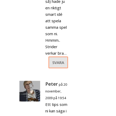
så) hade ju
en riktigt
smart idé
att spela
samma spel
som ni.
Hmmm..
Strider
verkar bra…
SVARA
Peter
på 20
november,
2009 på 19:54
Ett tips som
ni kan säga i