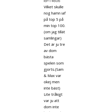
id=14606
Vilket skulle
nog hamn iaf
på top 5 på
min top 100.
(om jag tillät
samlingar)
Det är ju tre
av dom
bästa
spelen som
gjorts.(Sam
& Max var
okej men
inte bäst)
Lite tråkigt
var ju att
dom inte