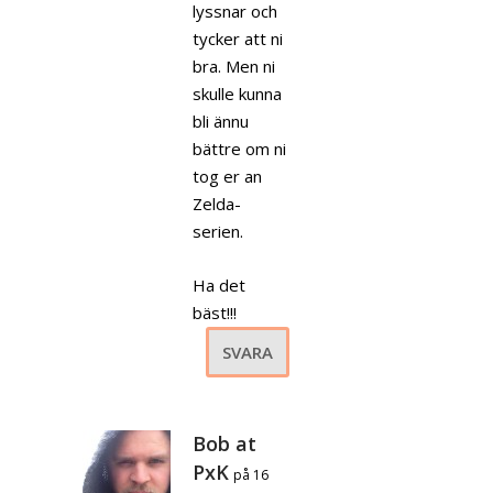
lyssnar och
tycker att ni
bra. Men ni
skulle kunna
bli ännu
bättre om ni
tog er an
Zelda-
serien.
Ha det
bäst!!!
SVARA
Bob at
PxK
på 16