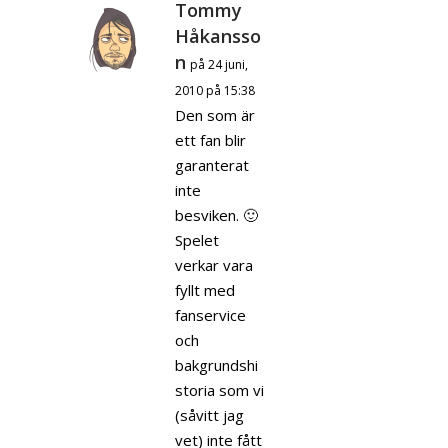
Tommy
Håkansso
n
på 24 juni,
2010 på 15:38
Den som är
ett fan blir
garanterat
inte
besviken. 🙂
Spelet
verkar vara
fyllt med
fanservice
och
bakgrundshi
storia som vi
(såvitt jag
vet) inte fått