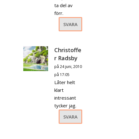
ta del av
förr.
SVARA
Christoffe
r Radsby
på 24 juni, 2010
på 17:05
Låter helt
klart
intressant
tycker jag.
SVARA