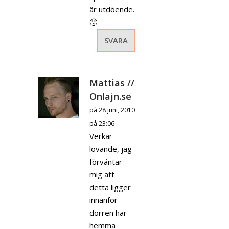
är utdöende.
🙁
SVARA
Mattias //
Onlajn.se
på 28 juni, 2010
på 23:06
Verkar
lovande, jag
förväntar
mig att
detta ligger
innanför
dörren här
hemma