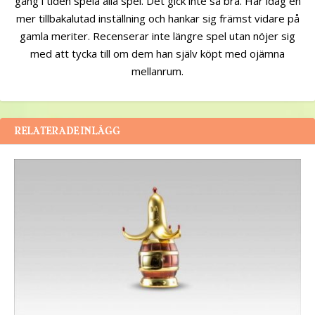
gång i tiden spela alla spel. Det gick inte så bra. Har idag en
mer tillbakalutad inställning och hankar sig främst vidare på
gamla meriter. Recenserar inte längre spel utan nöjer sig
med att tycka till om dem han själv köpt med ojämna
mellanrum.
RELATERADE INLÄGG