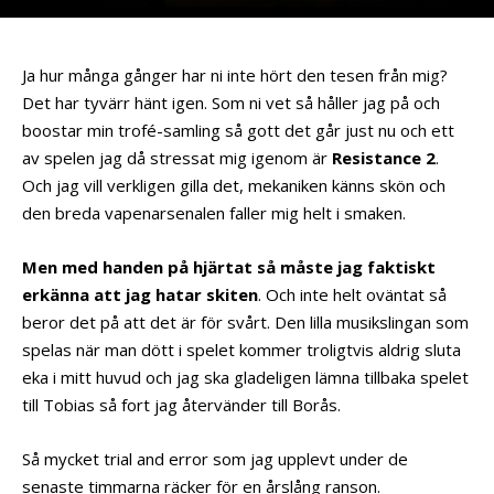
Ja hur många gånger har ni inte hört den tesen från mig?
Det har tyvärr hänt igen. Som ni vet så håller jag på och
boostar min trofé-samling så gott det går just nu och ett
av spelen jag då stressat mig igenom är
Resistance 2
.
Och jag vill verkligen gilla det, mekaniken känns skön och
den breda vapenarsenalen faller mig helt i smaken.
Men med handen på hjärtat så måste jag faktiskt
erkänna att jag hatar skiten
. Och inte helt oväntat så
beror det på att det är för svårt. Den lilla musikslingan som
spelas när man dött i spelet kommer troligtvis aldrig sluta
eka i mitt huvud och jag ska gladeligen lämna tillbaka spelet
till Tobias så fort jag återvänder till Borås.
Så mycket trial and error som jag upplevt under de
senaste timmarna räcker för en årslång ranson.