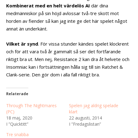
Kombinerat med en helt värdelös AI
där dina
medmänniskor på sin höjd avlossar två-tre skott mot
horden av fiender så kan jag inte ge det här spelet något
annat än underkänt.
Vilket är synd
. För vissa stunder kändes spelet klockrent
och för att vara två år gammalt så ser det fortfarande
riktigt bra ut. Men nej, Resistance 2 kan dra åt helvete och
Insomniac kan i fortsättningen hålla sig till sin Ratchet &
Clank-serie. Den gör dom i alla fall riktigt bra.
Relaterade
Through The Nightmares
Spelen jag aldrig spelade
(PC)
klart
18 maj, 2020
22 augusti, 2014
I ”Quicktitt”
I ”Fredagslistan”
Tre snabba