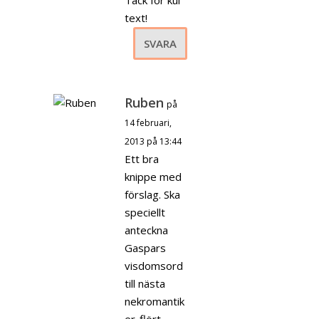
text!
SVARA
Ruben
på
14 februari,
2013 på 13:44
Ett bra
knippe med
förslag. Ska
speciellt
anteckna
Gaspars
visdomsord
till nästa
nekromantik
er-flört.