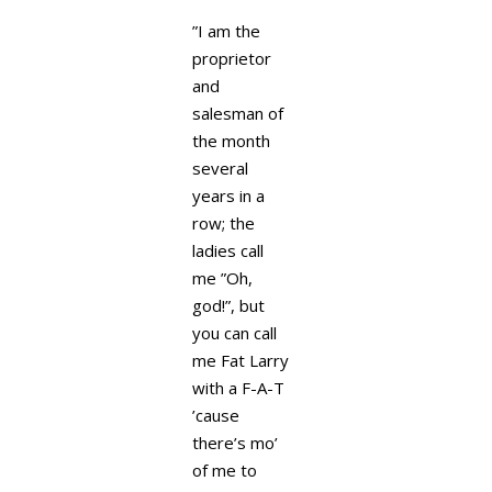
”I am the
proprietor
and
salesman of
the month
several
years in a
row; the
ladies call
me ”Oh,
god!”, but
you can call
me Fat Larry
with a F-A-T
’cause
there’s mo’
of me to