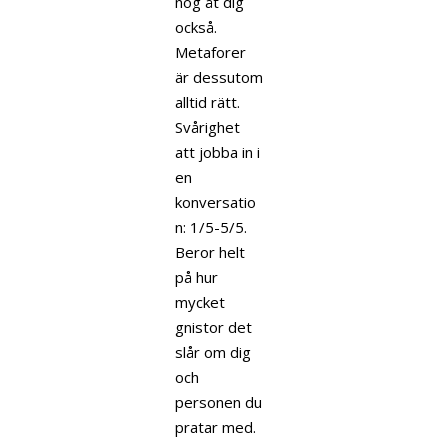
nog åt dig
också.
Metaforer
är dessutom
alltid rätt.
Svårighet
att jobba in i
en
konversatio
n: 1/5-5/5.
Beror helt
på hur
mycket
gnistor det
slår om dig
och
personen du
pratar med.