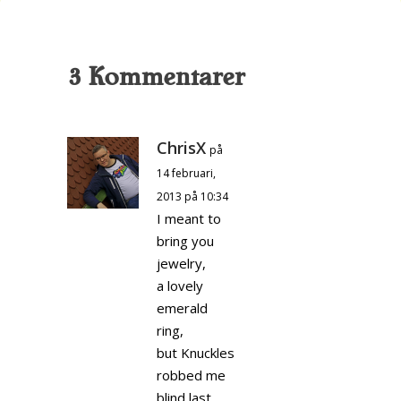
3 Kommentarer
ChrisX
på
14 februari,
2013 på 10:34
I meant to
bring you
jewelry,
a lovely
emerald
ring,
but Knuckles
robbed me
blind last