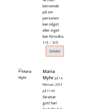
beroende
på om
personen
kan något
eller inget
kan försvåra.
1/5 – 5/5
SVARA
Maria
Myhr
på 14
februari, 2013
på 11:39
Skrattar
gott här!
Tack för kul