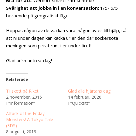
Bra för att:
Oerhört smart i rätt kontext!
Svårighet att jobba in i en konversation:
1/5- 5/5
beroende på geografiskt läge.
Hoppas någon av dessa kan vara någon av er till hjälp, så
att ni under dagen kan käcka ur er den där sockersöta
meningen som pirrat runt i er under året!
Glad ankmuntrea-dag!
Relaterade
Tillskott på Riket
Glad alla hjärtans dag!
2 november, 2015
14 februari, 2020
I ”Information”
I ”Quicktitt”
Attack of the Friday
Monsters! A Tokyo Tale
(3DS)
8 augusti, 2013