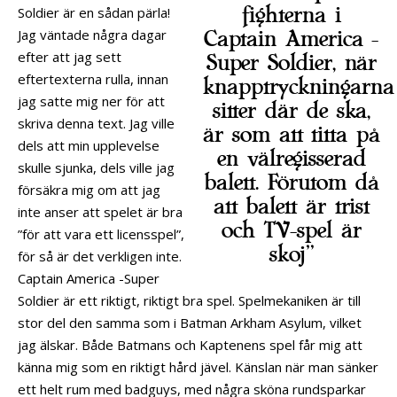
fighterna i
Soldier är en sådan pärla!
Jag väntade några dagar
Captain America -
efter att jag sett
Super Soldier, när
eftertexterna rulla, innan
knapptryckningarna
jag satte mig ner för att
sitter där de ska,
skriva denna text. Jag ville
är som att titta på
dels att min upplevelse
en välregisserad
skulle sjunka, dels ville jag
balett. Förutom då
försäkra mig om att jag
att balett är trist
inte anser att spelet är bra
och TV-spel är
”för att vara ett licensspel”,
skoj”
för så är det verkligen inte.
Captain America -Super
Soldier är ett riktigt, riktigt bra spel. Spelmekaniken är till
stor del den samma som i Batman Arkham Asylum, vilket
jag älskar. Både Batmans och Kaptenens spel får mig att
känna mig som en riktigt hård jävel. Känslan när man sänker
ett helt rum med badguys, med några sköna rundsparkar