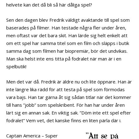
helvete kan det då bli så här dåliga spel?
Sen den dagen blev Fredrik väldigt avaktande till spel som
baserades på filmer. Han testade några fler under åren,
men oftast var det bara skit. Han lärde sig helt enkelt att
om ett spel har samma titel som en film och släpps i butik
samma dag som filmen har biopremiär, bör det undvikas.
Man ska helst inte ens titta på fodralet när man är i en
spelbutik!
Men det var då. Fredrik är äldre nu och lite öppnare. Han är
inte längre lika rädd för att testa på spel som förmodas
vara bajs. Han tar gärna åt sig sådan titlar när det kommer
till hans ”jobb” som spelskribent. För han har under åren
lärt sig en annan sak. En viktig sak. ”Döm inte ett spel efter
fodralet” Vem vet, det kanske finns en liten pärla där i.
”Att se på
Captain America – Super