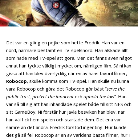
Det var en gång en pojke som hette Fredrik. Han var en
nörd, närmare bestämt en TV-spelsnörd. Han älskade allt
som hade med TV-spel att göra. Men det fanns även något
annat han tyckte väldigt mycket om, nämligen film.
Så ni kan
gissa att han blev överlycklig när en av hans favoritfilmer,
Robocop
, skulle komma som TV-spel. Han skulle nu kunna
vara Robocop och göra det Robocop gör bäst ”
serve the
public trust, protect the innocent
och
uphold the law
”. Han
var så till sig att han inhandlade spelet både till sitt NES och
sitt GameBoy. Ni förstår hur jävla besviken han blev, när
han väl fick hem spelen och startade dem. Det ena var
sämre än det andra. Fredrik förstod ingenting. Hur kunde
det gå så fel. Robocop är en av världens bästa filmer, hur i