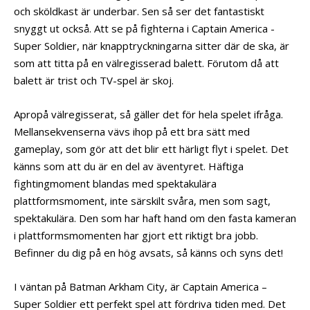
och sköldkast är underbar. Sen så ser det fantastiskt
snyggt ut också. Att se på fighterna i Captain America -
Super Soldier, när knapptryckningarna sitter där de ska, är
som att titta på en välregisserad balett. Förutom då att
balett är trist och TV-spel är skoj.
Apropå välregisserat, så gäller det för hela spelet ifråga.
Mellansekvenserna vävs ihop på ett bra sätt med
gameplay, som gör att det blir ett härligt flyt i spelet. Det
känns som att du är en del av äventyret. Häftiga
fightingmoment blandas med spektakulära
plattformsmoment, inte särskilt svåra, men som sagt,
spektakulära. Den som har haft hand om den fasta kameran
i plattformsmomenten har gjort ett riktigt bra jobb.
Befinner du dig på en hög avsats, så känns och syns det!
I väntan på Batman Arkham City, är Captain America –
Super Soldier ett perfekt spel att fördriva tiden med. Det