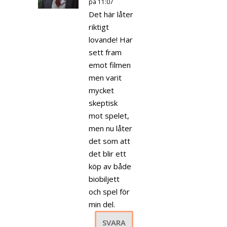
på 11:07
Det här låter
riktigt
lovande! Har
sett fram
emot filmen
men varit
mycket
skeptisk
mot spelet,
men nu låter
det som att
det blir ett
köp av både
biobiljett
och spel för
min del.
SVARA