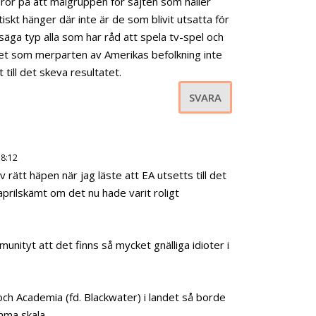
ror på att målgruppen för sajten som håller
skt hänger där inte är de som blivit utsatta för
 säga typ alla som har råd att spela tv-spel och
net som merparten av Amerikas befolkning inte
t till det skeva resultatet.
SVARA
18:12
v rätt häpen när jag läste att EA utsetts till det
prilskämt om det nu hade varit roligt
nityt att det finns så mycket gnälliga idioter i
ch Academia (fd. Blackwater) i landet så borde
mma skala.