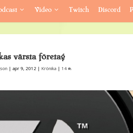
odcast
Video
Twitch
Discord
P
as värsta företag
son
|
apr 9, 2012
|
Krönika
|
14