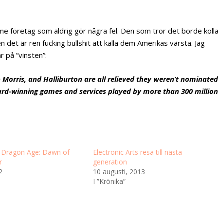
ome företag som aldrig gör några fel. Den som tror det borde koll
n det är ren fucking bullshit att kalla dem Amerikas värsta. Jag
r på ”vinsten”:
ip Morris, and Halliburton are all relieved they weren’t nominate
ard-winning games and services played by more than 300 millio
 Dragon Age: Dawn of
Electronic Arts resa till nästa
r
generation
2
10 augusti, 2013
I ”Krönika”