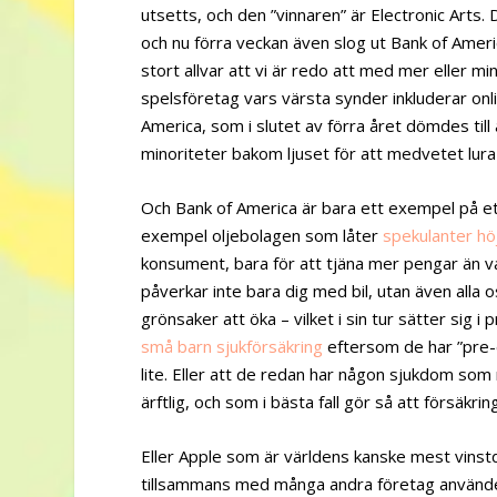
utsetts, och den ”vinnaren” är Electronic Arts. 
och nu förra veckan även slog ut Bank of Americ
stort allvar att vi är redo att med mer eller mi
spelsföretag vars värsta synder inkluderar onl
America, som i slutet av förra året dömdes till
minoriteter bakom ljuset för att medvetet lur
Och Bank of America är bara ett exempel på et
exempel oljebolagen som låter
spekulanter hö
konsument, bara för att tjäna mer pengar än v
påverkar inte bara dig med bil, utan även alla o
grönsaker att öka – vilket i sin tur sätter sig 
små barn sjukförsäkring
eftersom de har ”pre-ex
lite. Eller att de redan har någon sjukdom som
ärftlig, och som i bästa fall gör så att försäk
Eller Apple som är världens kanske mest vinst
tillsammans med många andra företag använd