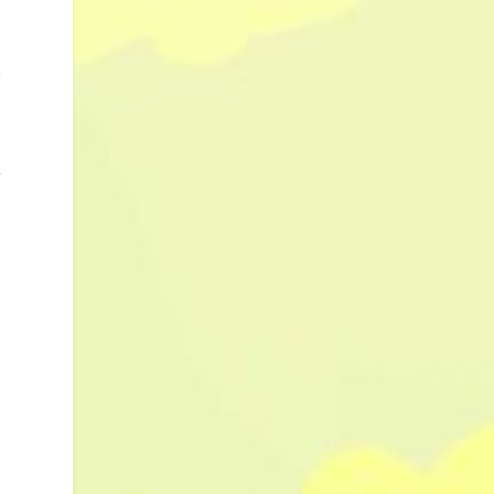
a
d
n