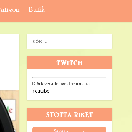
atreon
Butik
TWITCH
på
Arkiverade livestreams

Youtube
STÖTTA RIKET