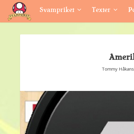
Svampriket
Texter
P
Amerik
Tommy Håkans