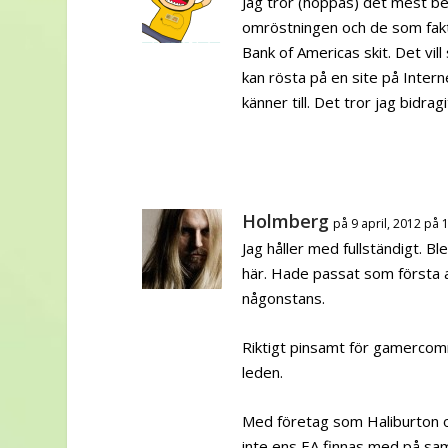
Jag tror (hoppas) det mest be
omröstningen och de som fakti
Bank of Americas skit. Det vill
kan rösta på en site på Inter
känner till. Det tror jag bidragi
Holmberg
på 9 april, 2012 på 
Jag håller med fullständigt. Ble
här. Hade passat som första a
någonstans.
Riktigt pinsamt för gamercommu
leden.
Med företag som Haliburton o
inte ens EA finnas med på sa