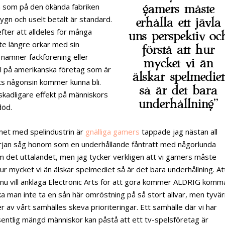
n som på den ökända fabriken
gamers måste
gn och uselt betalt är standard.
erhålla ett jävla
fter att alldeles för många
uns perspektiv oc
te längre orkar med sin
förstå att hur
 nämner fackförening eller
mycket vi än
el på amerikanska företag som är
älskar spelmediet
ts någonsin kommer kunna bli.
så är det bara
 skadligare effekt på människors
underhållning”
död.
met med spelindustrin är
gnälliga gamers
tappade jag nästan all
början såg honom som en underhållande fåntratt med någorlunda
om det uttalandet, men jag tycker verkligen att vi gamers måste
hur mycket vi än älskar spelmediet så är det bara underhållning. At
 nu vill anklaga Electronic Arts för att göra kommer ALDRIG komm
a man inte ta en sån här omröstning på så stort allvar, men tyvär
r av vårt samhälles skeva prioriteringar. Ett samhälle där vi har
äsentlig mängd människor kan påstå att ett tv-spelsföretag är