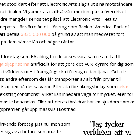
Det stod klart efter att Electronic Arts slagit ut sina motståndare,
a i finalen. Vi gamers tar alltså vårt medium på så överdrivet
ndre mängder seriositet påstå att Electronic Arts – ett tv-
inepass – är värre än ett företag som Bank of America. Bank of
 att betala
$335 000 000
på grund av att man medvetet fört
a på dem sämre lån och högre räntor.
t företag som EA aldrig borde anses vara sämre än. Ta till
ja oljepriserna
artificiellt för att göra det 40% dyrare för dig som
ad världens mest framgångsrika företag redan tjänar. Och det
ss andra eftersom det får transporter av allt från prylar till
i prislappen på dessa varor. Eller alla försäkringsbolag som
nekar
isting conditions”. Vilket kan innebära väga för mycket, eller för
 måste behandlas. Eller att deras föräldrar har en sjukdom som är
ringspremien går upp massvis i kostnad.
”Jag tycker
drivande företag just nu, men som
verkligen att vi
er sig av arbetare som måste