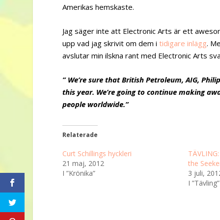
Amerikas hemskaste.
Jag säger inte att Electronic Arts är ett awes
upp vad jag skrivit om dem i
tidigare inlägg
. Me
avslutar min ilskna rant med Electronic Arts sva
” We’re sure that British Petroleum, AIG, Phil
this year. We’re going to continue making aw
people worldwide.”
Relaterade
Curt Schillings hyckleri
TÄVLING:
21 maj, 2012
the Seeke
I ”Krönika”
3 juli, 201
I ”Tävling”