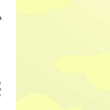
h
t
a
r