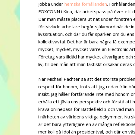
jobba under
hemska förhållanden
. Förhållande
FOXCONN i Kina, där arbetspass på över ett dy
Där man måste placera ut nät under fönstren e
förtvivlade arbetare begår självmord när de in
livssituation, och där du får sparken om du ens
kollektivavtal. Det här är bara några få exemp
mycket, mycket, mycket värre än Electronic Ar
Företag vars illdåd har mycket allvarligare och
liv, till den mån att man faktiskt orsakar deras 
När Michael Pachter sa att det största proble
respekt för honom, trots att jag redan från 
insikt. Jag håller fortfarande inte med honom 
erhålla ett jävla uns perspektiv och förstå att 
kräva onlinepass för Battlefield 3 och vad man
i närheten av världens viktiga bekymmer. Nu sk
är det bara ytterligare en av många reflektione
mer koll på Idol än presidentval, och där en v