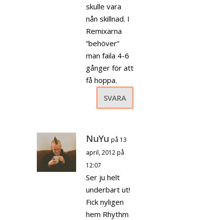
skulle vara
nån skillnad. I
Remixarna
”behöver”
man faila 4-6
gånger för att
få hoppa.
SVARA
NuYu
på 13
april, 2012 på
12:07
Ser ju helt
underbart ut!
Fick nyligen
hem Rhythm