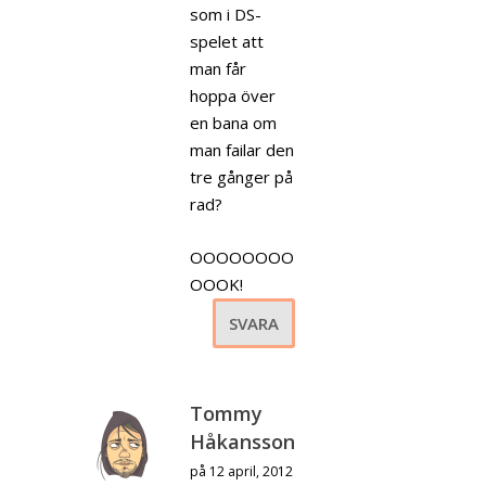
som i DS-
spelet att
man får
hoppa över
en bana om
man failar den
tre gånger på
rad?
OOOOOOOO
OOOK!
SVARA
Tommy
Håkansson
på 12 april, 2012