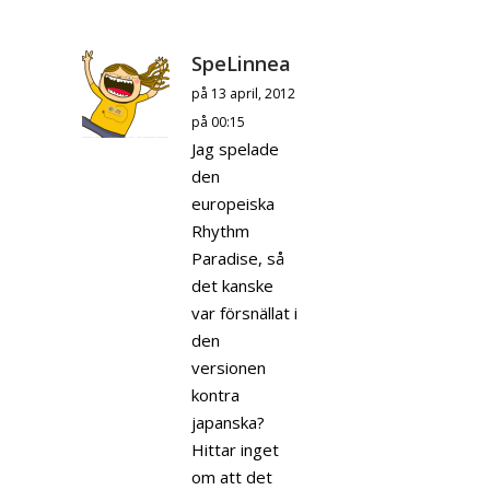
SpeLinnea
på 13 april, 2012
på 00:15
Jag spelade
den
europeiska
Rhythm
Paradise, så
det kanske
var försnällat i
den
versionen
kontra
japanska?
Hittar inget
om att det