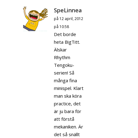
SpeLinnea
på 12 april, 2012
på 10:58
Det borde
heta BigTitt.
Älskar
Rhythm
Tengoku-
serien! Så
många fina
minispel. Klart
man ska köra
practice, det
är ju bara för
att förstå
mekaniken. Är
det så snällt