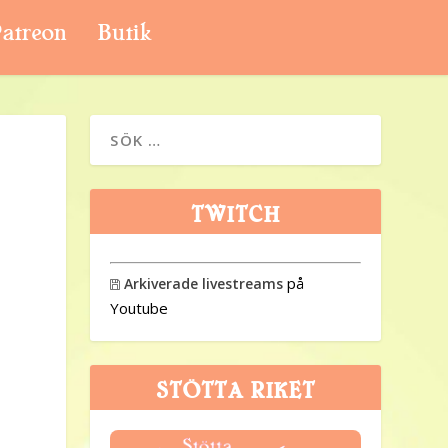
atreon
Butik
TWITCH
på
Arkiverade livestreams

Youtube
STÖTTA RIKET