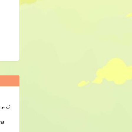
nte så
mna