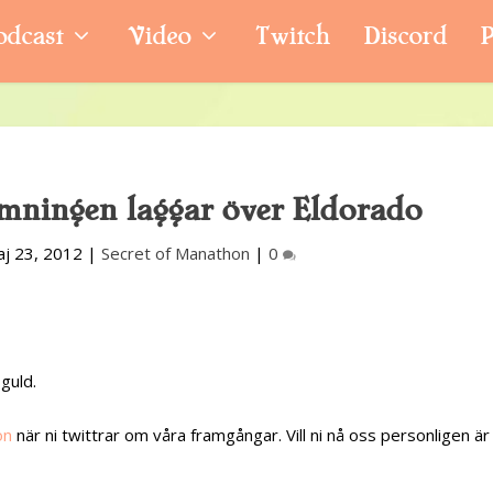
odcast
Video
Twitch
Discord
P
ymningen laggar över Eldorado
j 23, 2012
|
Secret of Manathon
|
0
guld.
on
när ni twittrar om våra framgångar. Vill ni nå oss personligen är