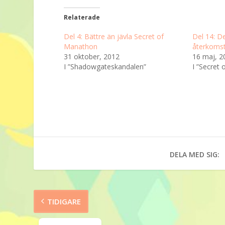
Relaterade
Del 4: Bättre än jävla Secret of
Del 14: D
Manathon
återkoms
31 oktober, 2012
16 maj, 2
I ”Shadowgateskandalen”
I ”Secret
DELA MED SIG:
TIDIGARE