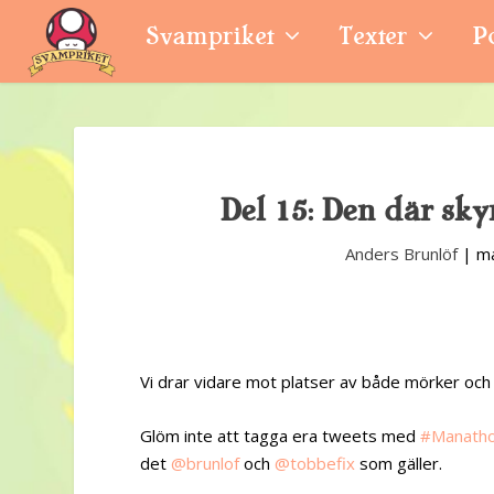
Svampriket
Texter
P
Del 15: Den där sk
Anders Brunlöf
|
ma
Vi drar vidare mot platser av både mörker och 
Glöm inte att tagga era tweets med
#Manath
det
@brunlof
och
@tobbefix
som gäller.