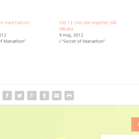
en med Falcors
Del 13: Den där imperiet slår
t
tillbaka
012
9 maj, 2012
 of Manathon”
I ”Secret of Manathon”