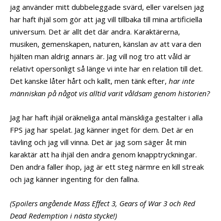
jag använder mitt dubbeleggade svärd, eller varelsen jag
har haft ihjäl som gör att jag vill tillbaka till mina artificiella
universum. Det är allt det där andra. Karaktärerna,
musiken, gemenskapen, naturen, känslan av att vara den
hjälten man aldrig annars är. Jag vill nog tro att våld är
relativt opersonligt så länge vi inte har en relation till det.
Det kanske låter hårt och kallt, men tänk efter,
har inte
människan på något vis alltid varit våldsam genom historien?
Jag har haft ihjäl oräkneliga antal mänskliga gestalter i alla
FPS jag har spelat. Jag känner inget för dem. Det är en
tävling och jag vill vinna. Det är jag som säger åt min
karaktär att ha ihjäl den andra genom knapptryckningar.
Den andra faller ihop, jag är ett steg närmre en kill streak
och jag känner ingenting för den fallna.
(Spoilers angående Mass Effect 3, Gears of War 3 och Red
Dead Redemption i nästa stycke!)