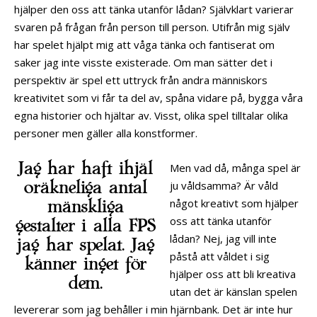
hjälper den oss att tänka utanför lådan? Självklart varierar
svaren på frågan från person till person. Utifrån mig själv
har spelet hjälpt mig att våga tänka och fantiserat om
saker jag inte visste existerade. Om man sätter det i
perspektiv är spel ett uttryck från andra människors
kreativitet som vi får ta del av, spåna vidare på, bygga våra
egna historier och hjältar av. Visst, olika spel tilltalar olika
personer men gäller alla konstformer.
Jag har haft ihjäl
Men vad då, många spel är
oräkneliga antal
ju våldsamma? Är våld
mänskliga
något kreativt som hjälper
oss att tänka utanför
gestalter i alla FPS
lådan? Nej, jag vill inte
jag har spelat. Jag
påstå att våldet i sig
känner inget för
hjälper oss att bli kreativa
dem.
utan det är känslan spelen
levererar som jag behåller i min hjärnbank. Det är inte hur