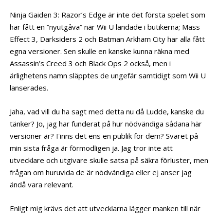
Ninja Gaiden 3: Razor’s Edge är inte det första spelet som
har fått en ”nyutgåva” när Wii U landade i butikerna; Mass
Effect 3, Darksiders 2 och Batman Arkham City har alla fått
egna versioner. Sen skulle en kanske kunna räkna med
Assassin’s Creed 3 och Black Ops 2 också, men i
ärlighetens namn släpptes de ungefär samtidigt som Wii U
lanserades.
Jaha, vad vill du ha sagt med detta nu då Ludde, kanske du
tänker? Jo, jag har funderat på hur nödvändiga sådana här
versioner är? Finns det ens en publik för dem? Svaret på
min sista fråga är förmodligen ja. Jag tror inte att
utvecklare och utgivare skulle satsa på säkra förluster, men
frågan om huruvida de är nödvändiga eller ej anser jag
ändå vara relevant.
Enligt mig krävs det att utvecklarna lägger manken till när