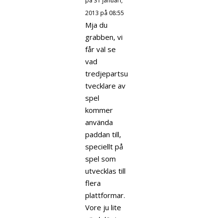
på 31 januari,
2013 på 08:55
Mja du
grabben, vi
får väl se
vad
tredjepartsu
tvecklare av
spel
kommer
använda
paddan till,
speciellt på
spel som
utvecklas till
flera
plattformar.
Vore ju lite