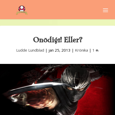
Onödigt! Eller?
Ludde Lundblad
|
jan 25, 2013
|
Krönika
|
1