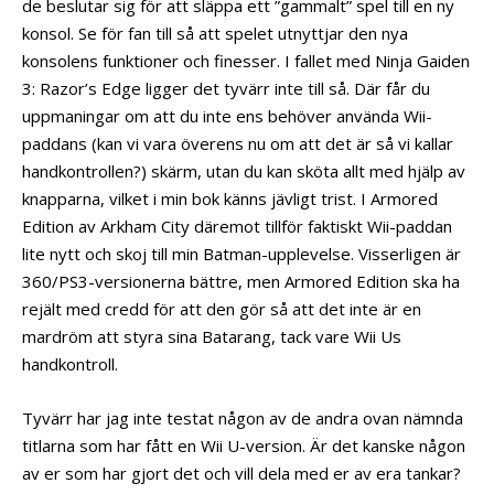
de beslutar sig för att släppa ett ”gammalt” spel till en ny
konsol. Se för fan till så att spelet utnyttjar den nya
konsolens funktioner och finesser. I fallet med Ninja Gaiden
3: Razor’s Edge ligger det tyvärr inte till så. Där får du
uppmaningar om att du inte ens behöver använda Wii-
paddans (kan vi vara överens nu om att det är så vi kallar
handkontrollen?) skärm, utan du kan sköta allt med hjälp av
knapparna, vilket i min bok känns jävligt trist. I Armored
Edition av Arkham City däremot tillför faktiskt Wii-paddan
lite nytt och skoj till min Batman-upplevelse. Visserligen är
360/PS3-versionerna bättre, men Armored Edition ska ha
rejält med credd för att den gör så att det inte är en
mardröm att styra sina Batarang, tack vare Wii Us
handkontroll.
Tyvärr har jag inte testat någon av de andra ovan nämnda
titlarna som har fått en Wii U-version. Är det kanske någon
av er som har gjort det och vill dela med er av era tankar?