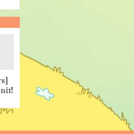
s]
nit!