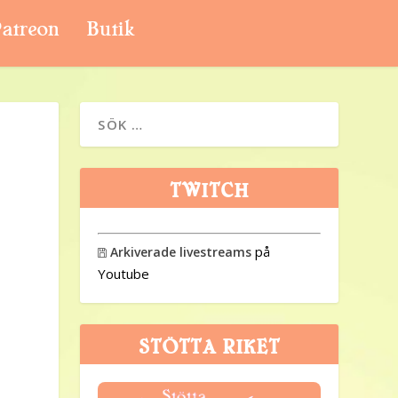
atreon
Butik
TWITCH
på
Arkiverade livestreams

Youtube
STÖTTA RIKET