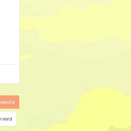
NÄSTA
n nörd