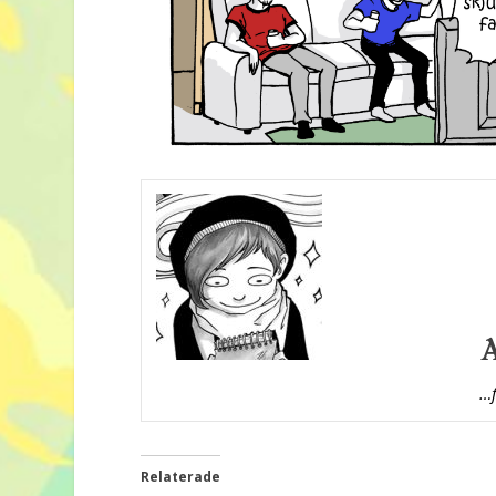
…f
Relaterade