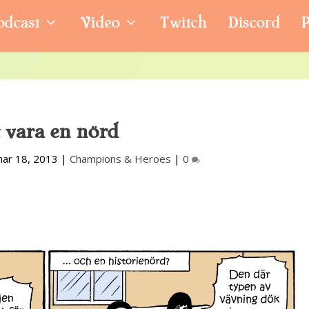
odcast
Video
Twitch
Discord
P
t vara en nörd
ar 18, 2013
|
Champions & Heroes
|
0