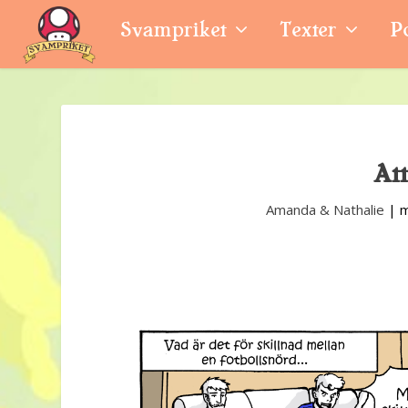
Svampriket
Texter
P
At
Amanda & Nathalie
|
m