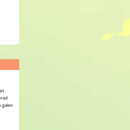
det
erad
n galen