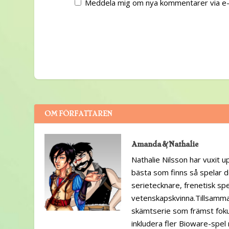
Meddela mig om nya kommentarer via e-
OM FÖRFATTAREN
Amanda & Nathalie
Nathalie Nilsson har vuxit u
bästa som finns så spelar d
serietecknare, frenetisk spel
vetenskapskvinna.Tillsamm
skämtserie som främst foku
inkludera fler Bioware-spel 