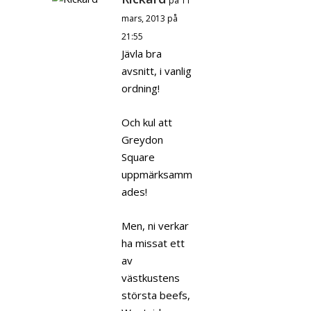
på 11
mars, 2013 på
21:55
Jävla bra
avsnitt, i vanlig
ordning!
Och kul att
Greydon
Square
uppmärksamm
ades!
Men, ni verkar
ha missat ett
av
västkustens
största beefs,