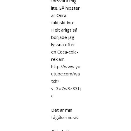
försvara mig
lite. SÅ hipster
är Onra
faktiskt inte.
Helt ärligt så
började jag
lyssna efter
en Coca-cola-
reklam.
http://www.yo
utube.com/wa
tch?
v=3p7w3z83tj
c
Det är min
tågåkarmusik.