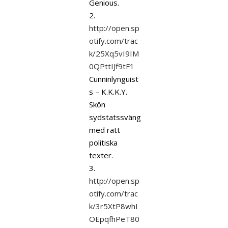
Genious.
2.
http://open.sp
otify.com/trac
k/25Xq5vI9IM
0QPttIJf9tF1
Cunninlynguist
s – K.K.K.Y.
Skön
sydstatssväng
med rätt
politiska
texter.
3.
http://open.sp
otify.com/trac
k/3r5XtP8whI
OEpqfhPeT80