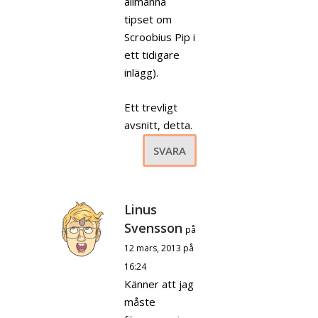
allmänna
tipset om
Scroobius Pip i
ett tidigare
inlägg).
Ett trevligt
avsnitt, detta.
SVARA
Linus
Svensson
på
12 mars, 2013 på
16:24
Känner att jag
måste