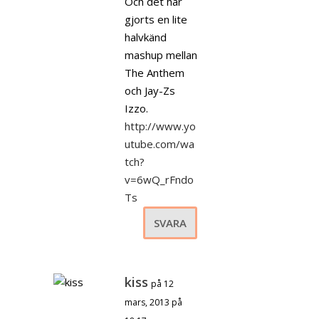
Och det har
gjorts en lite
halvkänd
mashup mellan
The Anthem
och Jay-Zs
Izzo.
http://www.yo
utube.com/wa
tch?
v=6wQ_rFndo
Ts
SVARA
kiss
på 12
mars, 2013 på