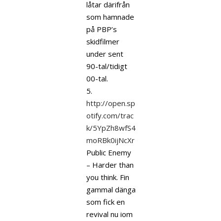
låtar därifrån
som hamnade
på PBP’s
skidfilmer
under sent
90-tal/tidigt
00-tal.
5.
http://open.sp
otify.com/trac
k/5YpZh8wfS4
moRBk0ijNcXr
Public Enemy
– Harder than
you think. Fin
gammal dänga
som fick en
revival nu iom