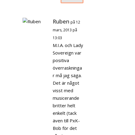
Ruben
på 12
mars, 2013 på
13:03
M.I.A. och Lady
Sovereign var
positiva
överraskninga
r må jag säga.
Det är något
visst med
musicerande
britter helt
enkelt (tack
även till PxK-
Bob för det