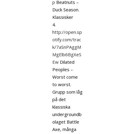
p
Beatnuts –
Duck Season.
Klassisker
4.
http://open.sp
otify.com/trac
k/7aSnPAggM
MgElb6BgXeS
Ew
Dilated
Peoples –
Worst come
to worst.
Grupp som låg
på det
klassiska
undergroundb
olaget Battle
Axe, många