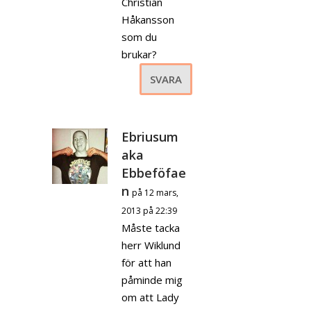
Christian
Håkansson
som du
brukar?
SVARA
Ebriusum
aka
Ebbeföfae
n
på 12 mars,
2013 på 22:39
Måste tacka
herr Wiklund
för att han
påminde mig
om att Lady