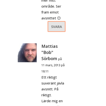
mer mitt
område. Ser
fram emot
avsnittet 🙂
SVARA
Mattias
"Bob"
Sörbom
på
11 mars, 2013 på
18:11
Ett riktigt
suveränt jävla
avsnitt. På
riktigt.
Lärde mig en