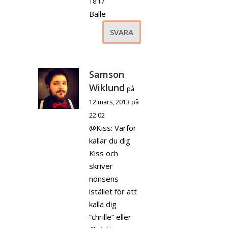
18:17
Balle
SVARA
Samson
Wiklund
på
12 mars, 2013 på
22:02
@Kiss: Varför
kallar du dig
Kiss och
skriver
nonsens
istället för att
kalla dig
”chrille” eller