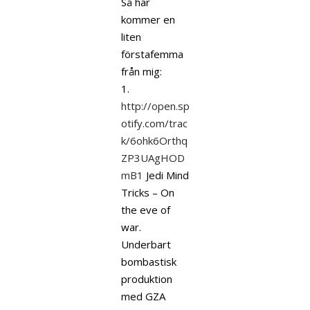
Så här
kommer en
liten
förstafemma
från mig:
1.
http://open.sp
otify.com/trac
k/6ohk6Orthq
ZP3UAgHOD
mB1
Jedi Mind
Tricks – On
the eve of
war.
Underbart
bombastisk
produktion
med GZA