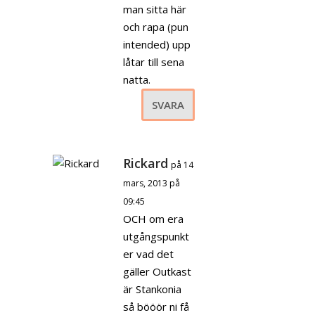
man sitta här
och rapa (pun
intended) upp
låtar till sena
natta.
SVARA
Rickard
på 14
mars, 2013 på
09:45
OCH om era
utgångspunkt
er vad det
gäller Outkast
är Stankonia
så bööör ni få