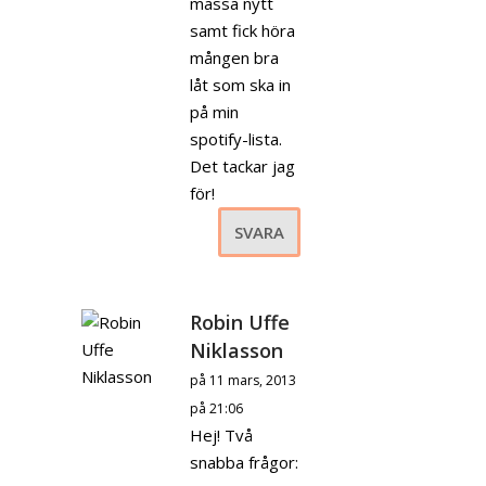
massa nytt
samt fick höra
mången bra
låt som ska in
på min
spotify-lista.
Det tackar jag
för!
SVARA
Robin Uffe
Niklasson
på 11 mars, 2013
på 21:06
Hej! Två
snabba frågor: