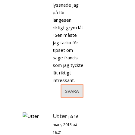
lyssnade jag
på för
längesen,
riktigt grym låt
! Sen måste
jag tacka för
tipset om
sage francis
som jag tyckte
lät riktigt
intressant.
SVARA
Utter
på 16
mars, 2013 på
16:21