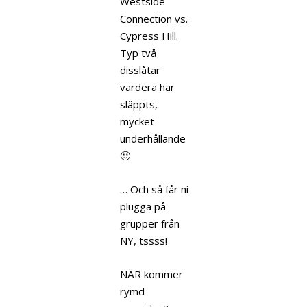
Westside
Connection vs.
Cypress Hill.
Typ två
disslåtar
vardera har
släppts,
mycket
underhållande
🙂
… Och så får ni
plugga på
grupper från
NY, tssss!
NÄR kommer
rymd-