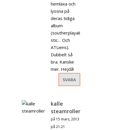
hemläxa och
lyssna på
deras tidiga
album
(southerplayali
stic… Och
ATLiens).
Dubbelt så
bra. Kanske
mer. Hejdå!
SVARA
kalle
steamroller
på 15 mars, 2013
på 21:21