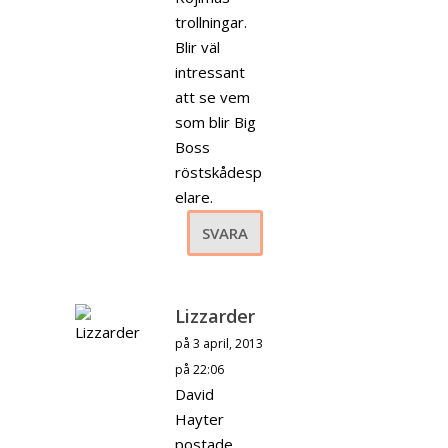
trollningar.
Blir väl
intressant
att se vem
som blir Big
Boss
röstskådesp
elare.
SVARA
Lizzarder
på 3 april, 2013
på 22:06
David
Hayter
postade