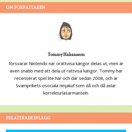
OM FÖRFATTAREN
Tommy Håkansson
försvarar Nintendo när orättvisa kängor delas ut, men är
även snabb med att dela ut rättvisa kängor. Tommy har
recenserat spel lite här och där sedan 2008, och är
Svamprikets osociala ninjakuf som då och då axlar
korrekturläsarmanteln.
RELATERADE INLÄGG