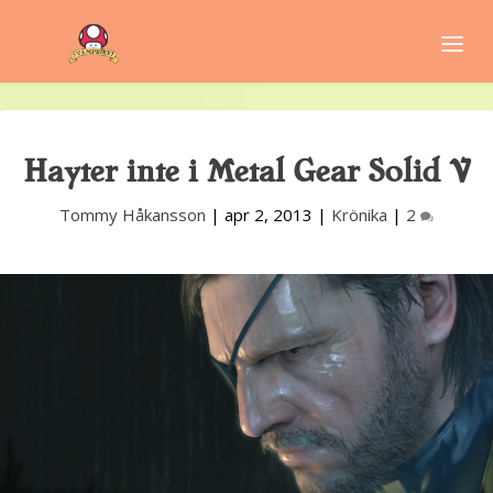
Hayter inte i Metal Gear Solid V
Tommy Håkansson
|
apr 2, 2013
|
Krönika
|
2