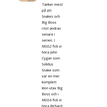
Tänker mest
på att
Snakes och
Big Boss
röst ändras
senare i
serien. I
MGS2 fick vi
höra John
Cygan som
Solidus
Snake som
var en mer
komplett
klon utav Big
Boss och i
MGS4 fick vi
höra Richard