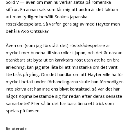
Solid V — även om man nu verkar satsa på romerska
siffror. En annan sak som får mig att undra är det faktum
att man tydligen behållit Snakes japanska
röstskådespelare. Så varför göra sig av med Hayter men
behålla Akio Ohtsuka?
Även om (som jag förstått det) röstskådespelare är
mycket mer bundna till sina roller i Japan, och det är nästan
otänkbart att byta ut en karaktärs röst utan att ha en bra
anledning, kan jag inte låta bli att misstänka om det varit
lite bråk på gång. Om det handlar om att Hayter ville ha för
mycket betalt under förhandlingarna skulle han förmodligen
inte skriva att han inte ens blivit kontaktad, så var det här
något Kojima bestämde sig för redan efter deras senaste
samarbete? Eller så är det här bara ännu ett trick som
spelas på fansen.
Relaterade