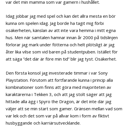
var det min mamma som var gamern i hushållet.
Idag jobbar jag med spel och kan det allra mesta en bör
kunna om spelen idag. Jag borde ha tagit mig förbi
osäkerheten, känslan av att inte vara hemma i mitt egna
hus. Men när samtalen hamnar innan år 2000 på tidslinjen
förlorar jag mark under fötterna och helt plötsligt är jag
åter lika vilse som vid baren på studentpuben. Istället för
att säga ”det där är före min tid” blir jag tyst. Osäkerhet.
Den första konsol jag investerade timmar i var Sony
Playstation. Förutom att fortfarande kunna i princip alla
kombinationer som finns att göra med majoriteten av
karaktärerna i Tekken 3, och att jag stolt säger att jag
hittade alla ägg i Spyro the Dragon, är det inte där jag
väljer att se min start som gamer. Gränsen mellan vad som
var lek och det som var på allvar kom i form av fiktivt
husbyggande och karriärsutvecklande.