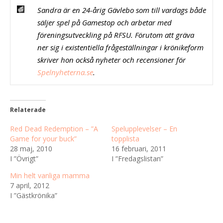
Sandra är en 24-årig Gävlebo som till vardags både
säljer spel på Gamestop och arbetar med
föreningsutveckling på RFSU. Förutom att gräva
ner sig i existentiella frågeställningar i krönikeform
skriver hon också nyheter och recensioner för
Spelnyheterna.se
.
Relaterade
Red Dead Redemption – ”A
Spelupplevelser – En
Game for your buck”
topplista
28 maj, 2010
16 februari, 2011
I ”Övrigt”
I ”Fredagslistan”
Min helt vanliga mamma
7 april, 2012
I ”Gästkrönika”