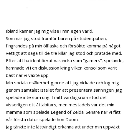
Ibland känner jag mig vilse i min egen värld.
Som när jag stod framför baren på studentpuben,
fingrandes på min ölflaska och försökte komma på något
vettigt att säga till de tre killar jag stod och pratade med.
Efter att ha identifierat varandra som ”gamers”, spelande,
hamnade vi i en diskussion kring vilken konsol som varit
bäst när vi växte upp.
Min sociala osäkerhet gjorde att jag nickade och log mig
genom samtalet istället för att presentera sanningen. Jag
spelade inte som ung. I mitt vardagsrum stod det
visserligen ett åttabitars, men mestadels var det min
mamma som spelade Legend of Zelda. Senare när vi fått
vår första dator spelade hon Doom.
Jag tänkte inte lättvindigt erkänna att under min uppväxt