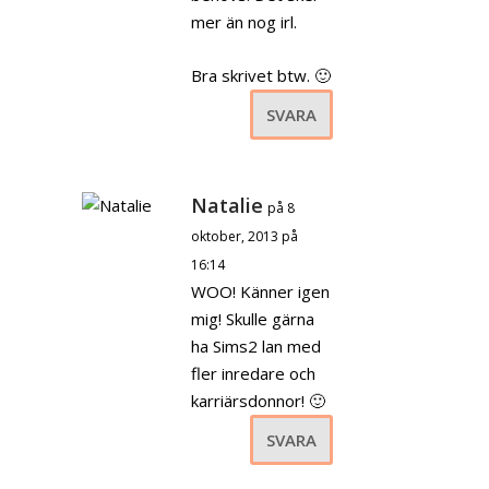
mer än nog irl.
Bra skrivet btw. 🙂
SVARA
Natalie
på 8
oktober, 2013 på
16:14
WOO! Känner igen
mig! Skulle gärna
ha Sims2 lan med
fler inredare och
karriärsdonnor! 🙂
SVARA