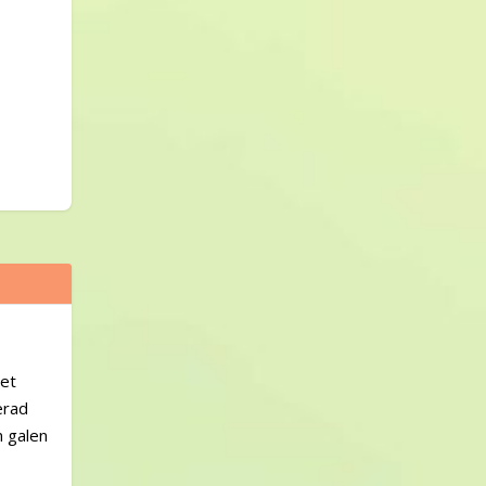
det
erad
n galen