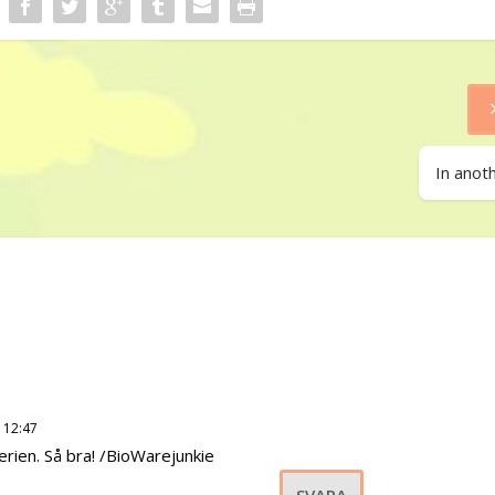
In anoth
 12:47
erien. Så bra! /BioWarejunkie