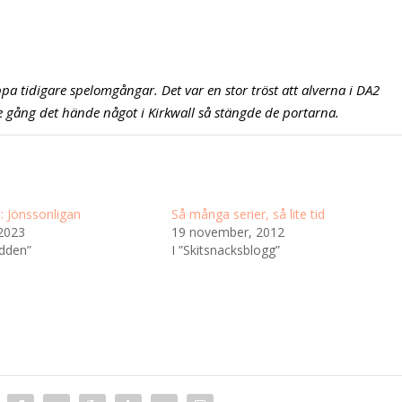
äppa tidigare spelomgångar. Det var en stor tröst att alverna i DA2
rje gång det hände något i Kirkwall så stängde de portarna.
: Jönssonligan
Så många serier, så lite tid
2023
19 november, 2012
odden”
I ”Skitsnacksblogg”