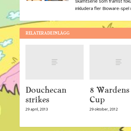
skämtserie som främst foku
inkludera fler Bioware-spel 
RELATERADE INLÄGG
Douchecan
8 Wardens
strikes
Cup
29 april, 2013
29 oktober, 2012