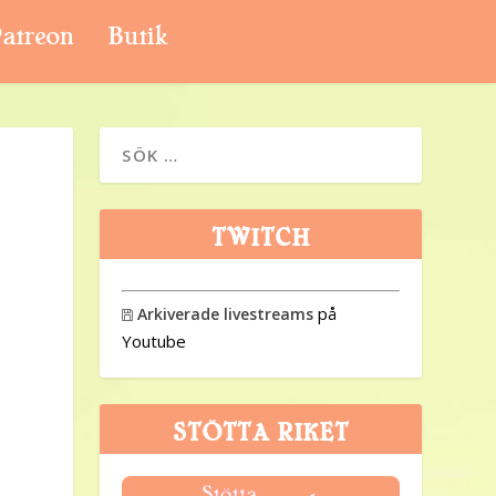
atreon
Butik
TWITCH
på
Arkiverade livestreams

Youtube
STÖTTA RIKET