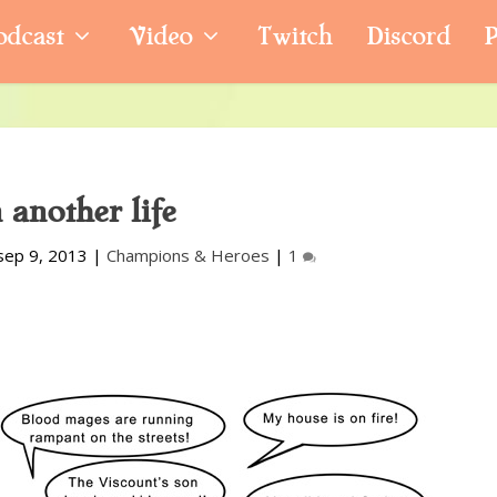
odcast
Video
Twitch
Discord
P
 another life
sep 9, 2013
|
Champions & Heroes
|
1