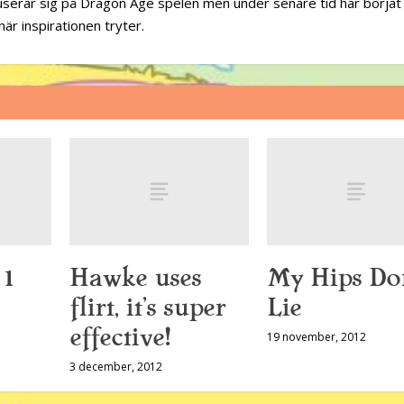
serar sig på Dragon Age spelen men under senare tid har börjat
när inspirationen tryter.
 1
Hawke uses
My Hips Don
flirt, it’s super
Lie
effective!
19 november, 2012
3 december, 2012