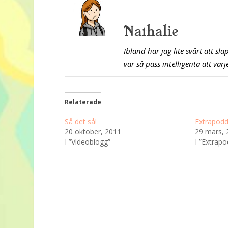
Nathalie
Ibland har jag lite svårt att sl
var så pass intelligenta att va
Relaterade
Så det så!
Extrapodd
20 oktober, 2011
29 mars, 
I ”Videoblogg”
I ”Extrap