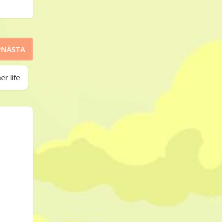
NÄSTA
er life