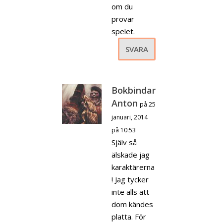
om du
provar
spelet.
SVARA
Bokbindar
Anton
på 25
januari, 2014
på 10:53
Själv så
älskade jag
karaktärerna
! Jag tycker
inte alls att
dom kändes
platta. För