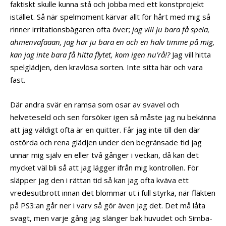
faktiskt skulle kunna stå och jobba med ett konstprojekt
istället. Så när spelmoment kärvar allt för hårt med mig så
rinner irritationsbägaren ofta över;
jag vill ju bara få spela,
ahmenvafaaan, jag har ju bara en och en halv timme på mig,
kan jag inte bara få hitta flytet, kom igen nu’rå!?
Jag vill hitta
spelglädjen, den kravlösa sorten. Inte sitta här och vara
fast.
Där andra svär en ramsa som osar av svavel och
helveteseld och sen försöker igen så måste jag nu bekänna
att jag väldigt ofta är en quitter. Får jag inte till den där
ostörda och rena glädjen under den begränsade tid jag
unnar mig själv en eller två gånger i veckan, då kan det
mycket väl bli så att jag lägger ifrån mig kontrollen. För
släpper jag den i rättan tid så kan jag ofta kväva ett
vredesutbrott innan det blommar ut i full styrka, när fläkten
på PS3:an går ner i varv så gör även jag det. Det må låta
svagt, men varje gång jag slänger bak huvudet och Simba-