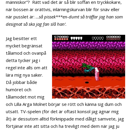
människor”?
Rätt vad det är så blir soffan en tryckkokare,
när bossen är orättvis, inlärningskurvan blir för snäv eller
när pusslet är:
…så pissek***en-dumt så träffar jag han som
designat så ska jag fan slå han’.
Jag besitter ett
mycket begränsat
tålamod och ovanpå
detta tycker jag i
regel inte alls om att
lära mig nya saker.
Då jobbar både
humöret och
tålamodet mot mig
och Lilla Arga Molnet börjar se rött och känna sig dum och
utsatt. TV-spelen (för det är oftast konsol jag ägnar mig
åt) är dessutom alltid förknippade med dåligt samvete, jag
förtjänar inte att sitta och ha trevligt med dem när jag ju