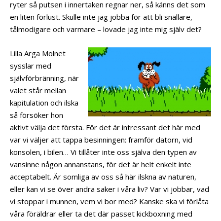
ryter så putsen i innertaken regnar ner, så känns det som
en liten förlust. Skulle inte jag jobba för att bli snällare,
tålmodigare och varmare – lovade jag inte mig själv det?
Lilla Arga Molnet
sysslar med
självförbränning, när
valet står mellan
kapitulation och ilska
så försöker hon
aktivt välja det första. För det är intressant det här med
var vi väljer att tappa besinningen: framför datorn, vid
konsolen, i bilen… Vi tillåter inte oss själva den typen av
vansinne någon annanstans, för det är helt enkelt inte
acceptabelt. Är somliga av oss så här ilskna av naturen,
eller kan vi se över andra saker i våra liv? Var vi jobbar, vad
vi stoppar i munnen, vem vi bor med? Kanske ska vi förlåta
våra föräldrar eller ta det där passet kickboxning med