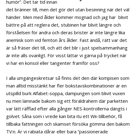
humör”. Det tar tid innan
det bränner till, men det gör det utan besinning när det väl
händer. Men med ålder kommer mognad och jag har blivit
bättre på att reglera det, stubinen har blivit längre och
förståelsen för andra och deras brister är inte längre lika
anemisk som vid femton års ålder. Fast ändå, rätt var det
är så fräser det till, och att det blir i just spelsammanhang
är inte alls ovanligt. För visst lättar vi gärna på trycket när
vi har en konsol eller tangenter framför oss?
I alla umgängeskretsar så finns det den där kompisen som
man alltid misstänkt har fler bokstavskombinationer är en
utspilld burk Alfabet-soppa, dampungen som blivit vuxen
nu men lämnade bakom sig ett föräldrahem där parketten
var lätt räfflad efter alla gånger NES-kontrollerna dängts i
golvet. Såna som i vrede kan bita itu ett Wii-tillbehör, få
tillbaka fattningen och skamset försöka gömma den bakom
TV:n. Är vi rabiata dårar eller bara ”passionerade