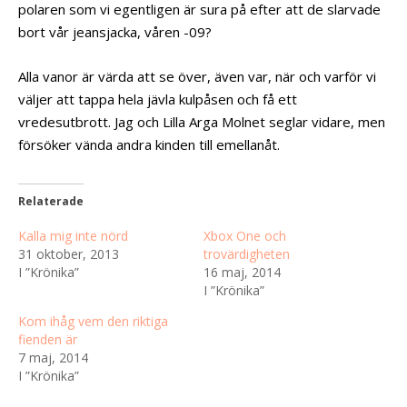
polaren som vi egentligen är sura på efter att de slarvade
bort vår jeansjacka, våren -09?
Alla vanor är värda att se över, även var, när och varför vi
väljer att tappa hela jävla kulpåsen och få ett
vredesutbrott. Jag och Lilla Arga Molnet seglar vidare, men
försöker vända andra kinden till emellanåt.
Relaterade
Kalla mig inte nörd
Xbox One och
31 oktober, 2013
trovärdigheten
I ”Krönika”
16 maj, 2014
I ”Krönika”
Kom ihåg vem den riktiga
fienden är
7 maj, 2014
I ”Krönika”