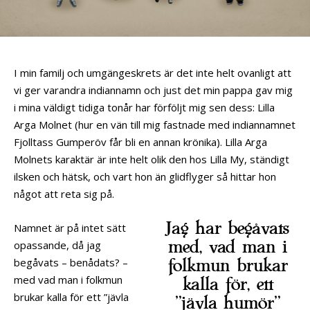
I min familj och umgängeskrets är det inte helt ovanligt att
vi ger varandra indiannamn och just det min pappa gav mig
i mina väldigt tidiga tonår har förföljt mig sen dess: Lilla
Arga Molnet (hur en vän till mig fastnade med indiannamnet
Fjolltass Gumperöv får bli en annan krönika). Lilla Arga
Molnets karaktär är inte helt olik den hos Lilla My, ständigt
ilsken och hätsk, och vart hon än glidflyger så hittar hon
något att reta sig på.
Jag har begåvats
Namnet är på intet sätt
med, vad man i
opassande, då jag
begåvats – benådats? –
folkmun brukar
med vad man i folkmun
kalla för, ett
brukar kalla för ett ”jävla
”jävla humör”