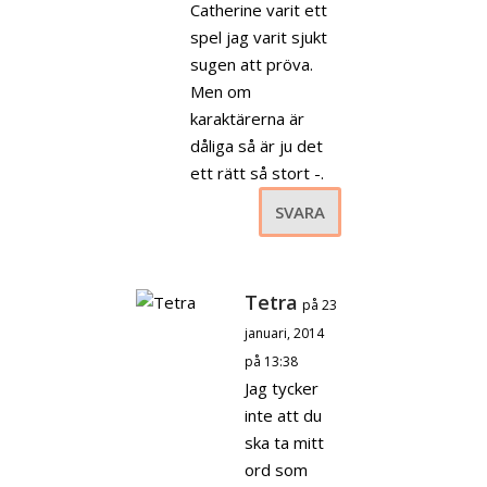
Catherine varit ett
spel jag varit sjukt
sugen att pröva.
Men om
karaktärerna är
dåliga så är ju det
ett rätt så stort -.
SVARA
Tetra
på 23
januari, 2014
på 13:38
Jag tycker
inte att du
ska ta mitt
ord som