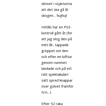
skrivet i stjärnorna
att det ska gå åt
skogen… hujhuj!
Hittills har en PS3-
kontroll gått åt (för
att jag slog den på
mitt lår, tappade
greppet om den
och efter en lufttur
genom rummet
landade och på ett
rätt spektakulärt
sätt spred knappar
över golvet framför
tv:n…)
Efter 52 raka