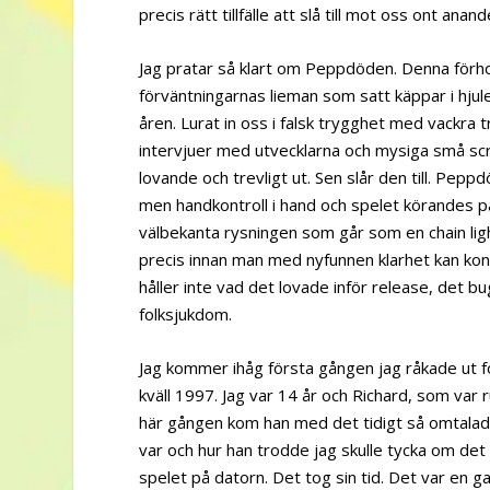
precis rätt tillfälle att slå till mot oss ont anan
Jag pratar så klart om Peppdöden. Denna förh
förväntningarnas lieman som satt käppar i hju
åren. Lurat in oss i falsk trygghet med vackra t
intervjuer med utvecklarna och mysiga små sc
lovande och trevligt ut. Sen slår den till. Peppd
men handkontroll i hand och spelet körandes 
välbekanta rysningen som går som en chain li
precis innan man med nyfunnen klarhet kan kons
håller inte vad det lovade inför release, det
folksjukdom.
Jag kommer ihåg första gången jag råkade ut 
kväll 1997. Jag var 14 år och Richard, som var
här gången kom han med det tidigt så omtalad
var och hur han trodde jag skulle tycka om det 
spelet på datorn. Det tog sin tid. Det var en g