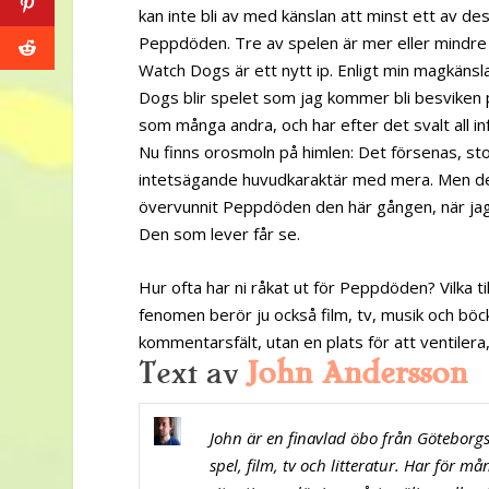
kan inte bli av med känslan att minst ett av d
Peppdöden. Tre av spelen är mer eller mindre
Watch Dogs är ett nytt ip. Enligt min magkänsla
Dogs blir spelet som jag kommer bli besviken på
som många andra, och har efter det svalt all i
Nu finns orosmoln på himlen: Det försenas, stor
intetsägande huvudkaraktär med mera. Men det
övervunnit Peppdöden den här gången, när jag
Den som lever får se.
Hur ofta har ni råkat ut för Peppdöden? Vilka til
fenomen berör ju också film, tv, musik och böc
kommentarsfält, utan en plats för att ventilera,
Text av
John Andersson
John är en finavlad öbo från Göteborgs
spel, film, tv och litteratur. Har för må