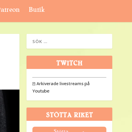
atreon
Butik
TWITCH
på
Arkiverade livestreams

Youtube
STÖTTA RIKET