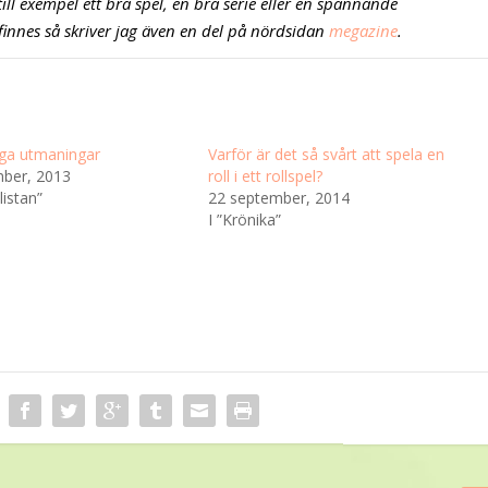
till exempel ett bra spel, en bra serie eller en spännande
 finnes så skriver jag även en del på nördsidan
megazine
.
ga utmaningar
Varför är det så svårt att spela en
ber, 2013
roll i ett rollspel?
listan”
22 september, 2014
I ”Krönika”