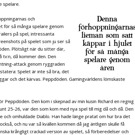
de spelare.
Denna
oppningarnas och
förhoppningarna
let för så många spelare genom
railers på spel, intressanta
lieman som satt
reenshots på spelet som ju ser så
käppar i hjulet
öden. Plötsligt när du sitter där,
för så många
på tv:n, då kommer den. Den
spelare genom
ghtning-attack genom ryggraden
åren
tatera: Spelet är inte så bra, det
 buggar och det kärvas. Peppdöden. Gamingvärldens lömskaste
för Peppdöden. Den kom i skepnad av min kusin Richard en regnig
 runt 25-26, var den som kom med nya spel till mig då och då. Den
e och omhuldade Diablo. Han hade länge pratat om hur bra det
också, och nu var så kvällen kommen då jag äntligen skulle få
anska krångligt crackad version av spelet, så förberedelser och