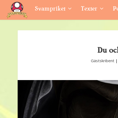
Svampriket
Texter
P
Du oc
Gästskribent