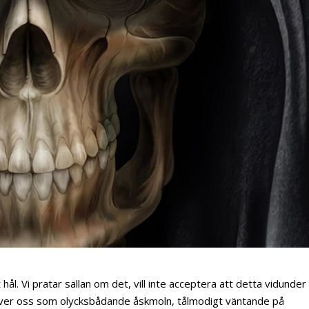
hål. Vi pratar sällan om det, vill inte acceptera att detta vidunder
 över oss som olycksbådande åskmoln, tålmodigt väntande på