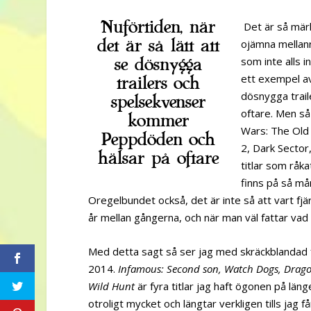
Nuförtiden, när
Det är så märk
det är så lätt att
ojämna mellan
se dösnygga
som inte alls i
ett exempel av
trailers och
dösnygga trai
spelsekvenser
oftare. Men så
kommer
Wars: The Old 
Peppdöden och
2, Dark Sector
hälsar på oftare
titlar som råk
finns på så må
Oregelbundet också, det är inte så att vart fj
år mellan gångerna, och när man väl fattar vad 
Med detta sagt så ser jag med skräckblandad 
2014.
Infamous: Second son, Watch Dogs, Dragon
Wild Hunt
är fyra titlar jag haft ögonen på län
otroligt mycket och längtar verkligen tills jag 