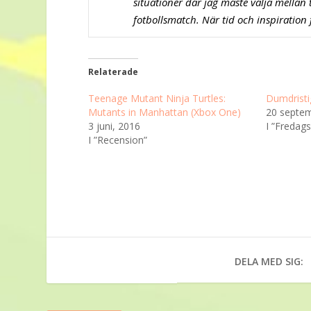
situationer där jag måste välja mellan 
fotbollsmatch. När tid och inspiration
Relaterade
Teenage Mutant Ninja Turtles:
Dumdristi
Mutants in Manhattan (Xbox One)
20 septem
3 juni, 2016
I ”Fredags
I ”Recension”
DELA MED SIG: