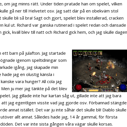
e, om jag minns rätt. Under tiden pratade han om spelet, vilken
kulle gå ner till Helvetet osv. Jag satt där på en obekväm stol
kulle bli så bra! Sagt och gjort, spelet blev installerad, cracken
n kul ut. Richard var ganska rutinerad i spelet redan och dansade
gick, kväll blev till natt och Richard gick hem, och jag skulle dage
ett barn på julafton. Jag startade
h ögnade igenom speltidningar som
arkade igång, jag skapade min
 hade jag en olustig känsla i
 kanske vara hunger? All cola jag
? Men ju mer jag tänkte på det blev
elet. Jag gillade inte hur kartan såg ut, gillade inte att jag bara
an att jag egentligen visste vad jag gjorde osv. Förbannad stängde
de annat istället. Det var ju inte såhär det skulle bli! Diablo skulle
töver allt annat. Således hade jag, 14 år gammal, för första
döden. Det var inte sista gången våra vägar skulle korsas.