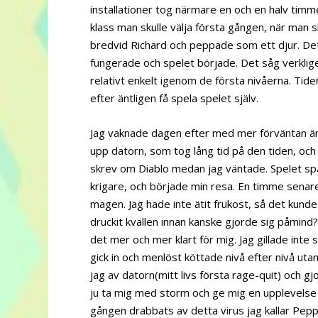
installationer tog närmare en och en halv timm
klass man skulle välja första gången, när man s
bredvid Richard och peppade som ett djur. Det s
fungerade och spelet började. Det såg verklige
relativt enkelt igenom de första nivåerna. Tiden 
efter äntligen få spela spelet själv.
Jag vaknade dagen efter med mer förväntan än 
upp datorn, som tog lång tid på den tiden, oc
skrev om Diablo medan jag väntade. Spelet sp
krigare, och började min resa. En timme senare
magen. Jag hade inte ätit frukost, så det kunde
druckit kvällen innan kanske gjorde sig påmind
det mer och mer klart för mig. Jag gillade inte sp
gick in och menlöst köttade nivå efter nivå ut
jag av datorn(mitt livs första rage-quit) och gjor
ju ta mig med storm och ge mig en upplevelse u
gången drabbats av detta virus jag kallar Pepp