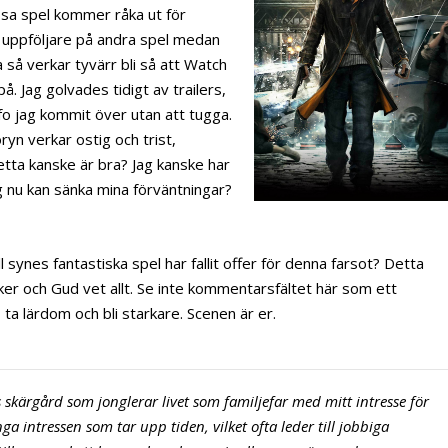
essa spel kommer råka ut för
 uppföljare på andra spel medan
 så verkar tyvärr bli så att Watch
. Jag golvades tidigt av trailers,
nfo jag kommit över utan att tugga.
yn verkar ostig och trist,
ta kanske är bra? Jag kanske har
 nu kan sänka mina förväntningar?
l synes fantastiska spel har fallit offer för denna farsot? Detta
ker och Gud vet allt. Se inte kommentarsfältet här som ett
 ta lärdom och bli starkare. Scenen är er.
 skärgård som jonglerar livet som familjefar med mitt intresse för
nga intressen som tar upp tiden, vilket ofta leder till jobbiga