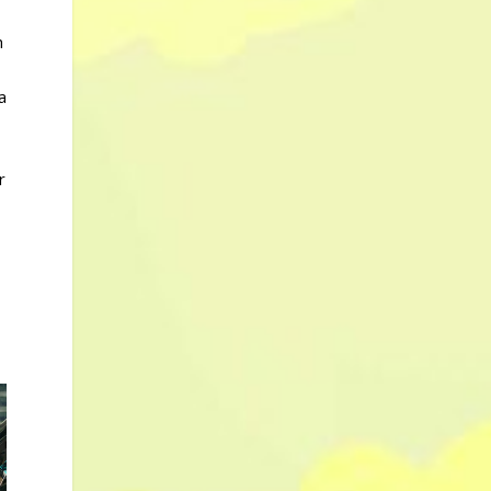
h
a
r