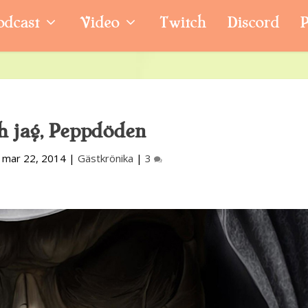
odcast
Video
Twitch
Discord
P
h jag, Peppdöden
|
mar 22, 2014
|
Gästkrönika
|
3