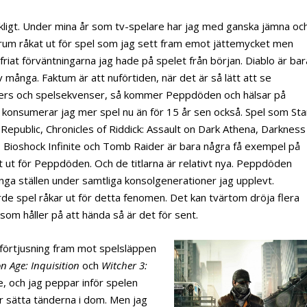
ligt. Under mina år som tv-spelare har jag med ganska jämna oc
rum råkat ut för spel som jag sett fram emot jättemycket men
nfriat förväntningarna jag hade på spelet från början. Diablo är bar
 många. Faktum är att nuförtiden, när det är så lätt att se
lers och spelsekvenser, så kommer Peppdöden och hälsar på
 konsumerar jag mer spel nu än för 15 år sen också. Spel som Sta
Republic, Chronicles of Riddick: Assault on Dark Athena, Darkness
, Bioshock Infinite och Tomb Raider är bara några få exempel på
at ut för Peppdöden. Och de titlarna är relativt nya. Peppdöden
nga ställen under samtliga konsolgenerationer jag upplevt.
ärde spel råkar ut för detta fenomen. Det kan tvärtom dröja flera
som håller på att hända så är det för sent.
förtjusning fram mot spelsläppen
 Age: Inquisition
och
Witcher 3:
ge, och jag peppar inför spelen
får sätta tänderna i dom. Men jag