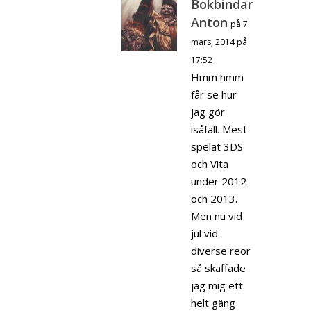
Bokbindar
Anton
på 7
mars, 2014 på
17:52
Hmm hmm
får se hur
jag gör
isåfall. Mest
spelat 3DS
och Vita
under 2012
och 2013.
Men nu vid
jul vid
diverse reor
så skaffade
jag mig ett
helt gäng