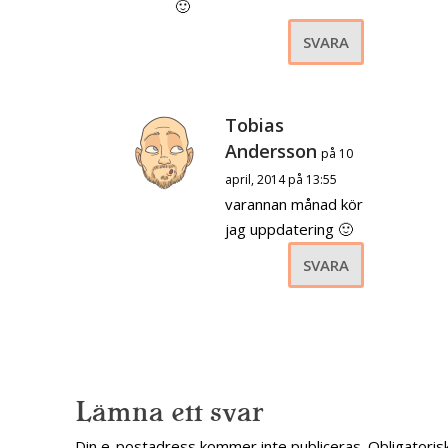
🙂
SVARA
Tobias
Andersson
på 10
april, 2014 på 13:55
varannan månad kör
jag uppdatering 🙂
SVARA
Lämna ett svar
Din e-postadress kommer inte publiceras.
Obligatoris