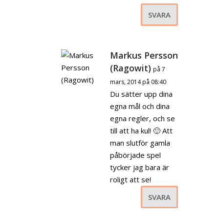
SVARA
Markus Persson
(Ragowit)
på 7
mars, 2014 på 08:40
Du sätter upp dina
egna mål och dina
egna regler, och se
till att ha kul! 🙂 Att
man slutför gamla
påbörjade spel
tycker jag bara är
roligt att se!
SVARA