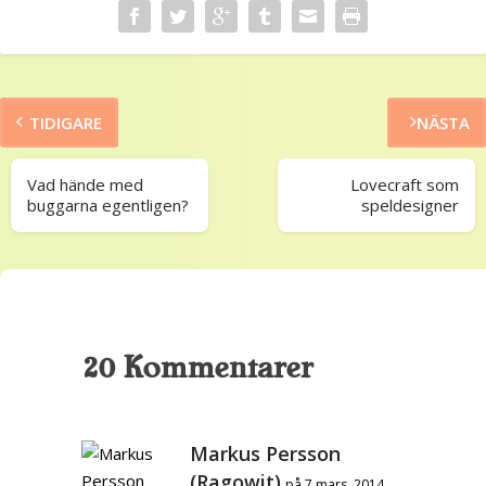
TIDIGARE
NÄSTA
Vad hände med
Lovecraft som
buggarna egentligen?
speldesigner
20 Kommentarer
Markus Persson
(Ragowit)
på 7 mars, 2014