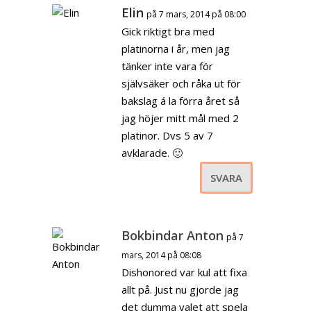
Elin
på 7 mars, 2014 på 08:00
Gick riktigt bra med
platinorna i år, men jag
tänker inte vara för
självsäker och råka ut för
bakslag á la förra året så
jag höjer mitt mål med 2
platinor. Dvs 5 av 7
avklarade. 🙂
SVARA
Bokbindar Anton
på 7
mars, 2014 på 08:08
Dishonored var kul att fixa
allt på. Just nu gjorde jag
det dumma valet att spela