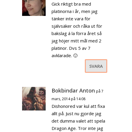
Gick riktigt bra med
platinorna i år, men jag
tänker inte vara för
självsäker och råka ut för
bakslag á la förra året så
jag höjer mitt mål med 2
platinor. Dvs 5 av 7
avklarade. 🙂
SVARA
Bokbindar Anton
på 7
mars, 2014 på 14:08
Dishonored var kul att fixa
allt på. Just nu gjorde jag
det dumma valet att spela
Dragon Age. Tror inte jag