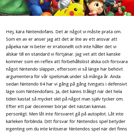
Hej, kära Nintendofans. Det är något vi måste prata om.
Som en av er anser jag att det är lite av ett ansvar att
påpeka när ni beter er irrationellt och inte håller det vi
älskar till en standard vi förtjänar. Jag vet att det kanske
kommer som en reflex att förbehållslöst älska och försvara
något Nintendo släpper, eftersom vi så länge har behövt
argumentera för vår spelsmak under så många år. Ända
sedan Nintendo 64 har vi gång på gång tvingats i defensivt
läge som Nintendofans. Ja, det känns tråkigt när det hela
tiden kastat så mycket skit på något man själv tycker om.
Efter ett par decennier börjar det nästan kännas
personligt. Men låt inte försvaret gå på autopilot. Låt inte
kärleken förblinda. Ditt försvar för Nintendos spel betyder
ingenting om du inte kritiserar Nintendos spel när det finns