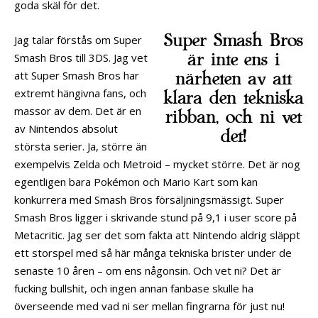
goda skäl för det.
Super Smash Bros
Jag talar förstås om Super
är inte ens i
Smash Bros till 3DS. Jag vet
att Super Smash Bros har
närheten av att
extremt hängivna fans, och
klara den tekniska
massor av dem. Det är en
ribban, och ni vet
av Nintendos absolut
det!
största serier. Ja, större än
exempelvis Zelda och Metroid – mycket större. Det är nog
egentligen bara Pokémon och Mario Kart som kan
konkurrera med Smash Bros försäljningsmässigt. Super
Smash Bros ligger i skrivande stund på 9,1 i user score på
Metacritic. Jag ser det som fakta att Nintendo aldrig släppt
ett storspel med så här många tekniska brister under de
senaste 10 åren – om ens någonsin. Och vet ni? Det är
fucking bullshit, och ingen annan fanbase skulle ha
överseende med vad ni ser mellan fingrarna för just nu!