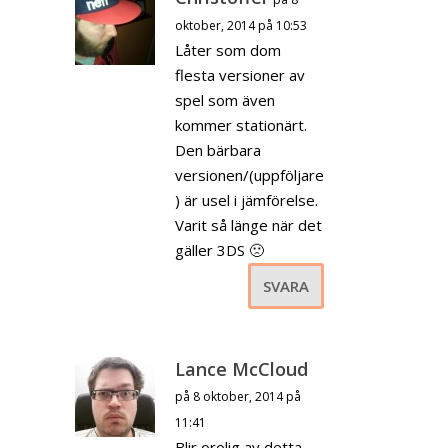
oktober, 2014 på 10:53
Låter som dom
flesta versioner av
spel som även
kommer stationärt.
Den bärbara
versionen/(uppföljare
) är usel i jämförelse.
Varit så länge när det
gäller 3DS 🙁
SVARA
Lance McCloud
på 8 oktober, 2014 på
11:41
Blir orolig av detta…