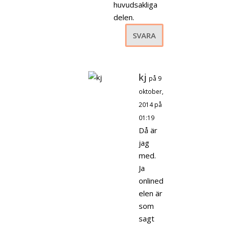
huvudsakliga
delen.
SVARA
kj
på 9
oktober,
2014 på
01:19
Då är
jag
med.
Ja
onlined
elen är
som
sagt