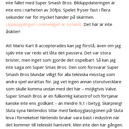
inte fallet med Super Smash Bros. Bilduppdateringen är
inte ens i närheten av 30fps. Spelet fryser fast i flera
sekunder när för mycket händer på skärmen.
Uppkopplingen i onlineläget är ostabilt.
Det här är inte
åsikter!
Att Mario Kart 8 accepterades kan jag förstå, även om jag
själv inte var redo att låta det passera. Det var stora
brister, men inget som gjorde det ospelbart. Så kan jag
inte säga om Super Smas Bros. Den som försvarar Super
Smash Bros blundar villigt för alla tekniska misstag som
andra spel avrättas för. Jag vet ingen annan storutvecklare
som skulle komma undan med det här – möjligtvis Valve.
Super Smash Bros är en fullkomlig katastrof och förtjänar
kanske inte ens godkänt – än mindre 9,1 i betyg. Skärpning!
Sluta syna Nintendos titlar med fanboyglasögonen på! Sluta
leva i förnekelse! Nintendo brukar vara bäst i industrin när
det kommer till tekniskt hantverk. Men inte den här gången.