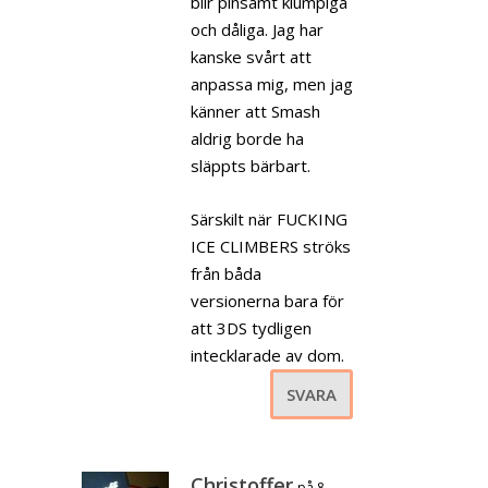
blir pinsamt klumpiga
och dåliga. Jag har
kanske svårt att
anpassa mig, men jag
känner att Smash
aldrig borde ha
släppts bärbart.
Särskilt när FUCKING
ICE CLIMBERS ströks
från båda
versionerna bara för
att 3DS tydligen
intecklarade av dom.
SVARA
Christoffer
på 8