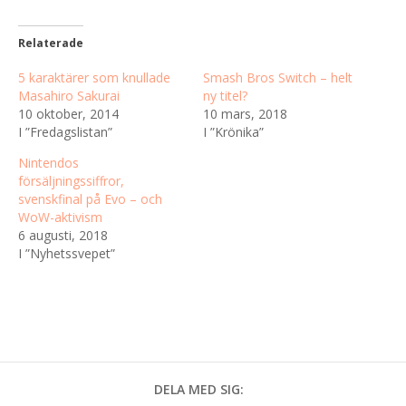
Relaterade
5 karaktärer som knullade
Smash Bros Switch – helt
Masahiro Sakurai
ny titel?
10 oktober, 2014
10 mars, 2018
I ”Fredagslistan”
I ”Krönika”
Nintendos
försäljningssiffror,
svenskfinal på Evo – och
WoW-aktivism
6 augusti, 2018
I ”Nyhetssvepet”
DELA MED SIG: