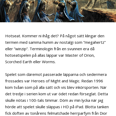
Hotseat. Kommer ni ihåg det? På något sätt klingar den
termen med samma humm av nostalgi som ”megahertz”
eller ”winzip”. Terminologin från en svunnen era då
hotseatspelen på allas läppar var Master of Orion,
Scorched Earth eller Worms.
Spelet som däremot passerade läpparna och sedermera
frossades var Heroes of Might and Magic. Redan 1996
kom tvåan som på alla sätt och vis blev inkörsporten. När
det tredje i serien kom ut var ödet redan förseglat. Detta
skulle nötas i 100-tals timmar. Döm av min lycka när jag
hörde att spelet skulle släppas i HD på iPad. Blotta tanken
fick doften av tonårens felmatchade herrparfym från Dior