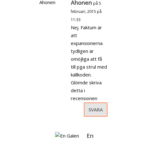
Ahonen
på 5
februari, 2015 på
11:33
Nej. Faktum är
att
expansionerna
tydligen är
omöjliga att få
till pga strul med
källkoden.
Glömde skriva
detta i
recensionen
SVARA
En