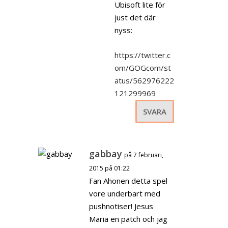
Ubisoft lite för
just det där
nyss:
https://twitter.c
om/GOGcom/st
atus/562976222
121299969
SVARA
gabbay
på 7 februari,
2015 på 01:22
Fan Ahonen detta spel
vore underbart med
pushnotiser! Jesus
Maria en patch och jag