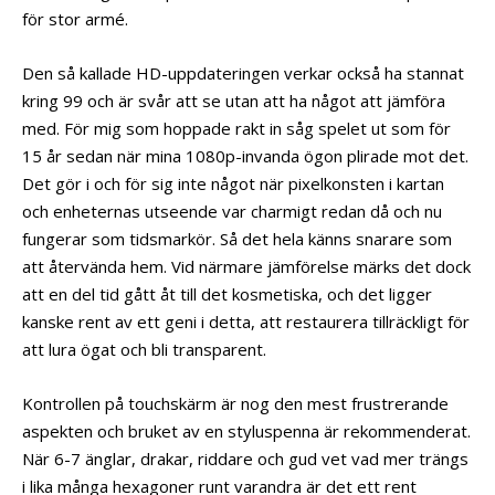
för stor armé.
Den så kallade HD-uppdateringen verkar också ha stannat
kring 99 och är svår att se utan att ha något att jämföra
med. För mig som hoppade rakt in såg spelet ut som för
15 år sedan när mina 1080p-invanda ögon plirade mot det.
Det gör i och för sig inte något när pixelkonsten i kartan
och enheternas utseende var charmigt redan då och nu
fungerar som tidsmarkör. Så det hela känns snarare som
att återvända hem. Vid närmare jämförelse märks det dock
att en del tid gått åt till det kosmetiska, och det ligger
kanske rent av ett geni i detta, att restaurera tillräckligt för
att lura ögat och bli transparent.
Kontrollen på touchskärm är nog den mest frustrerande
aspekten och bruket av en styluspenna är rekommenderat.
När 6-7 änglar, drakar, riddare och gud vet vad mer trängs
i lika många hexagoner runt varandra är det ett rent