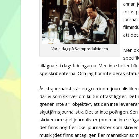
annan j
fokus p
journal
filmind
att det
Varje dag på Svampredaktionen
Men oke
specifi
tillägnats i dagstidningarna. Men inte heller hä
spelskribenterna. Och jag hör inte deras status
Åsiktsjournalistik är en gren inom journalistike
där vi som skriver om kultur oftast ligger. Det är
grenen inte är “objektiv”, att den inte leverera
skjutjärnsjournalistik. Det är inte poängen. Sen 
skriver om spel journalister (om man inte fråg
det finns nog fler icke-journalister som skriver
musik (det finns antagligen fler människor som