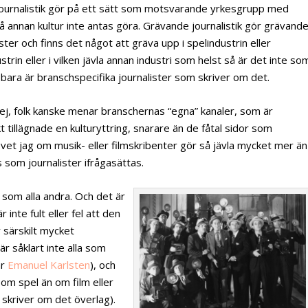
ournalistik gör på ett sätt som motsvarande yrkesgrupp med
å annan kultur inte antas göra. Grävande journalistik gör grävand
ister och finns det något att gräva upp i spelindustrin eller
ustrin eller i vilken jävla annan industri som helst så är det inte so
 bara är branschspecifika journalister som skriver om det.
j, folk kanske menar branschernas “egna” kanaler, som är
kt tillägnade en kulturyttring, snarare än de fåtal sidor som
r vet jag om musik- eller filmskribenter gör så jävla mycket mer än
 som journalister ifrågasättas.
n som alla andra. Och det är
 inte fult eller fel att den
r särskilt mycket
är såklart inte alla som
ar
Emanuel Karlsten
), och
 om spel än om film eller
 skriver om det överlag).