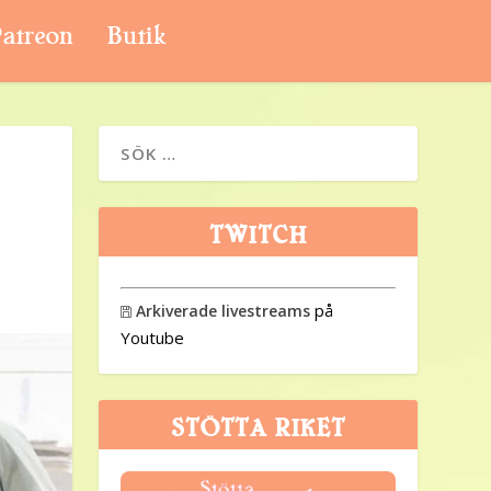
atreon
Butik
TWITCH
på
Arkiverade livestreams

Youtube
STÖTTA RIKET