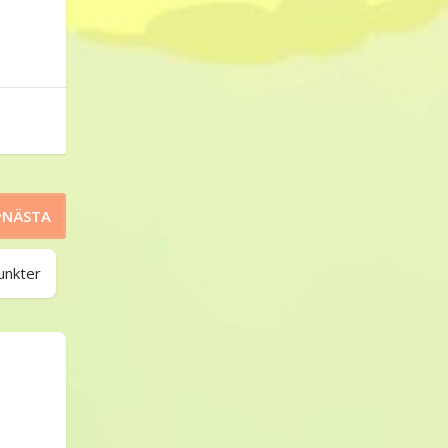
NÄSTA
unkter