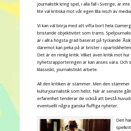
journalistik kring spel, i alla fall i Sverige, är 
lite väl kritiska mot vår egen lilla nisch av media
Vi kan väl börja med att vifta bort hela Game
bristande objektivitet som trams. Speljournalisti
är i allra högsta grad baserat på tyckande. Åsi
däremot kan peka på är brister i opartiskheten,
Det är en rimlig kritik. Vilket även kritik mot 
nyhetsrapporteringen är kan anses vara. Och
klassiskt, journalistiskt arbete.
All den kritiken är stämmer. Men den stämmer li
kulturjournalistik som helst. När är senaste gå
erfarenhet tenderar de också att bestå huvudsa
eventuellt några ganska fluffiga nyheter.
Den här
spelkrit