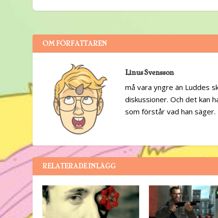
OM FÖRFATTAREN
Linus Svensson
må vara yngre än Luddes skä
diskussioner. Och det kan h
som förstår vad han säger. 
RELATERADE INLÄGG