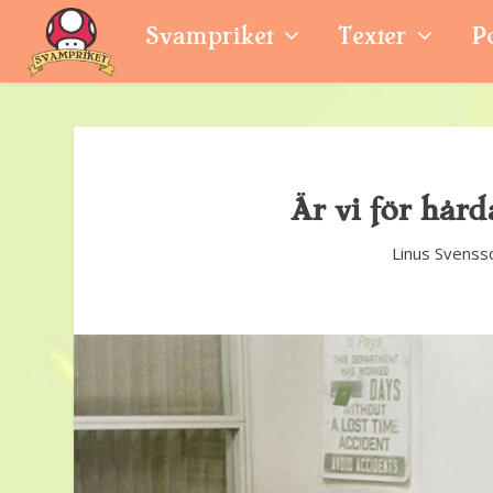
Svampriket
Texter
P
Är vi för hård
Linus Svenss