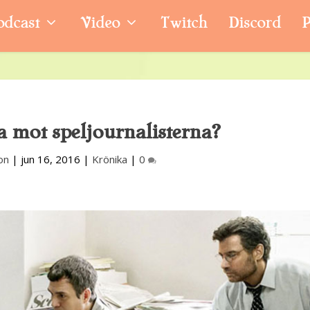
odcast
Video
Twitch
Discord
P
a mot speljournalisterna?
on
|
jun 16, 2016
|
Krönika
|
0