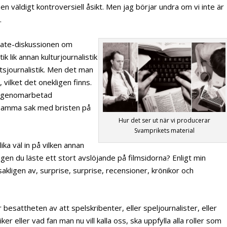
inte en väldigt kontroversiell åsikt. Men jag börjar undra om vi inte är
.
rgate-diskussionen om
k lik annan kulturjournalistik
ktsjournalistik. Men det man
 vilket det onekligen finns.
hur genomarbetad
 samma sak med bristen på
Hur det ser ut när vi producerar
Svamprikets material
ka väl in på vilken annan
ngen du läste ett stort avslöjande på filmsidorna? Enligt min
kligen av, surprise, surprise, recensioner, krönikor och
 besattheten av att spelskribenter, eller speljournalister, eller
iker eller vad fan man nu vill kalla oss, ska uppfylla alla roller som