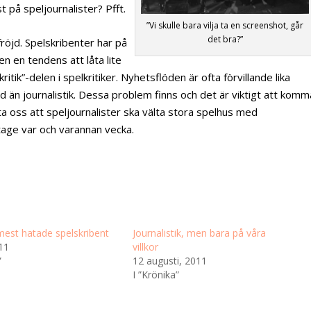
 på speljournalister? Pfft.
”Vi skulle bara vilja ta en screenshot, går
det bra?”
 fröjd. Spelskribenter har på
en en tendens att låta lite
ik”-delen i spelkritiker. Nyhetsflöden är ofta förvillande lika
d än journalistik. Dessa problem finns och det är viktigt att komm
ta oss att speljournalister ska välta stora spelhus med
age var och varannan vecka.
mest hatade spelskribent
Journalistik, men bara på våra
011
villkor
”
12 augusti, 2011
I ”Krönika”