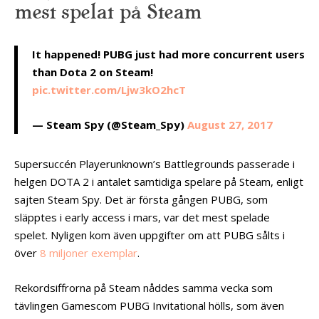
mest spelat på Steam
It happened! PUBG just had more concurrent users
than Dota 2 on Steam!
pic.twitter.com/Ljw3kO2hcT
— Steam Spy (@Steam_Spy)
August 27, 2017
Supersuccén Playerunknown’s Battlegrounds passerade i
helgen DOTA 2 i antalet samtidiga spelare på Steam, enligt
sajten Steam Spy. Det är första gången PUBG, som
släpptes i early access i mars, var det mest spelade
spelet. Nyligen kom även uppgifter om att PUBG sålts i
över
8 miljoner exemplar
.
Rekordsiffrorna på Steam nåddes samma vecka som
tävlingen Gamescom PUBG Invitational hölls, som även