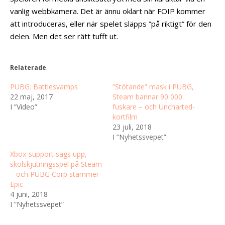
vanlig webbkamera. Det är ännu oklart när FOIP kommer
att introduceras, eller när spelet släpps ”på riktigt” för den
delen. Men det ser rätt tufft ut.
Relaterade
PUBG: Battlesvamps
”Stötande” mask i PUBG,
22 maj, 2017
Steam bannar 90 000
I ”Video”
fuskare – och Uncharted-
kortfilm
23 juli, 2018
I ”Nyhetssvepet”
Xbox-support sägs upp,
skolskjutningsspel på Steam
– och PUBG Corp stämmer
Epic
4 juni, 2018
I ”Nyhetssvepet”