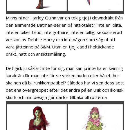
Minns ni när Harley Quinn var en tokig tjej i clowndräkt från
den animerade Batman-serien på nittiotalet? Inte en lolita,
inte en biker-brud, inte gothare, inte en billig, sexualiserad
version av Debbie Harry och inte någon som såg ut att
vara jätteinne på S&M. Utan en tjej klädd i heltäckande
dräkt, hatt och ansiktsmålning.
Det gick ju såklart inte för sig, man kan ju inte ha en kvinnlig
karaktär där man inte får se varken huden eller håret, hur
ska hon då bli runkkompatibel? Således har vi sen dess sett
det ena övergreppet efter det andra på en unik och ikonisk
skurk och min design går därför tillbaka till rötterna.