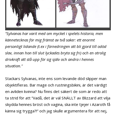
”Sylvanas har varit med om mycket i spelets historia, men
kännetecknas för mig främst av två saker: ett enormt
personligt lidande (t.ex i förnedringen att bli gjord till odöd
slav, innan hon till slut lyckades bryta sig fri) och en otrolig
drivkraft att stå upp för sig själv och andra i hennes
situation.”
Stackars Sylvanas, inte ens som levande död slipper man
objektifieras. Bar mage och rustningsbikini, är det värdigt
en avliden kvinna? Nu finns det säkert de som är redo att
ta strid för att ”Vadå, det är väl SNÄLLT av Blizzard att vilja
skydda hennes bröst och vagina, ska inte tjejer i Azaroth få
känna sig trygga?!” och jag skulle argumentera för att nej,