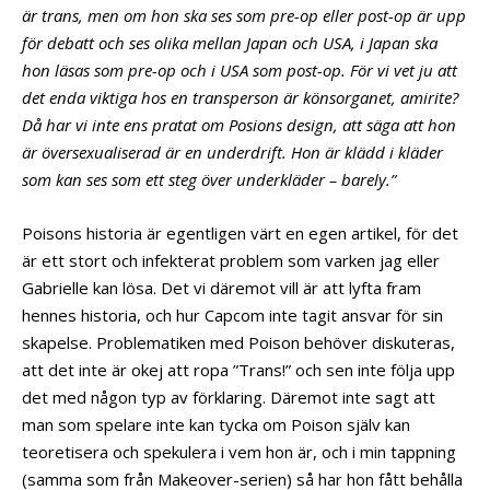
är trans, men om hon ska ses som pre-op eller post-op är upp
för debatt och ses olika mellan Japan och USA, i Japan ska
hon läsas som pre-op och i USA som post-op. För vi vet ju att
det enda viktiga hos en transperson är könsorganet, amirite?
Då har vi inte ens pratat om Posions design, att säga att hon
är översexualiserad är en underdrift. Hon är klädd i kläder
som kan ses som ett steg över underkläder – barely.”
Poisons historia är egentligen värt en egen artikel, för det
är ett stort och infekterat problem som varken jag eller
Gabrielle kan lösa. Det vi däremot vill är att lyfta fram
hennes historia, och hur Capcom inte tagit ansvar för sin
skapelse. Problematiken med Poison behöver diskuteras,
att det inte är okej att ropa ”Trans!” och sen inte följa upp
det med någon typ av förklaring. Däremot inte sagt att
man som spelare inte kan tycka om Poison själv kan
teoretisera och spekulera i vem hon är, och i min tappning
(samma som från Makeover-serien) så har hon fått behålla