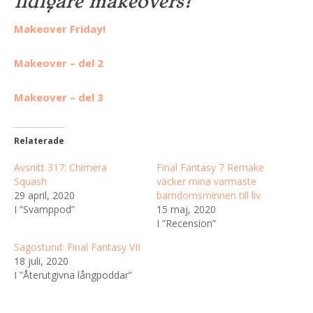
tidigare makeovers?
Makeover Friday!
Makeover – del 2
Makeover – del 3
Relaterade
Avsnitt 317: Chimera
Final Fantasy 7 Remake
Squash
väcker mina varmaste
29 april, 2020
barndomsminnen till liv
I ”Svamppod”
15 maj, 2020
I ”Recension”
Sagostund: Final Fantasy VII
18 juli, 2020
I ”Återutgivna långpoddar”