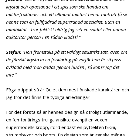
krystat och opassande i ett spel som ska handla om
militärfraktioner och ett allmänt militärt tema. Tänk att få se
henne som en fullfjädrad supertränad specialist, utan en
minibikini… tror faktiskt aldrig jag sett en soldat eller annan
auktoritär person i en sådan klädsel.”
Stefan:
”Hon framställs på ett väldigt sexistiskt sätt, även om
de försökt krysta in en förklaring på varför hon är så pass
avklädd med ’hon andas genom huden’, så köper jag det
inte.”
Föga otippat så är Quiet den mest önskade karaktären och
jag tror det finns tre tydliga anledningar.
För det första så är hennes design så otroligt utlämnande,
en femtonårings truliga ansikte ovanpå en vuxen
supermodells kropp, iförd endast en pytteliten bikini,
strumpbyxor och boots. En design som är ganska många