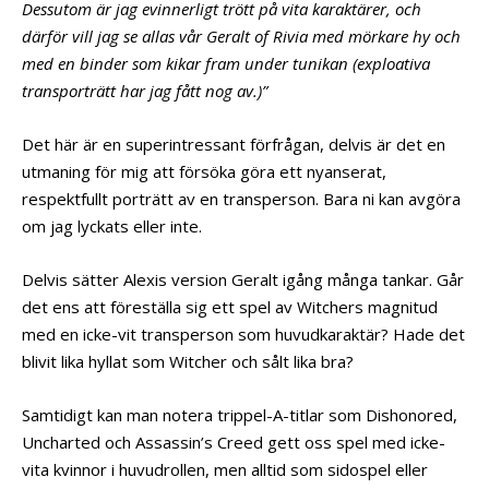
Dessutom är jag evinnerligt trött på vita karaktärer, och
därför vill jag se allas vår Geralt of Rivia med mörkare hy och
med en binder som kikar fram under tunikan (exploativa
transporträtt har jag fått nog av.)”
Det här är en superintressant förfrågan, delvis är det en
utmaning för mig att försöka göra ett nyanserat,
respektfullt porträtt av en transperson. Bara ni kan avgöra
om jag lyckats eller inte.
Delvis sätter Alexis version Geralt igång många tankar. Går
det ens att föreställa sig ett spel av Witchers magnitud
med en icke-vit transperson som huvudkaraktär? Hade det
blivit lika hyllat som Witcher och sålt lika bra?
Samtidigt kan man notera trippel-A-titlar som Dishonored,
Uncharted och Assassin’s Creed gett oss spel med icke-
vita kvinnor i huvudrollen, men alltid som sidospel eller