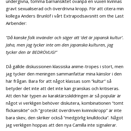
undergivna, tomma barnansiktet ovanpå en vuxen kvinnas
gravt sexualiserad och överdrivna kropp. För att citera min
kollega Anders Brunlöf i vårt Extrapodsavsnitt om the Last
Airbender:
”Då kanske folk invänder och säger att ’det är japansk kultur’.
Jaha, men jag tycker inte om den japanska kulturen, jag
tycker den är BEDRÖVLIG!”
Då gällde diskussionen klassiska anime-tropes i stort, men
jag tycker den meningen sammanfattar mina känslor i den
här frågan. Bara för att något klassas som ”kultur” så
betyder det inte att det inte kan granskas och kritiseras.
Att den här typen av karaktärsskildringen är så populär är
något vi verkligen behöver diskutera, kombinationen ”tomt
flickansikte” och ”groteskt överdriven kvinnokropp” är inte
bara skev, den skriker också ”medgörlig knulldocka”. Något
jag verkligen hoppas att den nya Camilla inte signalerar.