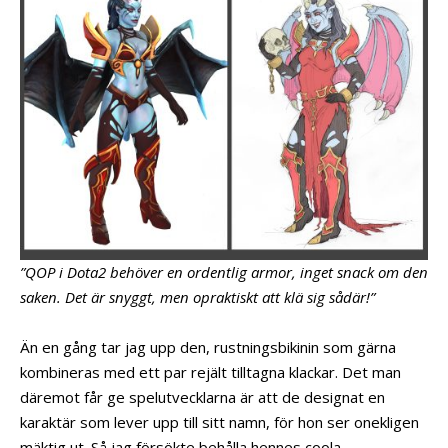
”QOP i Dota2 behöver en ordentlig armor, inget snack om den
saken. Det är snyggt, men opraktiskt att klä sig sådär!”
Än en gång tar jag upp den, rustningsbikinin som gärna
kombineras med ett par rejält tilltagna klackar. Det man
däremot får ge spelutvecklarna är att de designat en
karaktär som lever upp till sitt namn, för hon ser onekligen
mäktig ut. Så jag försökte behålla hennes coola