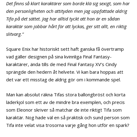
Det finns så klart karaktärer som borde klä sig sexigt, som har
den personligheten och attityden men jag uppfattade aldrig
Tifa på det sättet. Jag har alltid tyckt att hon är en sådan
karaktär som jobbar hårt för att lyckas, ger sitt allt, en riktig
slitvarg.”
Square Enix har historiskt sett haft ganska få övertramp
vad gäller designen på sina kvinnliga Final Fantasy-
karaktärer, ända tills de med Final Fantasy XV’s Cindy
sprängde den hedern åt helvete. Vi kan bara hoppas att
det var ett misstag de aldrig gör om i kommande spel.
Man kan absolut räkna Tifas stora ballongbröst och korta
läderkjol som ett av de mindre bra exemplen, och precis
som Eleonor skriver så matchar de inte riktigt Tifa som
karaktär. Nog hade väl en så praktisk och sund person som
Tifa inte velat visa trosorna varje gång hon utför en spark?