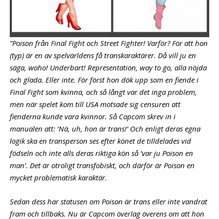
”
Poison från Final Fight och Street Fighter! Varför? För att hon
(typ) är en av spelvärldens få transkaraktärer. Då vill ju en
säga, woho! Underbart! Representation, way to go, alla nöjda
och glada. Eller inte. För först hon dök upp som en fiende i
Final Fight som kvinna, och så långt var det inga problem,
men när spelet kom till USA motsade sig censuren att
fienderna kunde vara kvinnor. Så Capcom skrev in i
manualen att: ’Nä, uh, hon är trans!’ Och enligt deras egna
logik ska en transperson ses efter könet de tilldelades vid
födseln och inte alls deras riktiga kön så ’var ju Poison en
man’. Det är otroligt transfobiskt, och därför är Poison en
mycket problematisk karaktär.
Sedan dess har statusen om Poison är trans eller inte vandrat
fram och tillbaks. Nu är Capcom överlag överens om att hon