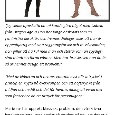
”Jag skulle uppskatta om ni kunde göra något med Isabela
från Dragon Age 2! Hon har länge beskrivits som en
feministisk karaktär, och hennes dialoger visar att hon är
öppenhjärtig med sina raggningsförsök och misslyckanden,
hon gillar att ha kul med män och stöttar (om än spydigt)
sina mindre erfarna vänner. Men hur bra skriven hon än är
så är hennes design ett problem.”
”Med de kläderna och hennes enorma byst blir intrycket i
princip en klyfta på överkroppen och ett höftskynke från
midjan och nedåt och det får hennes dialog att verka mer
som fanservice än ett uttryck för personlighet.”
Marie tar här upp ett klassiskt problem, den välskrivna
karaktären vars yttre spelar så mycket på sex att det stjäl