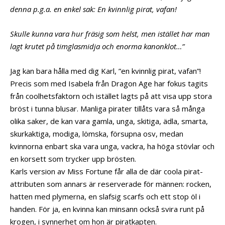
denna p.g.a. en enkel sak: En kvinnlig pirat, vafan!
Skulle kunna vara hur fräsig som helst, men istället har man
lagt krutet på timglasmidja och enorma kanonklot…”
Jag kan bara hålla med dig Karl, ”en kvinnlig pirat, vafan”!
Precis som med Isabela från Dragon Age har fokus tagits
från coolhetsfaktorn och istället lagts på att visa upp stora
bröst i tunna blusar. Manliga pirater tillåts vara så många
olika saker, de kan vara gamla, unga, skitiga, ädla, smarta,
skurkaktiga, modiga, lömska, försupna osv, medan
kvinnorna enbart ska vara unga, vackra, ha höga stövlar och
en korsett som trycker upp brösten.
Karls version av Miss Fortune får alla de där coola pirat-
attributen som annars är reserverade för männen: rocken,
hatten med plymerna, en slafsig scarfs och ett stop öl i
handen. För ja, en kvinna kan minsann också svira runt på
krogen, i synnerhet om hon är piratkapten.