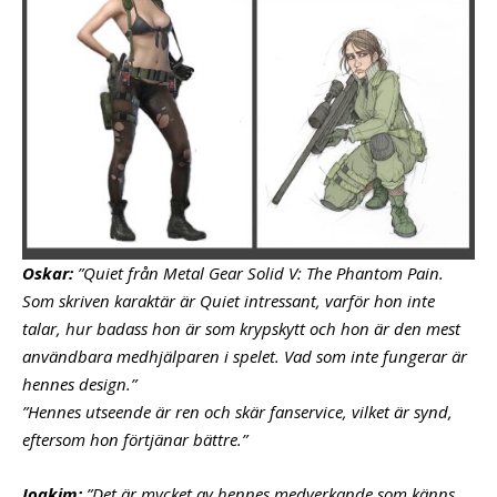
Oskar:
”Quiet från Metal Gear Solid V: The Phantom Pain.
Som skriven karaktär är Quiet intressant, varför hon inte
talar, hur badass hon är som krypskytt och hon är den mest
användbara medhjälparen i spelet. Vad som inte fungerar är
hennes design.”
”Hennes utseende är ren och skär fanservice, vilket är synd,
eftersom hon förtjänar bättre.”
Joakim:
”Det är mycket av hennes medverkande som känns