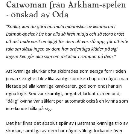
Catwoman från Arkham-spelen
– önskad av Oda
”Snälla, kan du göra normala människor av kvinnorna i
Batman-spelen? De har alla så liten midja och så stora bröst
att det hade varit omöjligt för dem att ens stå upp, för att inte
tala om slåss! Ingen av dom har ordentliga kläder på sig!
Ingen! Sen går alla som om det kliar i rumpan på dem.”
Att kvinnliga skurkar ofta skildrades som sexiga förr i tiden
(innan sexighet blev lika vanligt som ketchup och något man
kletade på alla kvinnliga karaktärer, god som ond) har sin
egna logik. Sex var skamligt, negativt laddat och en ond,
”dålig” kvinna var såklart per automatik också en kvinna som
inte kunde hålla på sig.
Det här finns det absolut spår av i Batmans kvinnliga trio av
skurkar, samtliga av dem har något väldigt lockande över