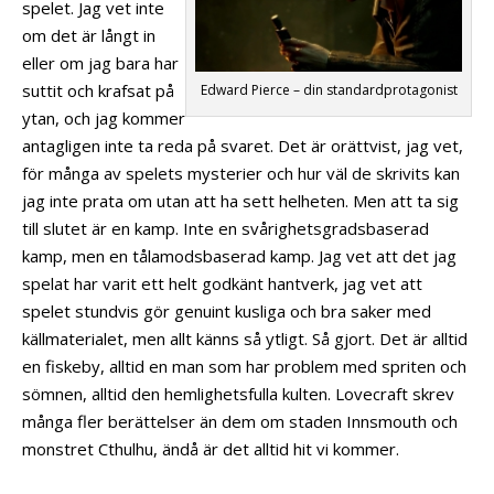
spelet. Jag vet inte
om det är långt in
eller om jag bara har
suttit och krafsat på
Edward Pierce – din standardprotagonist
ytan, och jag kommer
antagligen inte ta reda på svaret. Det är orättvist, jag vet,
för många av spelets mysterier och hur väl de skrivits kan
jag inte prata om utan att ha sett helheten. Men att ta sig
till slutet är en kamp. Inte en svårighetsgradsbaserad
kamp, men en tålamodsbaserad kamp. Jag vet att det jag
spelat har varit ett helt godkänt hantverk, jag vet att
spelet stundvis gör genuint kusliga och bra saker med
källmaterialet, men allt känns så ytligt. Så gjort. Det är alltid
en fiskeby, alltid en man som har problem med spriten och
sömnen, alltid den hemlighetsfulla kulten. Lovecraft skrev
många fler berättelser än dem om staden Innsmouth och
monstret Cthulhu, ändå är det alltid hit vi kommer.