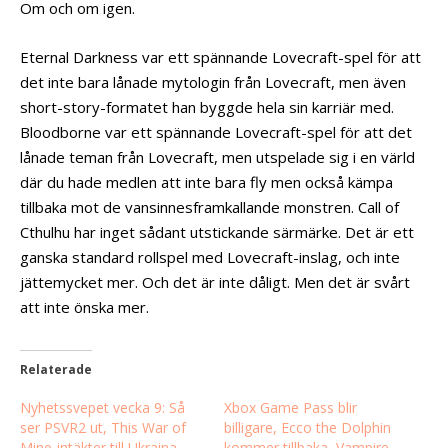
Om och om igen.
Eternal Darkness var ett spännande Lovecraft-spel för att
det inte bara lånade mytologin från Lovecraft, men även
short-story-formatet han byggde hela sin karriär med.
Bloodborne var ett spännande Lovecraft-spel för att det
lånade teman från Lovecraft, men utspelade sig i en värld
där du hade medlen att inte bara fly men också kämpa
tillbaka mot de vansinnesframkallande monstren. Call of
Cthulhu har inget sådant utstickande särmärke. Det är ett
ganska standard rollspel med Lovecraft-inslag, och inte
jättemycket mer. Och det är inte dåligt. Men det är svårt
att inte önska mer.
Relaterade
Nyhetssvepet vecka 9: Så
Xbox Game Pass blir
ser PSVR2 ut, This War of
billigare, Ecco the Dolphin
Mine-intäkter till Ukraina,
kommer tillbaka, Vampire