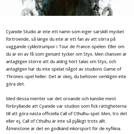
Cyanide Studio är inte ett namn som inger särskilt mycket
förtroende, så länge du inte är ett fan av att stirra på
vaggande cyklistrumpor i Tour de France-spelen. Eller om
du är en av få som genuint tycker om Styx. Men chansen är
antagligen större att du aldrig hört talas om Styx, och
antagligen har du inte spelat något av studions Game of
Thrones-spel heller. Det är okej, du behöver verkligen inte
göra det.
Med dessa meriter var det oroande och kanske mest
förbryllande att Cyanide var studion som fick rättigheterna
till att göra nästa officiella Call of Cthulhu-spel. Men, tro det
eller ej, Call of Cthulhu är inte så pjåkigt trots allt.
Åtminstone är det en godkänd inkörsport för de nyfikna.