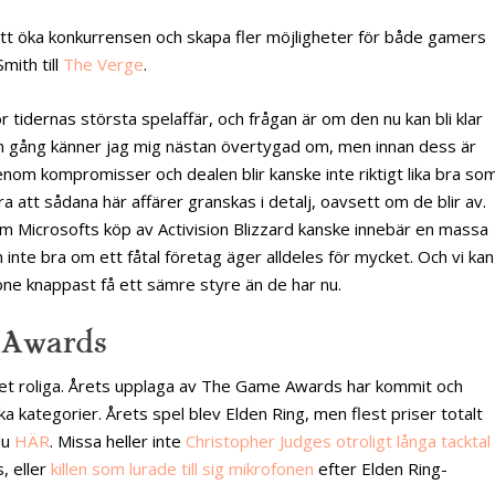
 att öka konkurrensen och skapa fler möjligheter för både gamers
mith till
The Verge
.
ör tidernas största spelaffär, och frågan är om den nu kan bli klar
on gång känner jag mig nästan övertygad om, men innan dess är
nom kompromisser och dealen blir kanske inte riktigt lika bra so
bra att sådana här affärer granskas i detalj, oavsett om de blir av.
m Microsofts köp av Activision Blizzard kanske innebär en massa
 inte bra om ett fåtal företag äger alldeles för mycket. Och vi kan
tone knappast få ett sämre styre än de har nu.
 Awards
r det roliga. Årets upplaga av The Game Awards har kommit och
ika kategorier. Årets spel blev Elden Ring, men flest priser totalt
du
HÄR
. Missa heller inte
Christopher Judges otroligt långa tacktal
, eller
killen som lurade till sig mikrofonen
efter Elden Ring-