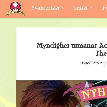
Svampriket
Texter
P
Myndighet utmanar Acti
The
Niklas Sintorn
|