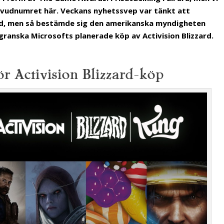
r huvudnumret här. Veckans nyhetssvep var tänkt att
kad, men så bestämde sig den amerikanska myndigheten
granska Microsofts planerade köp av Activision Blizzard.
r Activision Blizzard-köp