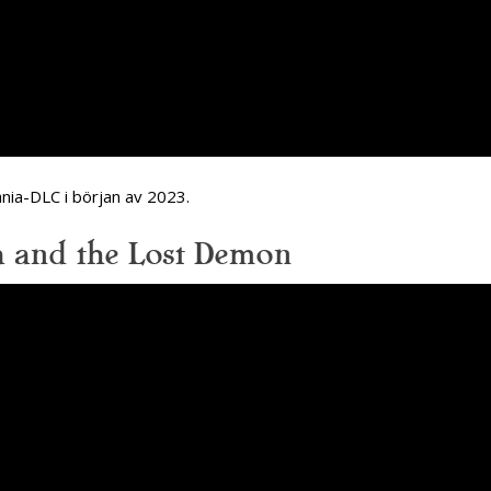
ania-DLC i början av 2023.
a and the Lost Demon