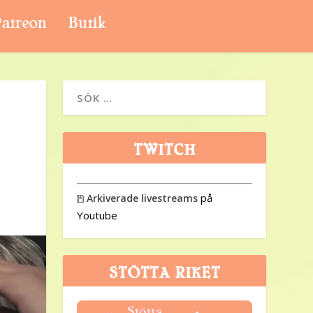
atreon
Butik
TWITCH
på
Arkiverade livestreams

Youtube
STÖTTA RIKET