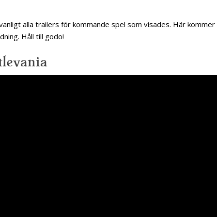
nligt alla trailers för kommande spel som visades. Här kommer
ning. Håll till godo!
tlevania