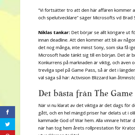
”Vi fortsätter tro att den här affären kommer
och spelutvecklare” säger Microsofts vd Brad S
Niklas tankar:
Det börjar se allt körigare ut f
innan deadline. Att den kommer att bli av någ
det nog många, inte minst Sony, som ska få ige
Microsoft hade tänkt sig till en början. Det är 
Konkurrens på marknaden är viktig, och även o
trevliga spel på Game Pass, så är det i längden
väl säga så här: Activision Blizzard kan åtmins
Det bästa från The Game
När vi nu klarat av det viktiga är det dags fö
gått, och en hel mängd priser har delats ut i ol
kammade God of War hem. Alla vinnare hittar 
när han tog hem årets rollprestation för Kratos