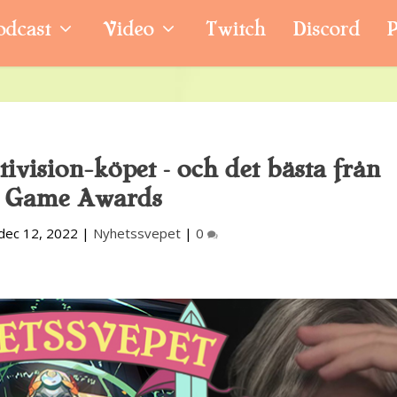
odcast
Video
Twitch
Discord
P
vision-köpet – och det bästa från
 Game Awards
dec 12, 2022
|
Nyhetssvepet
|
0