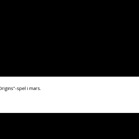
rigins”-spel i mars.