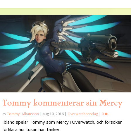
Tommy kommenterar sin Mercy
av
Tommy Håkansson
|
aug 10, 2016
|
Overwatchonsdag
|
0
Ibland spelar Tommy som Mercy i Overwatch, och försöker
förklara hur tusan han tänker.