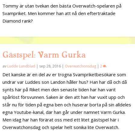
Tommy är utan tvekan den bästa Overwatch-spelaren på
Svampriket. Men kommer han att nå den eftertraktade
Diamond rank?
Gästspel: Varm Gurka
av
Ludde Lundblad
|
sep 28, 2016
|
Overwatchonsdag
|
2
Det kanske är en del av er trogna Svampriketbesökare som
undrar var Luddes son Landon håller hus? Han har då och då
synts här på Riket men den senaste tiden har han varit
spårlöst försvunnen. Saken är den att han har vuxit upp och
står nu för tiden på egna ben och huserar borta på sin alldeles
egna Youtube-kanal, där han går under namnet Varm Gurka.
Men idag har han förärat oss med ett litet gästspel här i
Overwatchonsdag och spelar helt sonika lite Overwatch.