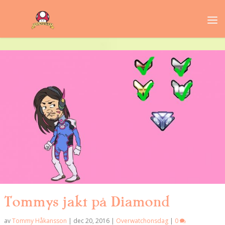
Tommys jakt på Diamond
av
Tommy Håkansson
|
dec 20, 2016
|
Overwatchonsdag
|
0