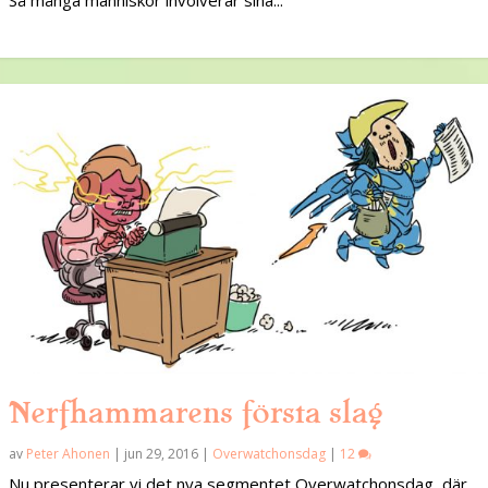
Så många människor involverar sina...
Nerfhammarens första slag
av
Peter Ahonen
|
jun 29, 2016
|
Overwatchonsdag
|
12
Nu presenterar vi det nya segmentet Overwatchonsdag, där