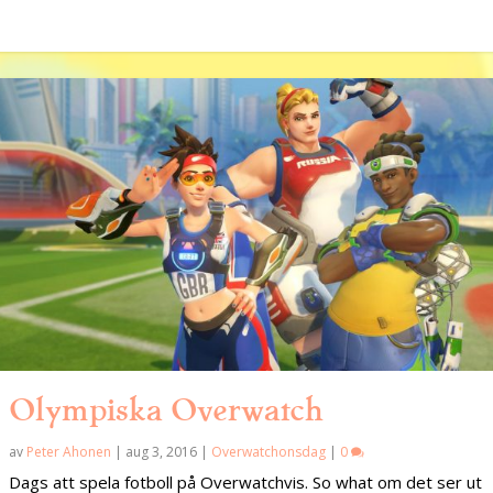
Olympiska Overwatch
av
Peter Ahonen
|
aug 3, 2016
|
Overwatchonsdag
|
0
Dags att spela fotboll på Overwatchvis. So what om det ser ut