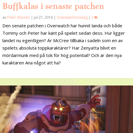
Buffkalas i senaste patchen
av
Peter Ahonen
|
jul 27, 2016
|
Overwatchonsdag
|
2
Den senate patchen i Overwatch har hunnit landa och både
Tommy och Peter har känt på spelet sedan dess. Hur ligger
landet nu egentligen? Är McCree tillbaka i sadeln som en av
spelets absoluta toppkaraktärer? Har Zenyatta blivit en
mördarmunk med på tok för hög potential? Och är den nya
karaktären Ana något att ha?