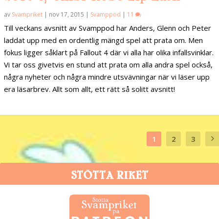
av
Svampriket
|
nov 17, 2015
|
Svamppod
|
11
Till veckans avsnitt av Svamppod har Anders, Glenn och Peter
laddat upp med en ordentlig mängd spel att prata om. Men
fokus ligger såklart på Fallout 4 där vi alla har olika infallsvinklar.
Vi tar oss givetvis en stund att prata om alla andra spel också,
några nyheter och några mindre utsvävningar när vi läser upp
era läsarbrev. Allt som allt, ett rätt så solitt avsnitt!
1
2
3
STÖTTA RIKET