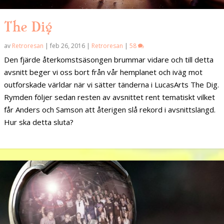
The Dig
av
Retroresan
|
feb 26, 2016
|
Retroresan
|
58
Den fjärde återkomstsäsongen brummar vidare och till detta
avsnitt beger vi oss bort från vår hemplanet och iväg mot
outforskade världar när vi sätter tänderna i LucasArts The Dig.
Rymden följer sedan resten av avsnittet rent tematiskt vilket
får Anders och Samson att återigen slå rekord i avsnittslängd.
Hur ska detta sluta?