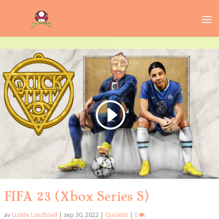
FIFA 23 (Xbox Series S)
av
Ludde Lundblad
|
sep 30, 2022
|
Quicktitt
|
0