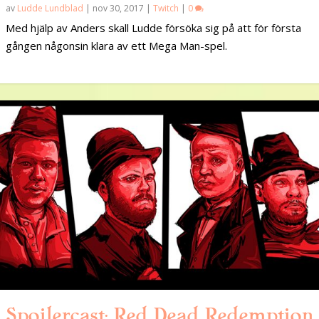
av
Ludde Lundblad
|
nov 30, 2017
|
Twitch
|
0
Med hjälp av Anders skall Ludde försöka sig på att för första
gången någonsin klara av ett Mega Man-spel.
Spoilercast: Red Dead Redemption