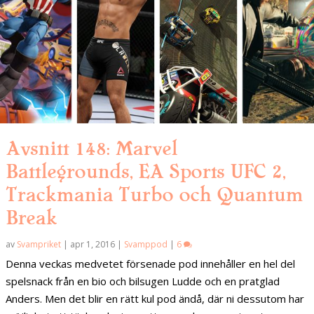
Avsnitt 148: Marvel
Battlegrounds, EA Sports UFC 2,
Trackmania Turbo och Quantum
Break
av
Svampriket
|
apr 1, 2016
|
Svamppod
|
6
Denna veckas medvetet försenade pod innehåller en hel del
spelsnack från en bio och bilsugen Ludde och en pratglad
Anders. Men det blir en rätt kul pod ändå, där ni dessutom har