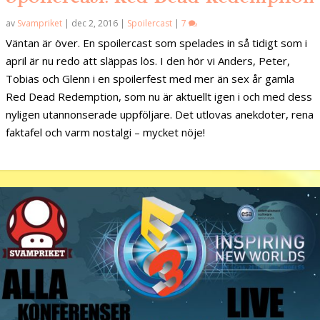
av
Svampriket
|
dec 2, 2016
|
Spoilercast
|
7
Väntan är över. En spoilercast som spelades in så tidigt som i
april är nu redo att släppas lös. I den hör vi Anders, Peter,
Tobias och Glenn i en spoilerfest med mer än sex år gamla
Red Dead Redemption, som nu är aktuellt igen i och med dess
nyligen utannonserade uppföljare. Det utlovas anekdoter, rena
faktafel och varm nostalgi – mycket nöje!