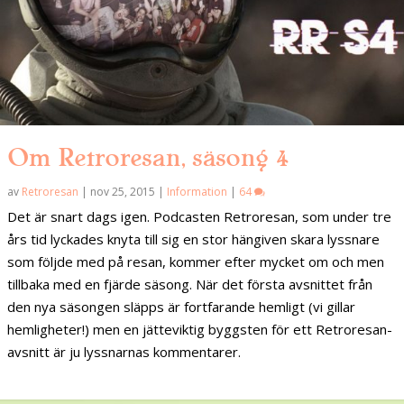
Om Retroresan, säsong 4
av
Retroresan
|
nov 25, 2015
|
Information
|
64
Det är snart dags igen. Podcasten Retroresan, som under tre
års tid lyckades knyta till sig en stor hängiven skara lyssnare
som följde med på resan, kommer efter mycket om och men
tillbaka med en fjärde säsong. När det första avsnittet från
den nya säsongen släpps är fortfarande hemligt (vi gillar
hemligheter!) men en jätteviktig byggsten för ett Retroresan-
avsnitt är ju lyssnarnas kommentarer.