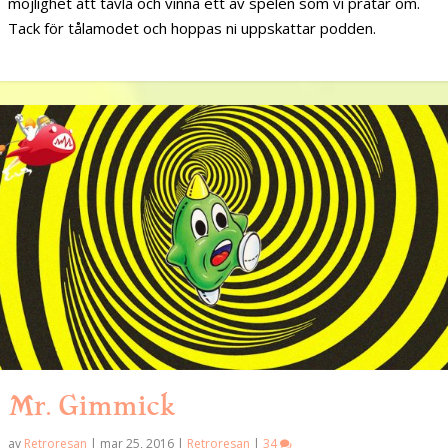
möjlighet att tävla och vinna ett av spelen som vi pratar om.
Tack för tålamodet och hoppas ni uppskattar podden.
Mr. Gimmick
av
Retroresan
|
mar 25, 2016
|
Retroresan
|
34