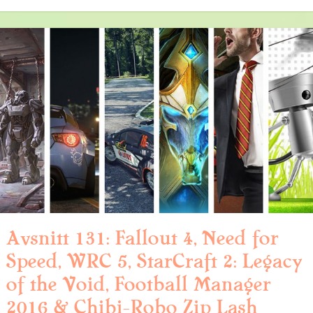
Avsnitt 131: Fallout 4, Need for
Speed, WRC 5, StarCraft 2: Legacy
of the Void, Football Manager
2016 & Chibi-Robo Zip Lash