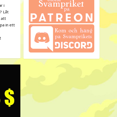
r i
? Låt
 att
a in ett
t