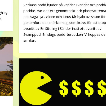
Veckans podd bjuder på världar i världar och podda
poddar. Var det ett genomtänkt och planerat tema
ghley
oss säga ”ja”. Glenn och Linus får hjälp av Anton för
.
genomföra den mörka magi som krävs för att stopp
avsnitt av En Sittning i Sänder inuti ett avsnitt av
Svamppod. En slags podd-turducken. Vi hoppas de
smakar.