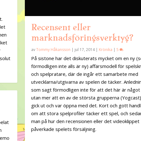
t.
Recensent eller
det
onen
marknadsföringsverktyg?
cket
av
Tommy Håkansson
|
jul 17, 2014
|
Krönika
|
5
r
solut
På sistone har det diskuterats mycket om en ny (
förmodligen inte alls är ny) affärsmodell för spelsk
och spelpratare, där de ingår ett samarbete med
utvecklarna/utgivarna av spelen de täcker. Anledni
som sagt förmodligen inte för att det här är något 
utan mer att en av de största grupperna (Yogcast)
gick ut och var öppna med det. Kort och gott handl
om att stora spelprofiler täcker ett spel, och sedan
man på hur den recensionen eller det videoklippet
pelat
påverkade spelets försäljning.
h
 demo