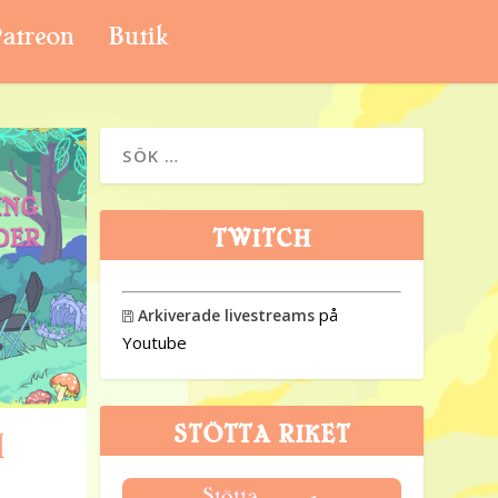
atreon
Butik
TWITCH
på
Arkiverade livestreams

Youtube
STÖTTA RIKET
l