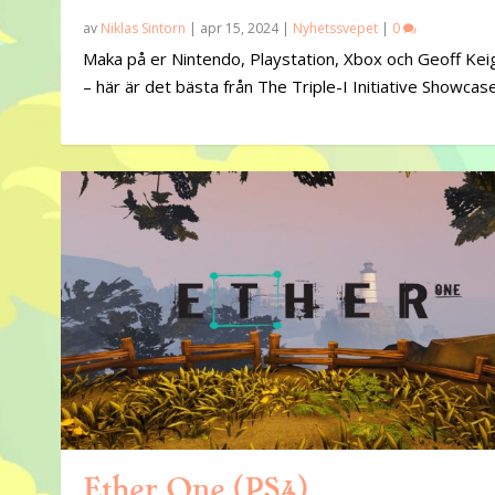
av
Niklas Sintorn
|
apr 15, 2024
|
Nyhetssvepet
|
0
Maka på er Nintendo, Playstation, Xbox och Geoff Kei
– här är det bästa från The Triple-I Initiative Showcase
Ether One (PS4)