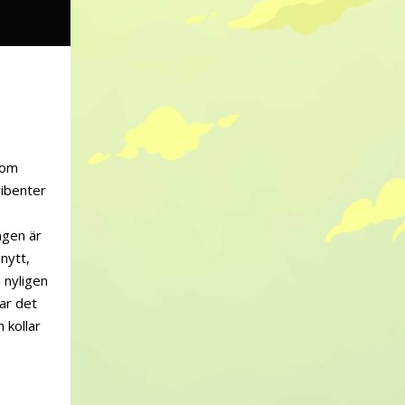
som
ribenter
ngen är
nytt,
 nyligen
ar det
 kollar