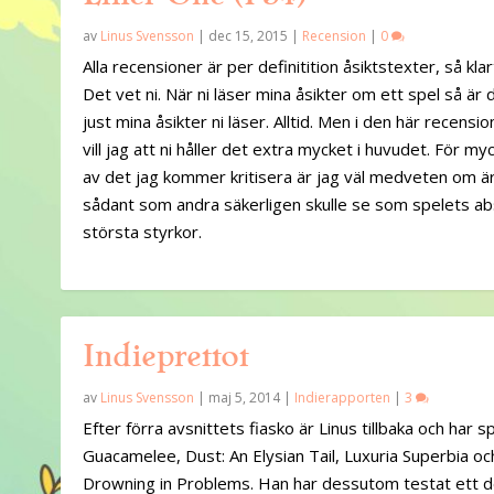
av
Linus Svensson
|
dec 15, 2015
|
Recension
|
0
Alla recensioner är per definitition åsiktstexter, så klar
Det vet ni. När ni läser mina åsikter om ett spel så är 
just mina åsikter ni läser. Alltid. Men i den här recensi
vill jag att ni håller det extra mycket i huvudet. För my
av det jag kommer kritisera är jag väl medveten om ä
sådant som andra säkerligen skulle se som spelets ab
största styrkor.
Indieprettot
av
Linus Svensson
|
maj 5, 2014
|
Indierapporten
|
3
Efter förra avsnittets fiasko är Linus tillbaka och har s
Guacamelee, Dust: An Elysian Tail, Luxuria Superbia oc
Drowning in Problems. Han har dessutom testat ett