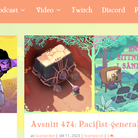
odcast
Video
Twitch
Discord
P
Avsnitt 474: Pacifist-genera
av
Svampriket
|
okt 11, 2023
|
Svamppod
|
0