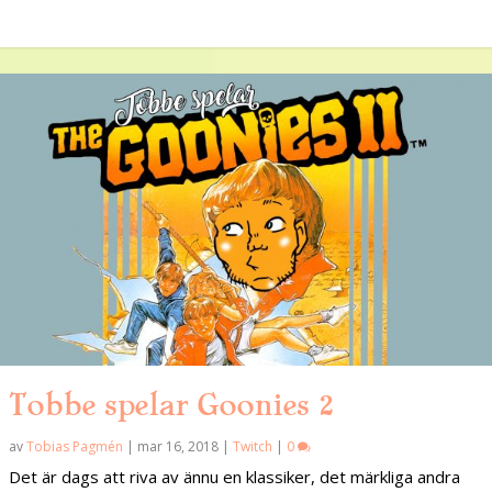
Tobbe spelar Goonies 2
av
Tobias Pagmén
|
mar 16, 2018
|
Twitch
|
0
Det är dags att riva av ännu en klassiker, det märkliga andra