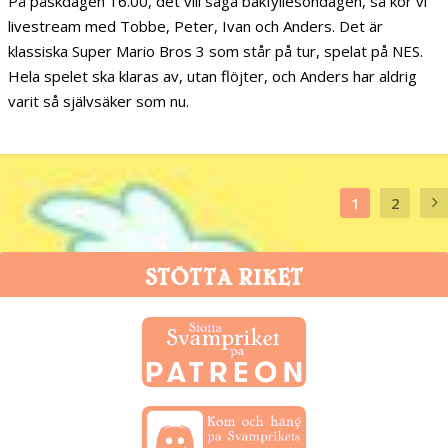
På påskdagen 16.00, det vill säga bakfyllesöndagen, så kör vi
livestream med Tobbe, Peter, Ivan och Anders. Det är
klassiska Super Mario Bros 3 som står på tur, spelat på NES.
Hela spelet ska klaras av, utan flöjter, och Anders har aldrig
varit så självsäker som nu.
1
2
STÖTTA RIKET