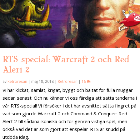
RTS-special: Warcraft 2 och Red
Alert 2
av
Retroresan
|
maj 18, 2018
|
Retroresan
|
16
Vi har klickat, samlat, krigat, byggt och baitat för fulla muggar
sedan senast. Och nu känner vi oss färdiga att sätta tänderna i
vår RTS-special! Vi försöker i det här avsnittet sätta fingret på
vad som gjorde Warcraft 2 och Command & Conquer: Red
Alert 2 till sådana ikoniska och för genren viktiga spel, men
också vad det är som gjort att enspelar-RTS är snudd på
utdöda idag.