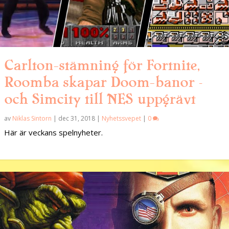
Carlton-stämning för Fortnite,
Roomba skapar Doom-banor –
och Simcity till NES uppgrävt
av
Niklas Sintorn
|
dec 31, 2018
|
Nyhetssvepet
|
0
Här är veckans spelnyheter.