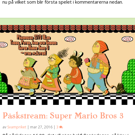
nu på vilket som blir första spelet i kommentarerna nedan.
Påskstream: Super Mario Bros 3
av
Svampriket
|
mar 27, 2016
|
3