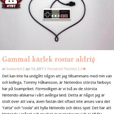
Gammal kärlek rostar aldrig
av
Svampriket
|
apr 13, 2017
|
Throwback Thursday
|
0
Det kan inte ha undgått någon att jag tillsammans med min vän
och kollega, Tommy Håkansson, är Nintendos största fanboys
här på Svampriket. Förmodligen är vi två av de största
Nintendo-älskarna i vårt avlånga land. Detta är något jag är
stolt över att vara, även fastän det oftast inte anses vara det
”rätta” och ”coola” att hylla Nintendo och dess spel. Det här att
Nintendo i mångt och mycket är mainstream och är till för