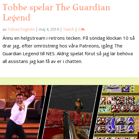
Tobbe spelar The Guardian
Legend
av
Tobias Pagmén
|
maj 4, 2019
|
Twitch
|
0
Ännu en helgstream i retrons tecken. På söndag klockan 10 så
drar jag, efter omröstning hos våra Patreons, igång The
Guardian Legend till NES. Aldrig spelat förut så jag lär behöva
all assistans jag kan få av er i chatten.