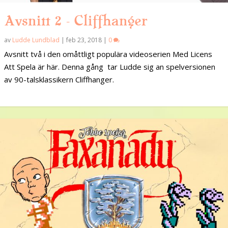
Avsnitt 2 – Cliffhanger
av
Ludde Lundblad
|
feb 23, 2018
|
0
Avsnitt två i den omåttligt populära videoserien Med Licens
Att Spela är här. Denna gång tar Ludde sig an spelversionen
av 90-talsklassikern Cliffhanger.