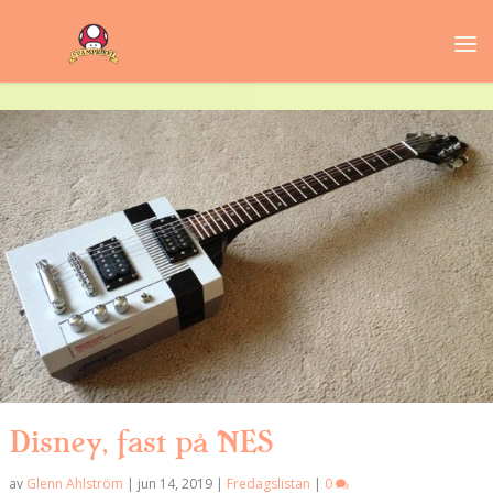
Disney, fast på NES
av
Glenn Ahlström
|
jun 14, 2019
|
Fredagslistan
|
0