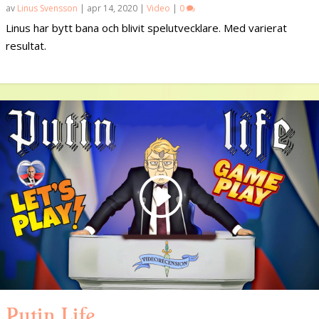
av
Linus Svensson
|
apr 14, 2020
|
Video
|
0
Linus har bytt bana och blivit spelutvecklare. Med varierat
resultat.
Putin Life