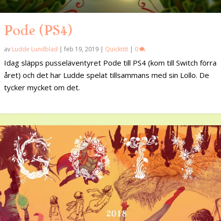
Pode (PS4)
av
Ludde Lundblad
|
feb 19, 2019
|
Quicktitt
|
0
Idag släpps pusseläventyret Pode till PS4 (kom till Switch förra
året) och det har Ludde spelat tillsammans med sin Lollo. De
tycker mycket om det.