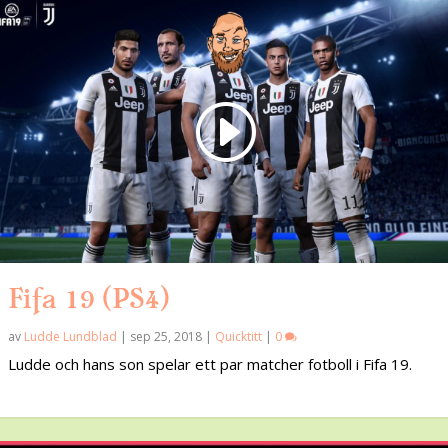
Fifa 19 (PS4)
av
Ludde Lundblad
|
sep 25, 2018
|
Quicktitt
|
0
Ludde och hans son spelar ett par matcher fotboll i Fifa 19.