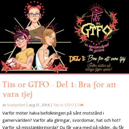
Tits or GTFO – Del 1: Bra för att
vara tjej
av
Svampriket
|
aug 31, 2018
|
Tits or GTFO
|
0
Varför möter halva befolkningen på sånt motstånd i
gamervärlden? Varför alla gliringar, svordomar, hat och hot?
Varför så misstänkliggjorda? Du får vara med på nåder, du får