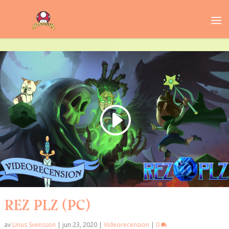
REZ PLZ (PC)
av
Linus Svensson
|
jun 23, 2020
|
Videorecension
|
0