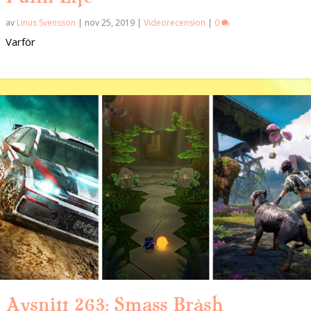
av
Linus Svensson
|
nov 25, 2019
|
Videorecension
|
0
Varför
Avsnitt 263: Smass Bråsh