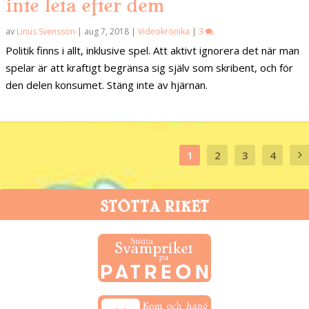
inte leta efter dem
av
Linus Svensson
|
aug 7, 2018
|
Videokrönika
|
3
Politik finns i allt, inklusive spel. Att aktivt ignorera det när man
spelar är att kraftigt begränsa sig själv som skribent, och för
den delen konsumet. Stäng inte av hjärnan.
1
2
3
4
STÖTTA RIKET