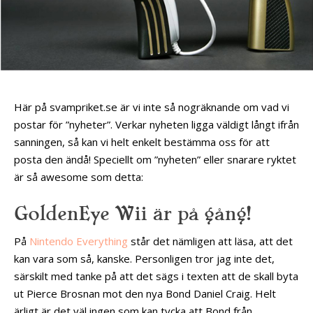
Här på svampriket.se är vi inte så nogräknande om vad vi
postar för ”nyheter”. Verkar nyheten ligga väldigt långt ifrån
sanningen, så kan vi helt enkelt bestämma oss för att
posta den ändå! Speciellt om ”nyheten” eller snarare ryktet
är så awesome som detta:
GoldenEye Wii är på gång!
På
Nintendo Everything
står det nämligen att läsa, att det
kan vara som så, kanske. Personligen tror jag inte det,
särskilt med tanke på att det sägs i texten att de skall byta
ut Pierce Brosnan mot den nya Bond Daniel Craig. Helt
ärligt är det väl ingen som kan tycka att Bond från