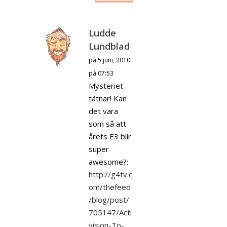
Ludde
Lundblad
på 5 juni, 2010
på 07:53
Mysteriet
tätnar! Kan
det vara
som så att
årets E3 blir
super
awesome?:
http://g4tv.c
om/thefeed
/blog/post/
705147/Acti
vision-To-