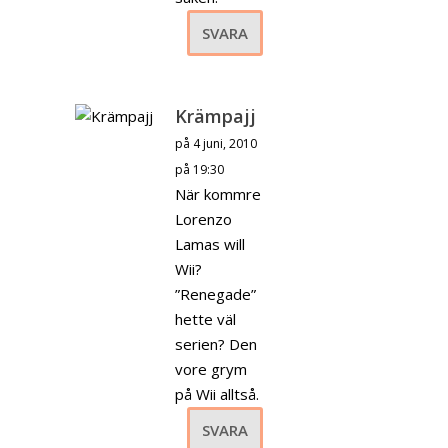
SVARA
Krämpajj
på 4 juni, 2010
på 19:30
När kommre
Lorenzo
Lamas will
Wii?
”Renegade”
hette väl
serien? Den
vore grym
på Wii alltså.
SVARA