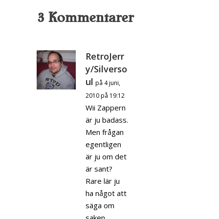
3 Kommentarer
RetroJerr
y/Silverso
ul
på 4 juni,
2010 på 19:12
Wii Zappern
är ju badass.
Men frågan
egentligen
är ju om det
är sant?
Rare lär ju
ha något att
säga om
saken.