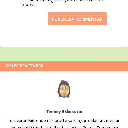
e-post.
OM FÖRFATTAREN
Tommy Håkansson
försvarar Nintendo när orättvisa kängor delas ut, men är
även snabb med att dela ut rättvisa kängor. Tommy har