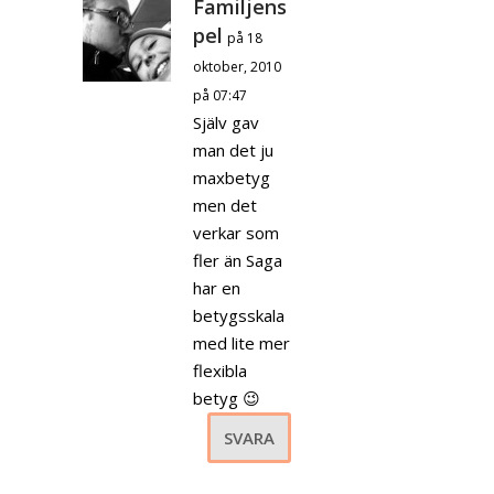
Familjens
pel
på 18
oktober, 2010
på 07:47
Själv gav
man det ju
maxbetyg
men det
verkar som
fler än Saga
har en
betygsskala
med lite mer
flexibla
betyg 😉
SVARA