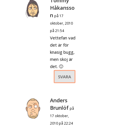
Tommy
Håkansso
n
på 17
oktober, 2010
på 21:54
Vettefan vad
det är för
knasig bugg,
men skoj är
det. 🙂
SVARA
Anders
Brunlöf
på
17 oktober,
2010 på 22:24