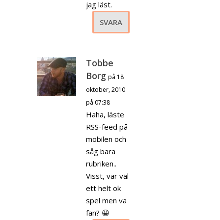
jag läst.
SVARA
Tobbe
Borg
på 18
oktober, 2010
på 07:38
Haha, läste
RSS-feed på
mobilen och
såg bara
rubriken..
Visst, var väl
ett helt ok
spel men va
fan? 😀