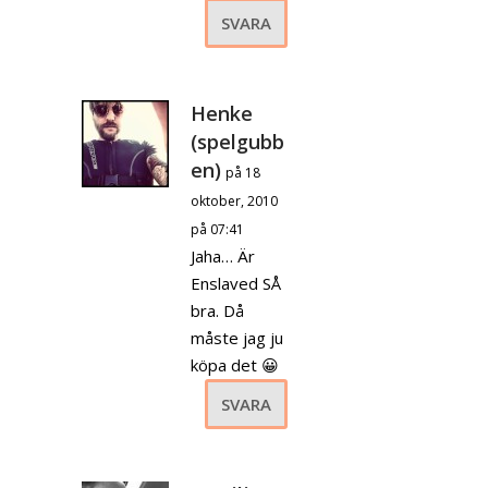
SVARA
Henke
(spelgubb
en)
på 18
oktober, 2010
på 07:41
Jaha… Är
Enslaved SÅ
bra. Då
måste jag ju
köpa det 😀
SVARA