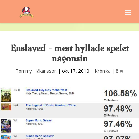
Enslaved — mest hyllade spelet
någonsin
Tommy Håkansson
|
okt 17, 2010
|
Krönika
|
8