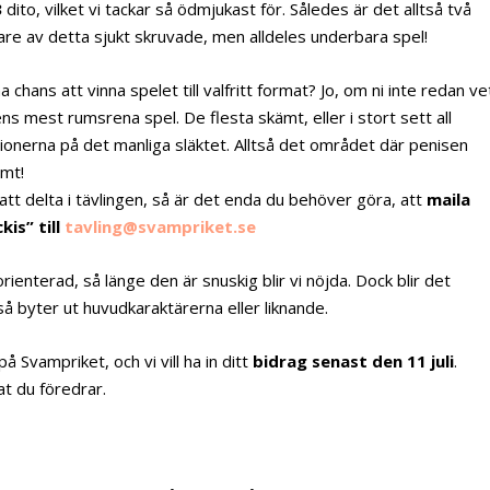
3
dito, vilket vi tackar så ödmjukast för. Således är det alltså två
are av detta sjukt skruvade, men alldeles underbara spel!
 chans att vinna spelet till valfritt format? Jo, om ni inte redan ve
 mest rumsrena spel. De flesta skämt, eller i stort sett all
gionerna på det manliga släktet. Alltså det området där penisen
ämt!
r att delta i tävlingen, så är det enda du behöver göra, att
maila
is” till
tavling@svampriket.se
ienterad, så länge den är snuskig blir vi nöjda. Dock blir det
så byter ut huvudkaraktärerna eller liknande.
Svampriket, och vi vill ha in ditt
bidrag senast den 11 juli
.
at du föredrar.