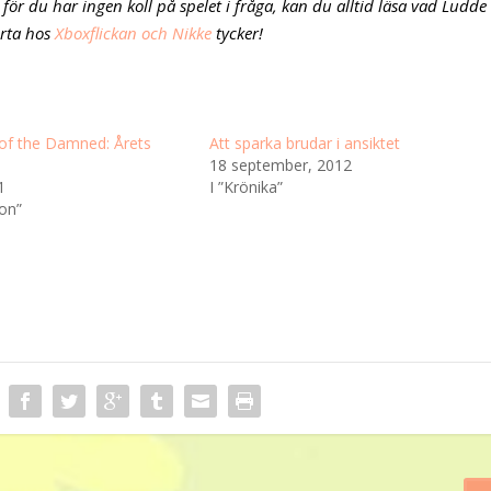
 för du har ingen koll på spelet i fråga, kan du alltid läsa vad Ludde
orta hos
Xboxflickan och Nikke
tycker!
of the Damned: Årets
Att sparka brudar i ansiktet
18 september, 2012
1
I ”Krönika”
ion”