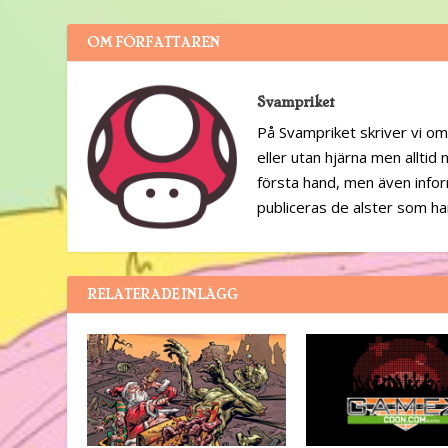
OM FÖRFATTAREN
Svampriket
På Svampriket skriver vi om
eller utan hjärna men alltid
första hand, men även infor
publiceras de alster som h
RELATERADE INLÄGG