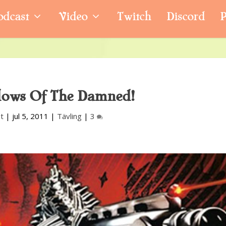
odcast
Video
Twitch
Discord
P
dows Of The Damned!
t
|
jul 5, 2011
|
Tävling
|
3