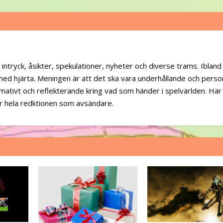
 intryck, åsikter, spekulationer, nyheter och diverse trams. Iblan
 med hjärta. Meningen är att det ska vara underhållande och person
mativt och reflekterande kring vad som händer i spelvärlden. Här
ar hela redktionen som avsändare.