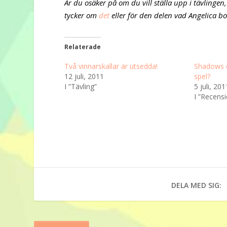
Är du osäker på om du vill ställa upp i tävlingen,
tycker om
det
eller för den delen vad Angelica b
Relaterade
Två vinnarskallar är utsedda!
Shadows 
12 juli, 2011
spel?
I ”Tävling”
5 juli, 201
I ”Recens
DELA MED SIG: