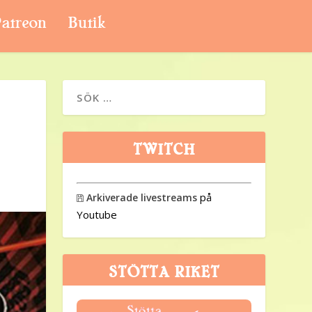
atreon
Butik
TWITCH
på
Arkiverade livestreams

Youtube
STÖTTA RIKET