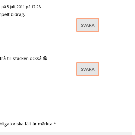
)
på 5 juli, 2011 på 17:28
mpelt bidrag.
SVARA
trå till stacken också 😀
SVARA
bligatoriska fält är märkta
*