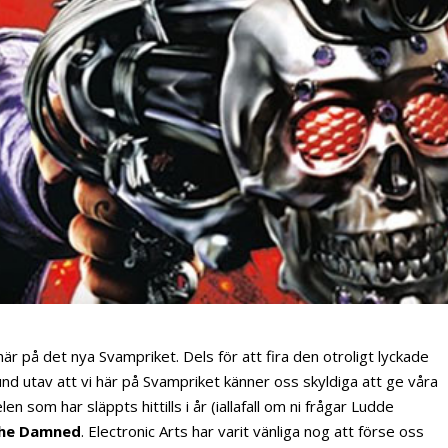
här på det nya Svampriket. Dels för att fira den otroligt lyckade
nd utav att vi här på Svampriket känner oss skyldiga att ge våra
n som har släppts hittills i år (iallafall om ni frågar Ludde
The Damned
. Electronic Arts har varit vänliga nog att förse oss