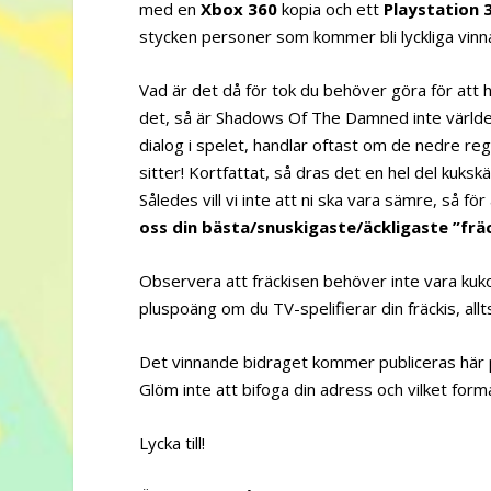
med en
Xbox 360
kopia och ett
Playstation 
stycken personer som kommer bli lyckliga vinn
Vad är det då för tok du behöver göra för att ha
det, så är Shadows Of The Damned inte världens
dialog i spelet, handlar oftast om de nedre re
sitter! Kortfattat, så dras det en hel del kuksk
Således vill vi inte att ni ska vara sämre, så fö
oss din bästa/snuskigaste/äckligaste ”fräck
Observera att fräckisen behöver inte vara kukor
pluspoäng om du TV-spelifierar din fräckis, allt
Det vinnande bidraget kommer publiceras här på 
Glöm inte att bifoga din adress och vilket form
Lycka till!