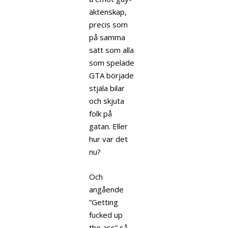
äktenskap,
precis som
på samma
sätt som alla
som spelade
GTA började
stjäla bilar
och skjuta
folk på
gatan. Eller
hur var det
nu?
Och
angående
”Getting
fucked up
the ass” så