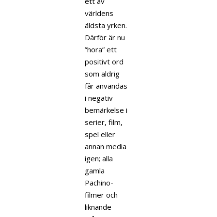
ett av
världens
äldsta yrken.
Därför är nu
”hora” ett
positivt ord
som aldrig
får användas
i negativ
bemärkelse i
serier, film,
spel eller
annan media
igen; alla
gamla
Pachino-
filmer och
liknande