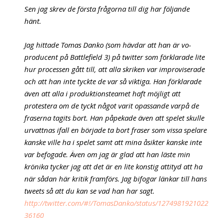
Sen jag skrev de första frågorna till dig har följande
hänt.
Jag hittade Tomas Danko (som hävdar att han är vo-
producent på Battlefield 3) på twitter som förklarade lite
hur processen gått till, att alla skriken var improviserade
och att han inte tyckte de var så viktiga. Han förklarade
även att alla i produktionsteamet haft möjligt att
protestera om de tyckt något varit opassande varpå de
fraserna tagits bort. Han påpekade även att spelet skulle
urvattnas ifall en började ta bort fraser som vissa spelare
kanske ville ha i spelet samt att mina åsikter kanske inte
var befogade. Även om jag är glad att han läste min
krönika tycker jag att det är en lite konstig attityd att ha
när sådan här kritik framförs. Jag bifogar länkar till hans
tweets så att du kan se vad han har sagt.
http://twitter.com/#!/TomasDanko/status/1274981921022
36160