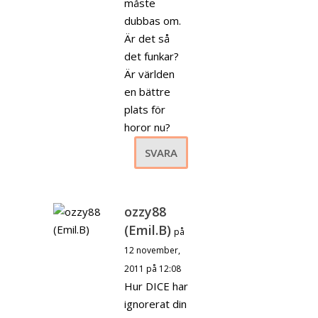
måste
dubbas om.
Är det så
det funkar?
Är världen
en bättre
plats för
horor nu?
SVARA
ozzy88
(Emil.B)
på
12 november,
2011 på 12:08
Hur DICE har
ignorerat din