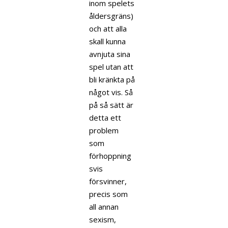
inom spelets
åldersgräns)
och att alla
skall kunna
avnjuta sina
spel utan att
bli kränkta på
något vis. Så
på så sätt är
detta ett
problem
som
förhoppning
svis
försvinner,
precis som
all annan
sexism,