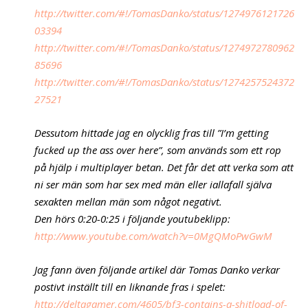
http://twitter.com/#!/TomasDanko/status/1274976121726
03394
http://twitter.com/#!/TomasDanko/status/1274972780962
85696
http://twitter.com/#!/TomasDanko/status/1274257524372
27521
Dessutom hittade jag en olycklig fras till ”I’m getting
fucked up the ass over here”, som används som ett rop
på hjälp i multiplayer betan. Det får det att verka som att
ni ser män som har sex med män eller iallafall själva
sexakten mellan män som något negativt.
Den hörs 0:20-0:25 i följande youtubeklipp:
http://www.youtube.com/watch?v=0MgQMoPwGwM
Jag fann även följande artikel där Tomas Danko verkar
postivt inställt till en liknande fras i spelet:
http://deltagamer.com/4605/bf3-contains-a-shitload-of-