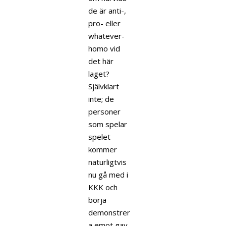
de är anti-,
pro- eller
whatever-
homo vid
det här
laget?
Självklart
inte; de
personer
som spelar
spelet
kommer
naturligtvis
nu gå med i
KKK och
börja
demonstrer
a emot gay-