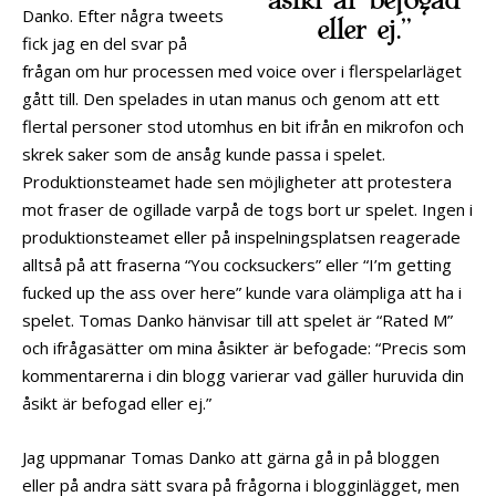
åsikt är befogad
Danko. Efter några tweets
eller ej.”
fick jag en del svar på
frågan om hur processen med voice over i flerspelarläget
gått till. Den spelades in utan manus och genom att ett
flertal personer stod utomhus en bit ifrån en mikrofon och
skrek saker som de ansåg kunde passa i spelet.
Produktionsteamet hade sen möjligheter att protestera
mot fraser de ogillade varpå de togs bort ur spelet. Ingen i
produktionsteamet eller på inspelningsplatsen reagerade
alltså på att fraserna “You cocksuckers” eller “I’m getting
fucked up the ass over here” kunde vara olämpliga att ha i
spelet. Tomas Danko hänvisar till att spelet är “Rated M”
och ifrågasätter om mina åsikter är befogade: “Precis som
kommentarerna i din blogg varierar vad gäller huruvida din
åsikt är befogad eller ej.”
Jag uppmanar Tomas Danko att gärna gå in på bloggen
eller på andra sätt svara på frågorna i blogginlägget, men