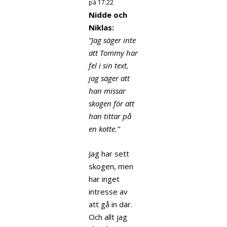
på 17:22
Nidde och
Niklas:
”Jag säger inte
att Tommy har
fel i sin text,
jag säger att
han missar
skogen för att
han tittar på
en kotte.”
Jag har sett
skogen, men
har inget
intresse av
att gå in där.
Och allt jag