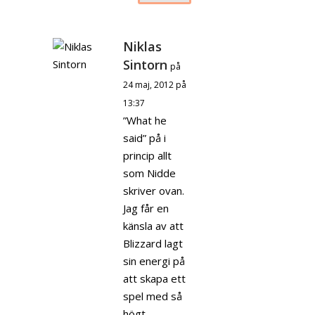
Niklas
Sintorn
på
24 maj, 2012 på
13:37
”What he
said” på i
princip allt
som Nidde
skriver ovan.
Jag får en
känsla av att
Blizzard lagt
sin energi på
att skapa ett
spel med så
högt