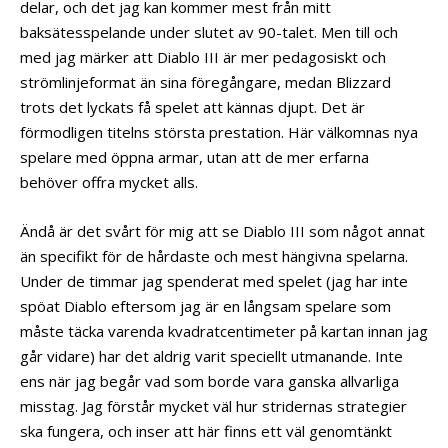
delar, och det jag kan kommer mest från mitt
baksätesspelande under slutet av 90-talet. Men till och
med jag märker att Diablo III är mer pedagosiskt och
strömlinjeformat än sina föregångare, medan Blizzard
trots det lyckats få spelet att kännas djupt. Det är
förmodligen titelns största prestation. Här välkomnas nya
spelare med öppna armar, utan att de mer erfarna
behöver offra mycket alls.
Ändå är det svårt för mig att se Diablo III som något annat
än specifikt för de hårdaste och mest hängivna spelarna.
Under de timmar jag spenderat med spelet (jag har inte
spöat Diablo eftersom jag är en långsam spelare som
måste täcka varenda kvadratcentimeter på kartan innan jag
går vidare) har det aldrig varit speciellt utmanande. Inte
ens när jag begår vad som borde vara ganska allvarliga
misstag. Jag förstår mycket väl hur stridernas strategier
ska fungera, och inser att här finns ett väl genomtänkt