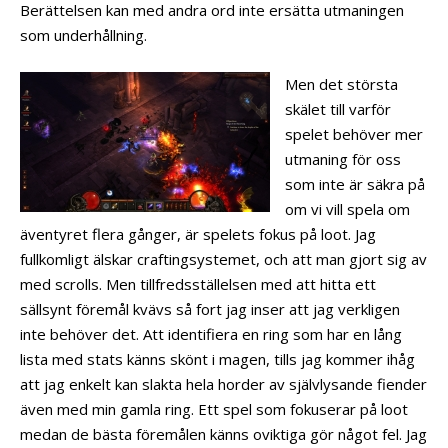
Berättelsen kan med andra ord inte ersätta utmaningen
som underhållning.
Men det största
skälet till varför
spelet behöver mer
utmaning för oss
som inte är säkra på
om vi vill spela om
äventyret flera gånger, är spelets fokus på loot. Jag
fullkomligt älskar craftingsystemet, och att man gjort sig av
med scrolls. Men tillfredsställelsen med att hitta ett
sällsynt föremål kvävs så fort jag inser att jag verkligen
inte behöver det. Att identifiera en ring som har en lång
lista med stats känns skönt i magen, tills jag kommer ihåg
att jag enkelt kan slakta hela horder av självlysande fiender
även med min gamla ring. Ett spel som fokuserar på loot
medan de bästa föremålen känns oviktiga gör något fel. Jag