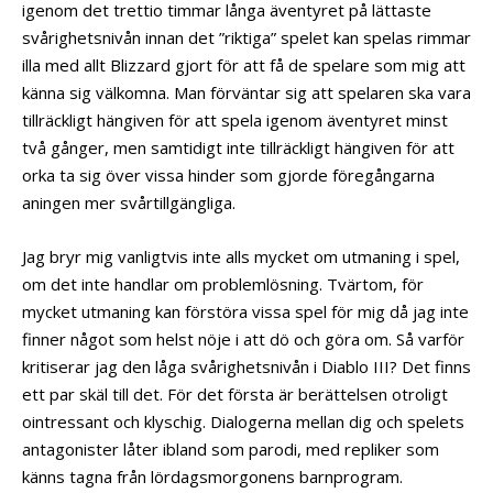
igenom det trettio timmar långa äventyret på lättaste
svårighetsnivån innan det ”riktiga” spelet kan spelas rimmar
illa med allt Blizzard gjort för att få de spelare som mig att
känna sig välkomna. Man förväntar sig att spelaren ska vara
tillräckligt hängiven för att spela igenom äventyret minst
två gånger, men samtidigt inte tillräckligt hängiven för att
orka ta sig över vissa hinder som gjorde föregångarna
aningen mer svårtillgängliga.
Jag bryr mig vanligtvis inte alls mycket om utmaning i spel,
om det inte handlar om problemlösning. Tvärtom, för
mycket utmaning kan förstöra vissa spel för mig då jag inte
finner något som helst nöje i att dö och göra om. Så varför
kritiserar jag den låga svårighetsnivån i Diablo III? Det finns
ett par skäl till det. För det första är berättelsen otroligt
ointressant och klyschig. Dialogerna mellan dig och spelets
antagonister låter ibland som parodi, med repliker som
känns tagna från lördagsmorgonens barnprogram.