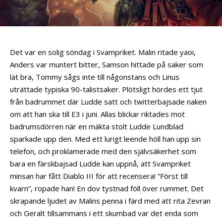
Det var en solig söndag i Svampriket. Malin ritade yaoi,
Anders var muntert bitter, Samson hittade på saker som
lät bra, Tommy sågs inte till någonstans och Linus
uträttade typiska 90-talistsaker. Plötsligt hördes ett tjut
från badrummet där Ludde satt och twitterbajsade naken
om att han ska till E3 i juni. Allas blickar riktades mot
badrumsdörren när en mäkta stolt Ludde Lundblad
sparkade upp den. Med ett lurigt leende höll han upp sin
telefon, och proklamerade med den självsäkerhet som
bara en färskbajsad Ludde kan uppnå, att Svampriket
minsan har fått Diablo III för att recensera! ”Först till
kvarn”, ropade han! En dov tystnad föll över rummet. Det
skrapande ljudet av Malins penna i färd med att rita Zevran
och Geralt tillsammans i ett skumbad var det enda som