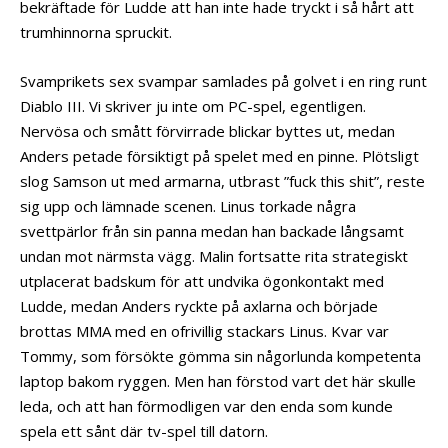
bekräftade för Ludde att han inte hade tryckt i så hårt att
trumhinnorna spruckit.
Svamprikets sex svampar samlades på golvet i en ring runt
Diablo III. Vi skriver ju inte om PC-spel, egentligen.
Nervösa och smått förvirrade blickar byttes ut, medan
Anders petade försiktigt på spelet med en pinne. Plötsligt
slog Samson ut med armarna, utbrast ”fuck this shit”, reste
sig upp och lämnade scenen. Linus torkade några
svettpärlor från sin panna medan han backade långsamt
undan mot närmsta vägg. Malin fortsatte rita strategiskt
utplacerat badskum för att undvika ögonkontakt med
Ludde, medan Anders ryckte på axlarna och började
brottas MMA med en ofrivillig stackars Linus. Kvar var
Tommy, som försökte gömma sin någorlunda kompetenta
laptop bakom ryggen. Men han förstod vart det här skulle
leda, och att han förmodligen var den enda som kunde
spela ett sånt där tv-spel till datorn.