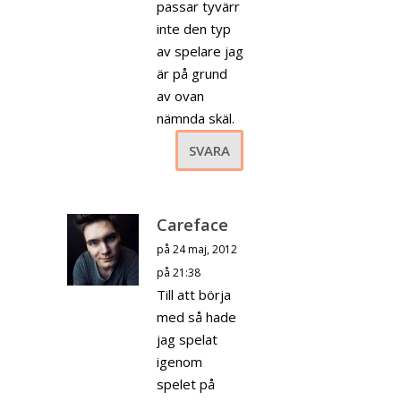
passar tyvärr
inte den typ
av spelare jag
är på grund
av ovan
nämnda skäl.
SVARA
Careface
på 24 maj, 2012
på 21:38
Till att börja
med så hade
jag spelat
igenom
spelet på