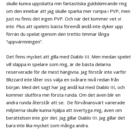
skulle kunna uppskatta min fantastiska guldskimrande ring
om den innebar att jag skulle sparka mer rumpa i PVP, men
just nu finns det ingen PVP. Och när det kommer vet vi
inte. Plus att spelets bästa föremål ändå inte dyker upp
förrän du spelat igenom den trettio timmar långa
”uppvärmningen”.
Det finns mycket att gilla med Diablo III. Men medan spelet
vill släppa in spelare som mig, är de bästa delarna
reserverade för de mest hängivna. Jag förstår inte varför
Blizzard inte låter oss välja en svårare nivå redan från
början. Med det sagt har jag ändå kul med Diablo III, och
kommer slutföra min första runda. Om det även blir en
andra runda återstår att se. De förvånansvärt varierade
miljöerna skulle kunna hjälpa att övertyga mig, även om
berättelsen inte gör det. Jag gillar Diablo III. Jag gillar det
bara inte lika mycket som många andra.