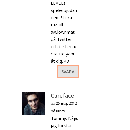
LEVELs
spelerbjudan
den. Skicka
PM till
@Clownmat
på Twitter
och be henne
rita lite yaoi
åt dig. <3
SVARA
Careface
på 25 maj, 2012
på 00:29
Tommy: Nåja,
jag förstår