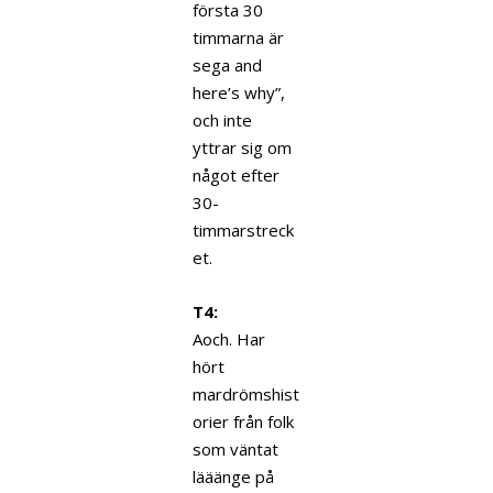
första 30
timmarna är
sega and
here’s why”,
och inte
yttrar sig om
något efter
30-
timmarstreck
et.
T4:
Aoch. Har
hört
mardrömshist
orier från folk
som väntat
lääänge på