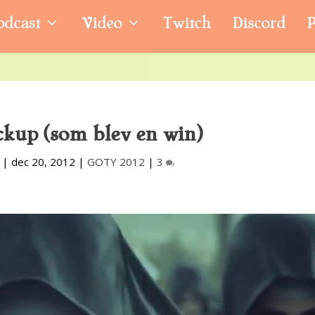
odcast
Video
Twitch
Discord
P
ckup (som blev en win)
|
dec 20, 2012
|
GOTY 2012
|
3