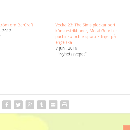
tröm om BarCraft
Vecka 23: The Sims plockar bort
, 2012
könsrestriktioner, Metal Gear blir
”
pachinko och e-sportriktlinjer på
engelska
7 juni, 2016
I ”Nyhetssvepet”