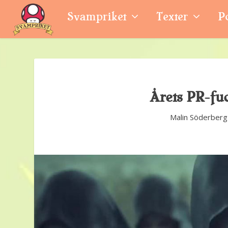
Svampriket
Texter
P
Årets PR-fu
Malin Söderberg