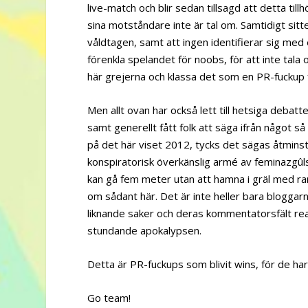
live-match och blir sedan tillsagd att detta til
sina motståndare inte är tal om. Samtidigt sitt
våldtagen, samt att ingen identifierar sig med 
förenkla spelandet för noobs, för att inte tala
här grejerna och klassa det som en PR-fuckup 
Men allt ovan har också lett till hetsiga debat
samt generellt fått folk att säga ifrån något så
på det här viset 2012, tycks det sägas åtminst
konspiratorisk överkänslig armé av feminazgûl
kan gå fem meter utan att hamna i gräl med ra
om sådant här. Det är inte heller bara bloggar
liknande saker och deras kommentatorsfält re
stundande apokalypsen.
Detta är PR-fuckups som blivit wins, för de ha
Go team!