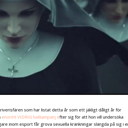
kriverisfären som har listat detta år som ett jäkligt dåligt år för
n
enormt VIDRIG hatkampanj e
fter sig för att hon vill undersöka
gare inom esport får grova sexuella kränkningar slängda på sig i e