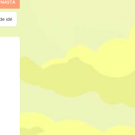
NÄSTA
de idé