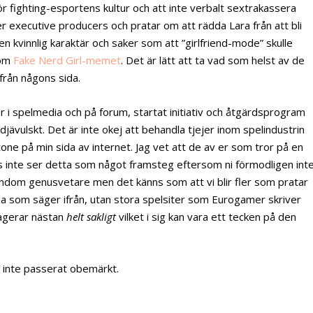
lhör fighting-esportens kultur och att inte verbalt sextrakassera
er executive producers och pratar om att rädda Lara från att bli
en kvinnlig karaktär och saker som att ”girlfriend-mode” skulle
 om
Fake Nerd Girl-memet
. Det är lätt att ta vad som helst av de
från någons sida.
ter i spelmedia och på forum, startat initiativ och åtgärdsprogram
 djävulskt. Det är inte okej att behandla tjejer inom spelindustrin
one på min sida av internet. Jag vet att de av er som tror på en
s inte ser detta som något framsteg eftersom ni förmodligen int
ndom genusvetare men det känns som att vi blir fler som pratar
na som säger ifrån, utan stora spelsiter som Eurogamer skriver
agerar nästan
helt sakligt
vilket i sig kan vara ett tecken på den
r inte passerat obemärkt.