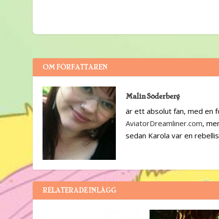
OM FÖRFATTAREN
Malin Söderberg
är ett absolut fan, med en f
AviatorDreamliner.com
, men
sedan Karola var en rebelli
RELATERADE INLÄGG