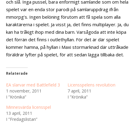
och slå. Inga pussel, bara enformigt samlande som om hela
spelet var en enda stor parodi på samlaruppdrag ifrån
mmorpg’s. Ingen belöning förutom att få spela som alla
karaktärerna i spelet. Ja visst ja, det finns multiplayer. Ja, du
kan ha tråkigt ihop med dina barn. Varsågoda att inte köpa
det förrän det finns i outlethyllan. För det är där spelet
kommer hamna, på hyllan i Maxi stormarknad där uttråkade
föräldrar lyfter på spelet, för att sedan lägga tillbaka det.
Relaterade
EA slarvar med Battlefield 3
Licensspelens revolution
1 november, 2011
7 april, 2011
I ”Krönika”
I ”Krönika”
Minnesvärda licensspel
13 april, 2011
I ”Fredagslistan”