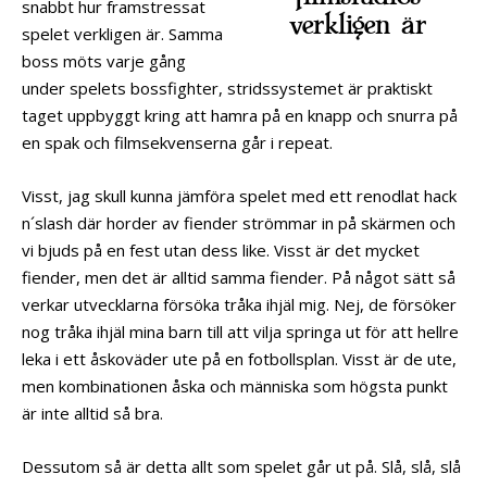
snabbt hur framstressat
verkligen är
spelet verkligen är. Samma
boss möts varje gång
under spelets bossfighter, stridssystemet är praktiskt
taget uppbyggt kring att hamra på en knapp och snurra på
en spak och filmsekvenserna går i repeat.
Visst, jag skull kunna jämföra spelet med ett renodlat hack
n´slash där horder av fiender strömmar in på skärmen och
vi bjuds på en fest utan dess like. Visst är det mycket
fiender, men det är alltid samma fiender. På något sätt så
verkar utvecklarna försöka tråka ihjäl mig. Nej, de försöker
nog tråka ihjäl mina barn till att vilja springa ut för att hellre
leka i ett åskoväder ute på en fotbollsplan. Visst är de ute,
men kombinationen åska och människa som högsta punkt
är inte alltid så bra.
Dessutom så är detta allt som spelet går ut på. Slå, slå, slå