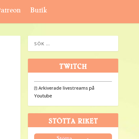
atreon
Butik
TWITCH
på
Arkiverade livestreams

Youtube
STÖTTA RIKET