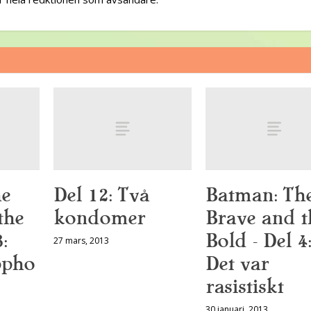
he
Del 12: Två
Batman: Th
the
kondomer
Brave and t
:
Bold – Del 4:
27 mars, 2013
ppho
Det var
rasistiskt
30 januari, 2013