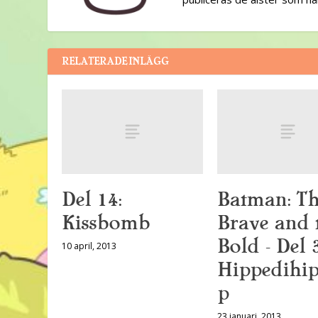
RELATERADE INLÄGG
Del 14:
Batman: T
Kissbomb
Brave and 
Bold – Del 3
10 april, 2013
Hippedihi
p
23 januari, 2013