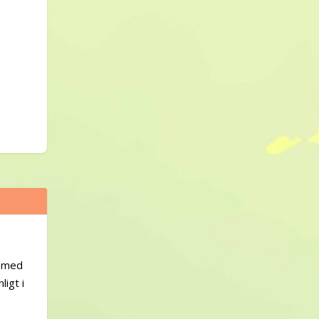
d med
ligt i