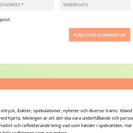
post.
 intryck, åsikter, spekulationer, nyheter och diverse trams. Iblan
 med hjärta. Meningen är att det ska vara underhållande och person
mativt och reflekterande kring vad som händer i spelvärlden. Här
ar hela redktionen som avsändare.