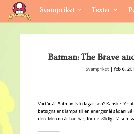
Svampriket
Texter
P
Batman: The Brave and 
Svampriket
|
feb 8, 20
Varför är Batman två dagar sen? Kanske för att 
batsignalens lampa till en energisnål sådan! Så
den. Men nu är han här, för de väldigt få som v