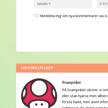
Meddela mig om nya kommentarer via e-
OM FÖRFATTAREN
Svampriket
På Svampriket skriver vi om
eller utan hjärna men alltid
första hand, men även infor
publiceras de alster som h