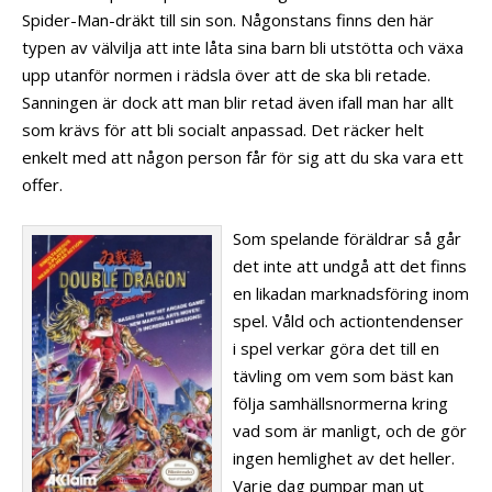
Spider-Man-dräkt till sin son. Någonstans finns den här
typen av välvilja att inte låta sina barn bli utstötta och växa
upp utanför normen i rädsla över att de ska bli retade.
Sanningen är dock att man blir retad även ifall man har allt
som krävs för att bli socialt anpassad. Det räcker helt
enkelt med att någon person får för sig att du ska vara ett
offer.
Som spelande föräldrar så går
det inte att undgå att det finns
en likadan marknadsföring inom
spel. Våld och actiontendenser
i spel verkar göra det till en
tävling om vem som bäst kan
följa samhällsnormerna kring
vad som är manligt, och de gör
ingen hemlighet av det heller.
Varje dag pumpar man ut