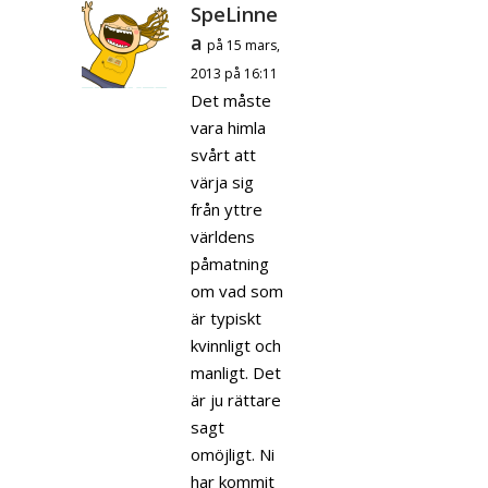
SpeLinne
a
på 15 mars,
2013 på 16:11
Det måste
vara himla
svårt att
värja sig
från yttre
världens
påmatning
om vad som
är typiskt
kvinnligt och
manligt. Det
är ju rättare
sagt
omöjligt. Ni
har kommit