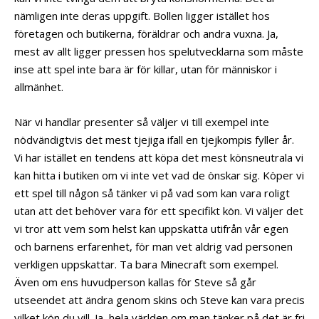
nämligen inte deras uppgift. Bollen ligger istället hos
företagen och butikerna, föräldrar och andra vuxna. Ja,
mest av allt ligger pressen hos spelutvecklarna som måste
inse att spel inte bara är för killar, utan för människor i
allmänhet.
När vi handlar presenter så väljer vi till exempel inte
nödvändigtvis det mest tjejiga ifall en tjejkompis fyller år.
Vi har istället en tendens att köpa det mest könsneutrala vi
kan hitta i butiken om vi inte vet vad de önskar sig. Köper vi
ett spel till någon så tänker vi på vad som kan vara roligt
utan att det behöver vara för ett specifikt kön. Vi väljer det
vi tror att vem som helst kan uppskatta utifrån vår egen
och barnens erfarenhet, för man vet aldrig vad personen
verkligen uppskattar. Ta bara Minecraft som exempel.
Även om ens huvudperson kallas för Steve så går
utseendet att ändra genom skins och Steve kan vara precis
vilket kön du vill. Ja, hela världen om man tänker på det är fri