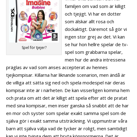
familjen om vad som är killigt
och tjejigt. Vi har en dotter
som älskar allt rosa och
dockaktigt. Däremot så gör vi
ingen stor grej av det. Vi kan
se hur hon hellre spelar de tv-
Spel för tjejer?
spel som grabbarna spelar,
men hur de andra intressena
präglas av vad som anses accepterat av hennes
tjejkompisar. Killarna har liknande scenarion, men ändå är
de villiga att sätta sig ned och spela modespel när deras
kompisar inte är i närheten. De kan visserligen komma hem
och prata om att det är killigt att spela efter att de pratat
med sina kompisar, men inser ganska så snabbt att de har
en mor och syster som spelar exakt samma spel som de
själva gör i exakt samma utsträckning. Vi uppmuntrar våra
barn att själva välja vad de tycker är roligt, men samtidigt
kan vi inte tvinga dem att bryta könsnormerna. Det är